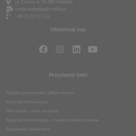
ul. Czysta 6, 55-050 Sobótka
credin.sobotka@credin.pl
+48 71 31 62 124
Obserwuj nas
F
I
L
Y
a
n
i
o
c
s
n
u
e
t
k
t
Przydatne linki
b
a
e
u
o
g
d
b
Polityka prywatności i plików cookie
o
r
i
e
Klauzula informacyjna
k
a
n
Pliki cookie i dane osobowe
m
Klauzula informacyjna – media społecznościowe
Regulamin newslettera