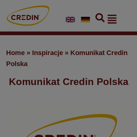
Skip
to
Flyout
content
Menu
Home
»
Inspiracje
»
Komunikat Credin
Polska
Komunikat Credin Polska