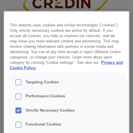
This website uses cookies and similar technologies (“cookies”).
Only strictly necessary cookies are active by default. If you
accept all cookies, you help us improve our services, and we
may show you more relevant content and advertising. This may
involve sharing information with partners in social media and
advertising. You can at any time accept or reject different cookie
Credin Polska informuje, że na
categories, or change your choices. Learn more about each
category by clicking “Cookie settings”. See also our
Privacy and
podstawie analizy informacji
Cookie Policy.
pojawiających się w przestrzeni
internetowej zidentyfikowano
Targeting Cookies
sporadyczne oferty produktów
Performance Cookies
sygnowanych marką Credin, które nie
były i nie są przeznaczone do sprzedaży
Strictly Necessary Cookies
oraz nie pochodzą z autoryzowanego
kanału dystrybucji firmy.
Functional Cookies