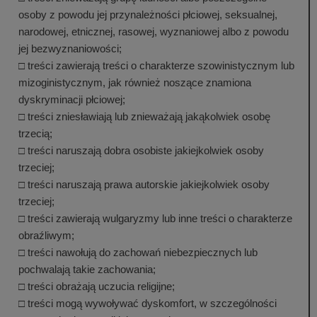
osoby z powodu jej przynależności płciowej, seksualnej,
narodowej, etnicznej, rasowej, wyznaniowej albo z powodu
jej bezwyznaniowości;
□ treści zawierają treści o charakterze szowinistycznym lub
mizoginistycznym, jak również noszące znamiona
dyskryminacji płciowej;
□ treści zniesławiają lub znieważają jakąkolwiek osobę
trzecią;
□ treści naruszają dobra osobiste jakiejkolwiek osoby
trzeciej;
□ treści naruszają prawa autorskie jakiejkolwiek osoby
trzeciej;
□ treści zawierają wulgaryzmy lub inne treści o charakterze
obraźliwym;
□ treści nawołują do zachowań niebezpiecznych lub
pochwalają takie zachowania;
□ treści obrażają uczucia religijne;
□ treści mogą wywoływać dyskomfort, w szczególności