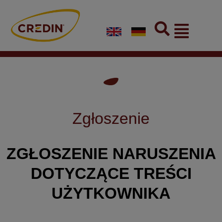
Skip
to
Flyout
content
Menu
Zgłoszenie
ZGŁOSZENIE NARUSZENIA
DOTYCZĄCE TREŚCI
UŻYTKOWNIKA