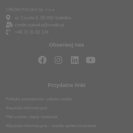
CREDIN POLSKA Sp. z o.o.
ul. Czysta 6, 55-050 Sobótka
credin.sobotka@credin.pl
+48 71 31 62 124
Obserwuj nas
F
I
L
Y
a
n
i
o
c
s
n
u
e
t
k
t
Przydatne linki
b
a
e
u
o
g
d
b
Polityka prywatności i plików cookie
o
r
i
e
Klauzula informacyjna
k
a
n
Pliki cookie i dane osobowe
m
Klauzula informacyjna – media społecznościowe