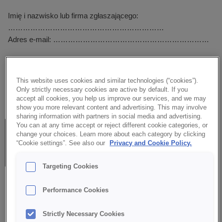
Imię i nazwisko lub firma zgłaszającego:
………………………………………………………
Adres e-mail: ………………………………………………………
W celu zgłoszenia naruszenia w portalu prosimy o uzupełnienie
poniższego formularza. Bez tych informacji nie jesteśmy w
This website uses cookies and similar technologies (“cookies”).
stanie rozpocząć weryfikacji zgłoszonych treści.
Only strictly necessary cookies are active by default. If you
accept all cookies, you help us improve our services, and we may
show you more relevant content and advertising. This may involve
sharing information with partners in social media and advertising.
You can at any time accept or reject different cookie categories, or
change your choices. Learn more about each category by clicking
Powód dokonania zgłoszenia treści
“Cookie settings”. See also our
Privacy and Cookie Policy.
Targeting Cookies
□ treści naruszają zasady publikowania opinii;
Performance Cookies
□ treści są niezgodne z tematyką portalu;
□ treści powielają inne treści opublikowane wcześniej w
Strictly Necessary Cookies
portalu;