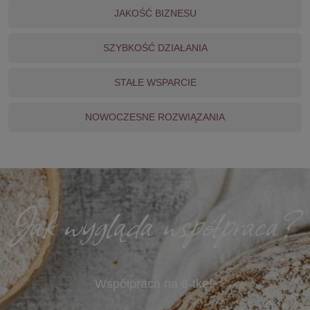
JAKOŚĆ BIZNESU
SZYBKOŚĆ DZIAŁANIA
STAŁE WSPARCIE
NOWOCZESNE ROZWIĄZANIA
Jak wygląda współpraca?
Współpraca na 6-tkę!