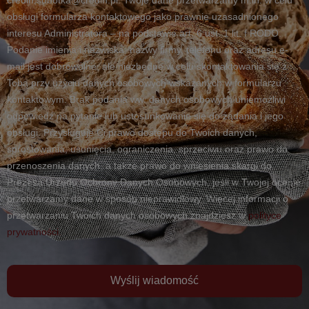
credin.sobotka@credin.pl. Twoje dane przetwarzamy m.in. w celu
obsługi formularza kontaktowego jako prawnie uzasadnionego
interesu Administratora – na podstawie art. 6 ust. 1 lit. f RODO.
Podanie imienia i nazwiska, nazwy firmy, telefonu oraz adresu e-
mail jest dobrowolne, ale niezbędne w celu skontaktowania się z
Tobą przy użyciu danych osobowych wskazanych w formularzu
kontaktowym. Brak podania ww. danych osobowych uniemożliwi
odpowiedź na pytanie lub ustosunkowanie się do żądania i jego
obsługi. Przysługuje Ci prawo dostępu do Twoich danych,
sprostowania, usunięcia, ograniczenia, sprzeciwu oraz prawo do
przenoszenia danych, a także prawo do wniesienia skargi do
Prezesa Urzędu Ochrony Danych Osobowych, jeśli w Twojej ocenie
przetwarzamy dane w sposób nieprawidłowy. Więcej informacji o
przetwarzaniu Twoich danych osobowych znajdziesz w
polityce
prywatności.
Wyślij wiadomość