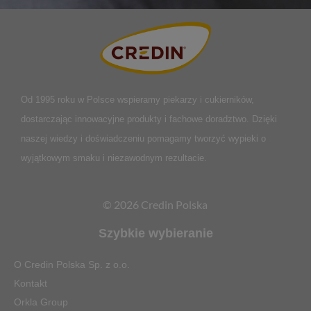
Od 1995 roku w Polsce
wspieramy piekarzy i cukierników,
dostarczając innowacyjne produkty i fachowe doradztwo. Dzięki
naszej wiedzy i doświadczeniu pomagamy tworzyć wypieki o
wyjątkowym smaku i niezawodnym rezultacie.
© 2026 Credin Polska
Szybkie wybieranie
O Credin Polska Sp. z o.o.
Kontakt
Orkla Group