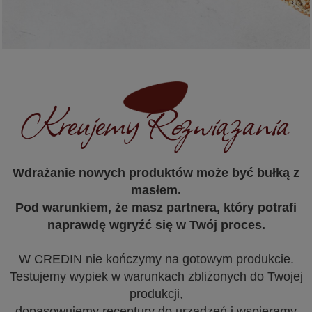
Masz apetyt na
więcej?
Kreujemy Rozwiązania
Wiemy, jak sprawić, by Twoja
firma rosła jak na drożdżach
— w rytmie Twojej produkcji,
Wdrażanie nowych produktów może być bułką z
z powtarzalnym efektem
masłem.
i smakiem, który się sprzedaje.
Pod warunkiem, że masz partnera, który potrafi
naprawdę wgryźć się w Twój proces.
ZAPYTAJ NAS O
W CREDIN nie kończymy na gotowym produkcie.
PRZEPIS NA SUKCES
Testujemy wypiek w warunkach zbliżonych do Twojej
produkcji,
dopasowujemy receptury do urządzeń i wspieramy