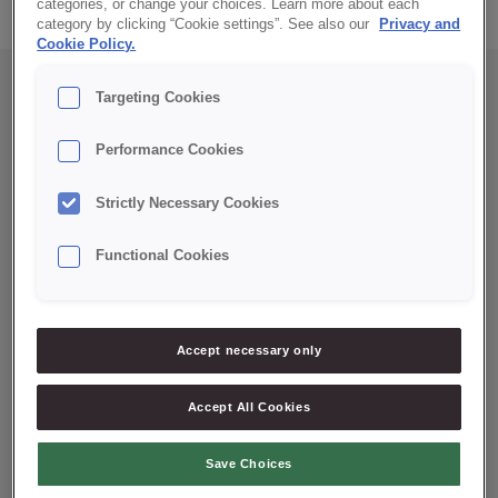
categories, or change your choices. Learn more about each
category by clicking “Cookie settings”. See also our
Privacy and
Cookie Policy.
Odkryj nasze nowości
Targeting Cookies
Performance Cookies
Jeszcze gorące!
Strictly Necessary Cookies
Functional Cookies
Accept necessary only
Accept All Cookies
Save Choices