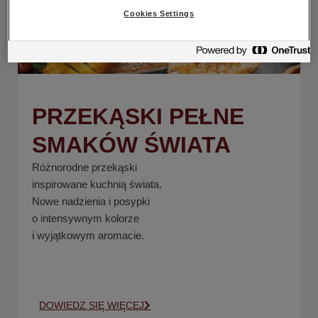
Cookies Settings
PRZEKĄSKI PEŁNE
SMAKÓW ŚWIATA
Różnorodne przekąski
inspirowane kuchnią świata.
Nowe nadzienia i posypki
o intensywnym kolorze
i wyjątkowym aromacie.
DOWIEDZ SIĘ WIĘCEJ