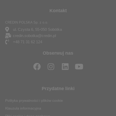
Kontakt
CREDIN POLSKA Sp. z o.o.
ul. Czysta 6, 55-050 Sobótka
credin.sobotka@credin.pl
+48 71 31 62 124
Obserwuj nas
F
I
L
Y
a
n
i
o
c
s
n
u
e
t
k
t
Przydatne linki
b
a
e
u
o
g
d
b
Polityka prywatności i plików cookie
o
r
i
e
Klauzula informacyjna
Pliki cookie i dane osobowe