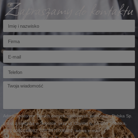
Zapraszamy do kontaktu
Imię
Firma
E-
mail
Telefon
Twoja
wiadomość
Administratorem Twoich danych osobowych jest Credin Polska Sp.
z o.o. z siedzibą w Sobótce, przy ul. Czystej 6, 55-050 Sobótka,
KRS 0000148982, NIP 8971006452, adres e-mail: