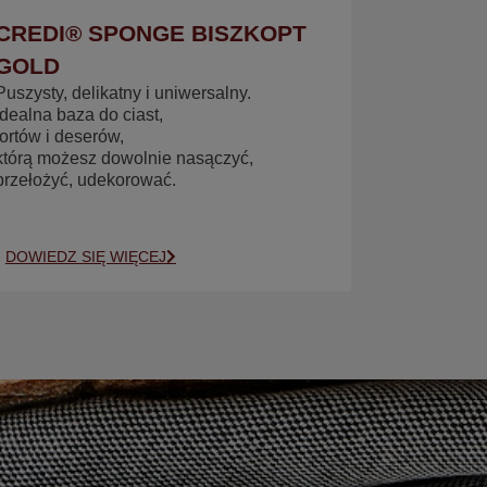
CREDI® SPONGE BISZKOPT
GOLD
Puszysty, delikatny i uniwersalny.
Idealna baza do ciast,
tortów i deserów,
którą możesz dowolnie nasączyć,
przełożyć, udekorować.
DOWIEDZ SIĘ WIĘCEJ