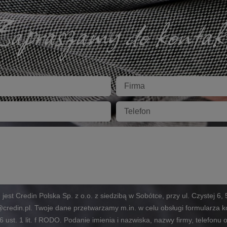
apraszamy do kontak
Firma
Telefon
est Credin Polska Sp. z o.o. z siedzibą w Sobótce, przy ul. Czystej 
credin.pl. Twoje dane przetwarzamy m.in. w celu obsługi formularza
6 ust. 1 lit. f RODO. Podanie imienia i nazwiska, nazwy firmy, telefonu 