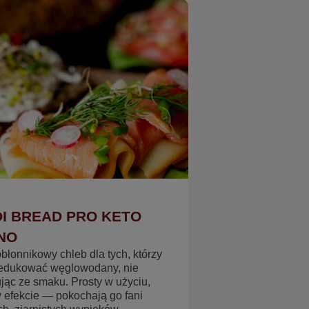
I BREAD PRO KETO
NO
łonnikowy chleb dla tych, którzy
redukować węglowodany, nie
jąc ze smaku. Prosty w użyciu,
w efekcie — pokochają go fani