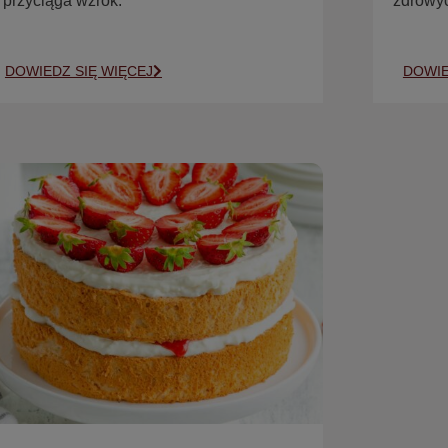
i przyciąga wzrok.
zdrowyc
DOWIEDZ SIĘ WIĘCEJ
DOWIE