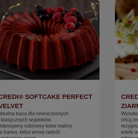
CREDI® SOFTCAKE PERFECT
CRED
VELVET
ZIAR
Idealna baza dla nowoczesnych
Wysokob
i klasycznych wypieków.
chcą z
Intensywny rubinowy kolor maliny
rezygnu
to barwa, która wnosi radość
wielki 