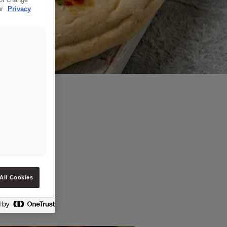
 or change
ur
Privacy
All Cookies