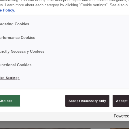
dvertising. You can at any time accept or reject different cookie categories,
es. Learn more about each category by clicking “Cookie settings”. See also o
e Policy.
argeting Cookies
erformance Cookies
trictly Necessary Cookies
unctional Cookies
Odkryj nasze nowości
es Settings
Choices
Accept necessary only
Accept 
Jeszcze gorące!