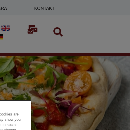
ERA
KONTAKT
cookies are
 may show you
 in social