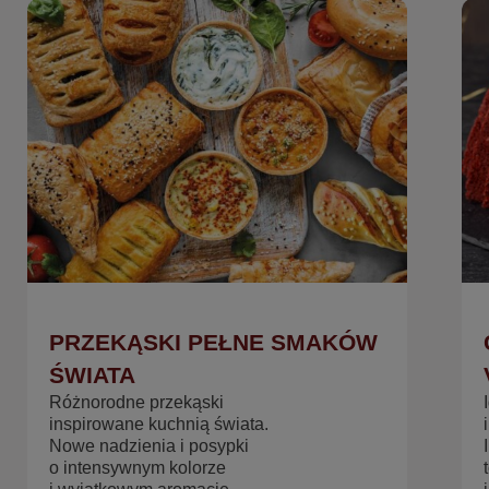
ZAPYTAJ NAS O PRZEPIS NA
SUKCES
PRZEKĄSKI PEŁNE SMAKÓW
ŚWIATA
Różnorodne przekąski
inspirowane kuchnią świata.
Nowe nadzienia i posypki
o intensywnym kolorze