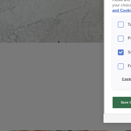
media and a
your choic
and Cooki
T
Kreujemy ze
P
smakiem
S
F
Cooki
Poznaj najnowsze produkty i sprawdź
rozwiązania,
które tworzymy, aby wspierać
Save 
codzienną produkcję.
Bądź na bieżąco z trendami w
piekarnictwie i cukiernictwie.