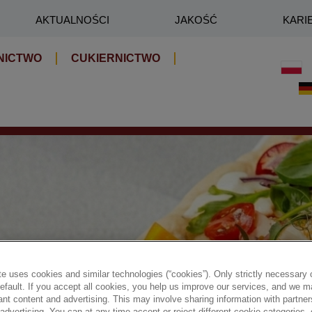
AKTUALNOŚCI
JAKOŚĆ
KARI
NICTWO
CUKIERNICTWO
e uses cookies and similar technologies (“cookies”). Only strictly necessary 
default. If you accept all cookies, you help us improve our services, and we
nt content and advertising. This may involve sharing information with partners