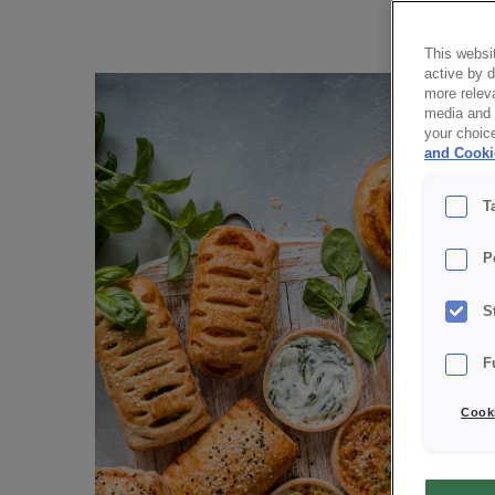
This websit
active by 
more releva
media and a
your choic
and Cooki
T
P
S
F
Cooki