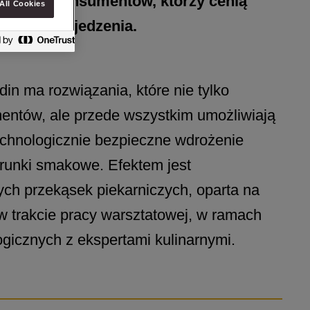
tyl życia konsumentów, którzy cenią
All Cookies
w wyborze jedzenia.
in ma rozwiązania, które nie tylko
entów, ale przede wszystkim umożliwiają
echnologicznie bezpieczne wdrożenie
runki smakowe. Efektem jest
h przekąsek piekarniczych, oparta na
w trakcie pracy warsztatowej, w ramach
ogicznych z ekspertami kulinarnymi.