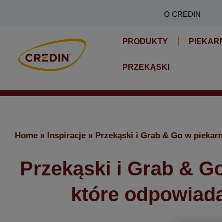
Skip
O CREDIN
to
content
PRODUKTY
PIEKAR
PRZEKĄSKI
Home
»
Inspiracje
»
Przekąski i Grab & Go w piekar
Przekąski i Grab & Go
które odpowiad