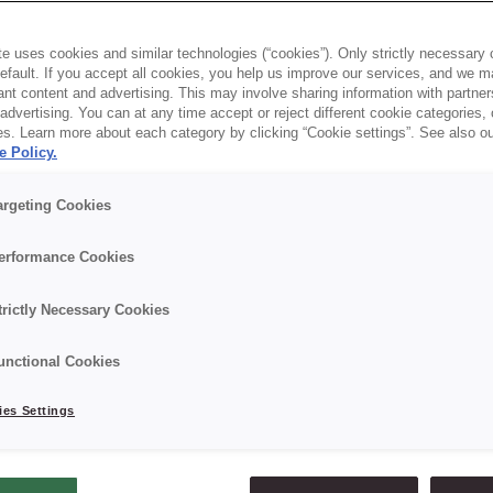
Miejsce klasycznych posiłków cor
e uses cookies and similar technologies (“cookies”). Only strictly necessary 
default. If you accept all cookies, you help us improve our services, and we
przekąski. Są one szybkie w konsu
nt content and advertising. This may involve sharing information with partners
dvertising. You can at any time accept or reject different cookie categories,
wysokiej jakości. Zjawiska okreś
es. Learn more about each category by clicking “Cookie settings”. See also o
e Policy.
Go
coraz silniej wpływają na spos
argeting Cookies
piekarniczym, zarówno w mniejszyc
półprzemysłowej oraz przemysłow
erformance Cookies
oferowaniu klientom szybkich, łat
trictly Necessary Cookies
które można zabrać „na wynos”, be
unctional Cookies
Snackification
to zjawisko, w któr
lub uzupełniane mniejszymi przek
es Settings
często o zróżnicowanych smakach 