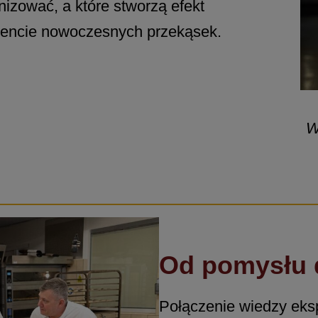
zować, a które stworzą efekt
mencie nowoczesnych przekąsek.
W
Od pomysłu d
Połączenie wiedzy eks