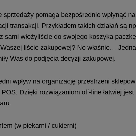
ie sprzedaży pomaga bezpośrednio wpłynąć na 
acji transakcji. Przykładem takich działań są 
 sami włożyliście do swojego koszyka paczkę g
na Waszej liście zakupowej? No właśnie… Jedn
niły Was do podjęcia decyzji zakupowej.
dni wpływ na organizację przestrzeni sklepowe
 POS. Dzięki rozwiązaniom off-line łatwiej jes
aru.
tem (w piekarni / cukierni)