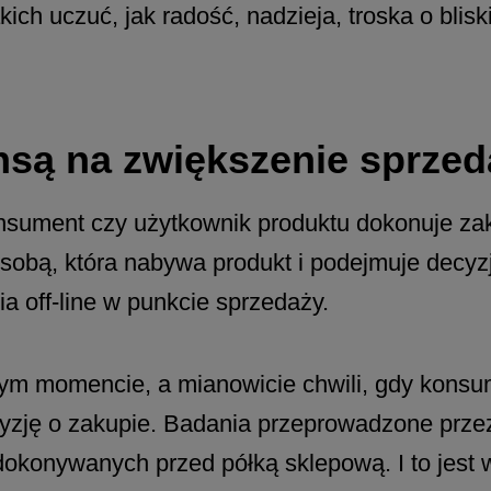
ch uczuć, jak radość, nadzieja, troska o blisk
nsą na zwiększenie sprzed
onsument czy użytkownik produktu dokonuje za
Osobą, która nabywa produkt i podejmuje decyzj
a off-line w punkcie sprzedaży.
ym momencie, a mianowicie chwili, gdy konsume
yzję o zakupie. Badania przeprowadzone prze
okonywanych przed półką sklepową. I to jest wł