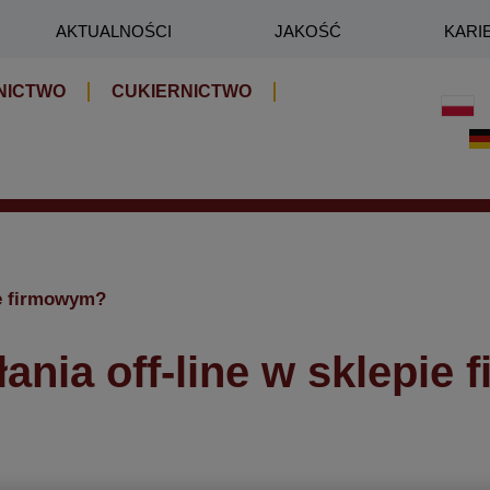
AKTUALNOŚCI
JAKOŚĆ
KARI
NICTWO
CUKIERNICTWO
pie firmowym?
łania off-line w sklepi