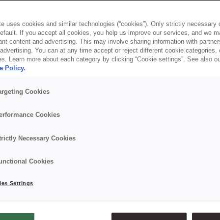
 wielu czynników. Działając sektorze piek
e uses cookies and similar technologies (“cookies”). Only strictly necessary 
default. If you accept all cookies, you help us improve our services, and we
, ale też na bieżąco monitorować konkurenc
nt content and advertising. This may involve sharing information with partners
dvertising. You can at any time accept or reject different cookie categories,
leży skoncentrować również swoją uwagę na
es. Learn more about each category by clicking “Cookie settings”. See also o
e Policy.
off-line i które działania przynoszą najsz
argeting Cookies
wiej zrozumiesz i trafisz do swoich klientó
erformance Cookies
a!
trictly Necessary Cookies
unctional Cookies
es Settings