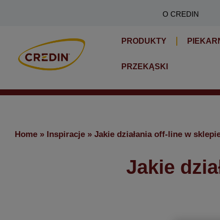
Skip
O CREDIN
to
content
PRODUKTY
PIEKAR
PRZEKĄSKI
Home
»
Inspiracje
»
Jakie działania off-line w skle
Jakie dzia