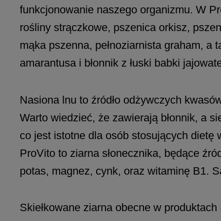
funkcjonowanie naszego organizmu. W ProVi
rośliny strączkowe, pszenica orkisz, psze
mąka pszenna, pełnoziarnista graham, a ta
amarantusa i błonnik z łuski babki jajowate
Nasiona lnu to źródło odżywczych kwasów 
Warto wiedzieć, że zawierają błonnik, a 
co jest istotne dla osób stosujących diet
ProVito to ziarna słonecznika, będące źród
potas, magnez, cynk, oraz witaminę B1. S
Skiełkowane ziarna obecne w produktach 