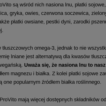
to są wśród nich nasiona lnu, płatki sojowe, 
nica, gryka, owies, czerwona soczewica, zielon
kże płatki owsiane, pestki dyni, zarodki psze
j.
tłuszczowych omega-3, jednak to nie wszystki
siemię lniane jest alternatywą dla kwasów tłu
ę wegańską.
Uważa się, że nasiona lnu to nasz
łem magnezu i białka. Z kolei płatki sojowe za
ą one popularnym źródłem białka roślinnego.
ProVito mają więcej dostępnych składników od