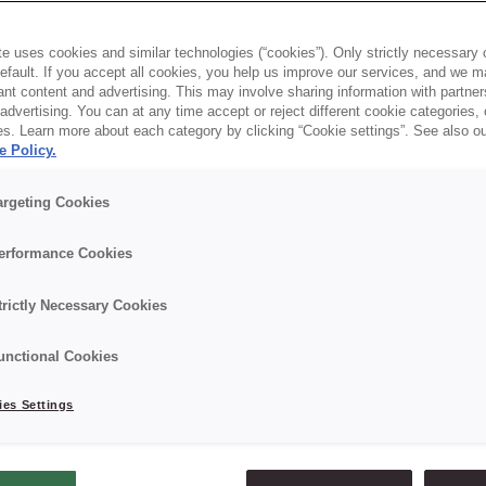
 zdrowie jest stylem życia. Ty też do nich
e uses cookies and similar technologies (“cookies”). Only strictly necessary 
default. If you accept all cookies, you help us improve our services, and we
 wiesz co, poza unikaniem stresu, odpowied
nt content and advertising. This may involve sharing information with partners
dvertising. You can at any time accept or reject different cookie categories,
es. Learn more about each category by clicking “Cookie settings”. See also o
e Policy.
argeting Cookies
erformance Cookies
trictly Necessary Cookies
unctional Cookies
es Settings