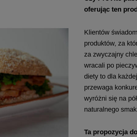
oferując ten pro
Klientów świadom
produktów, za któ
za zwyczajny chle
wracali po pieczy
diety to dla każde
przewaga konkuren
wyróżni się na pół
naturalnego smak
Ta propozycja d