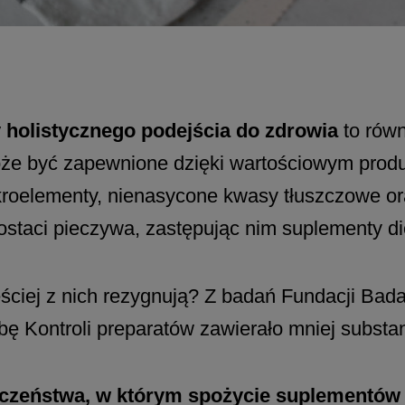
ry holistycznego podejścia do zdrowia
to równ
oże być zapewnione dzięki wartościowym prod
kroelementy, nienasycone kwasy tłuszczowe ora
taci pieczywa, zastępując nim suplementy di
ciej z nich rezygnują? Z badań Fundacji Bad
ę Kontroli preparatów zawierało mniej substa
eczeństwa, w którym spożycie suplementów d