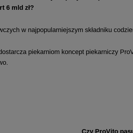
t 6 mld zł?
czych w najpopularniejszym składniku codzie
dostarcza piekarniom koncept piekarniczy ProV
wo.
Czy ProVito pasu