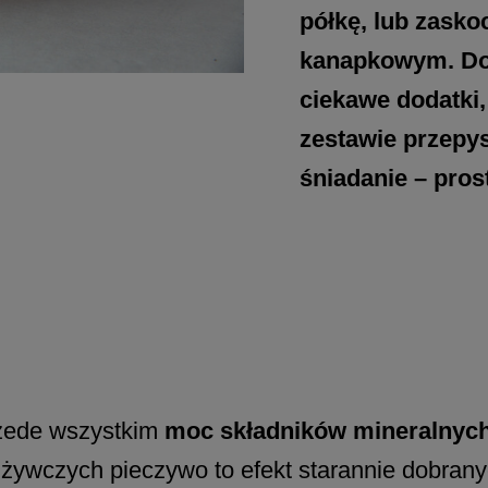
półkę, lub zasko
kanapkowym. Dod
ciekawe dodatki
zestawie przepys
śniadanie – prost
rzede wszystkim
moc składników mineralnyc
dżywczych pieczywo to efekt starannie dobran