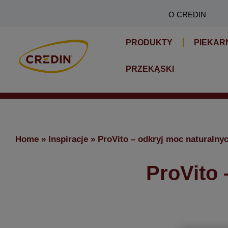
Skip
O CREDIN
to
content
PRODUKTY
PIEKAR
PRZEKĄSKI
Home
»
Inspiracje
»
ProVito – odkryj moc naturalnyc
ProVito 