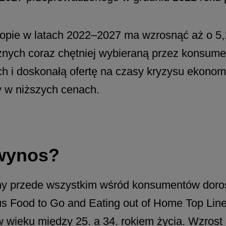
ropie w latach 2022–2027 ma wzrosnąć aż o 5
znych coraz chętniej wybieraną przez konsum
h i doskonałą ofertę na czasy kryzysu ekonomi
y w niższych cenach.
 wynos?
ny przede wszystkim wśród konsumentów doro
us Food to Go and Eating out of Home Top Lin
 w wieku między 25. a 34. rokiem życia. Wzr