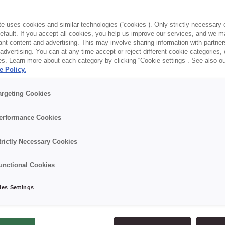
To Go w Polsce 2022” prognozuje się, że do 2
e uses cookies and similar technologies (“cookies”). Only strictly necessary 
default. If you accept all cookies, you help us improve our services, and we
nie. Na zwiększone zainteresowanie klientów 
nt content and advertising. This may involve sharing information with partners
dvertising. You can at any time accept or reject different cookie categories,
woją ofertę. W jaki sposób?
es. Learn more about each category by clicking “Cookie settings”. See also o
e Policy.
argeting Cookies
. Jeśli chcesz wiedzieć więcej, zapisz si
zonych wiadomości dotyczących rozwoju ofer
erformance Cookies
trictly Necessary Cookies
unctional Cookies
es Settings