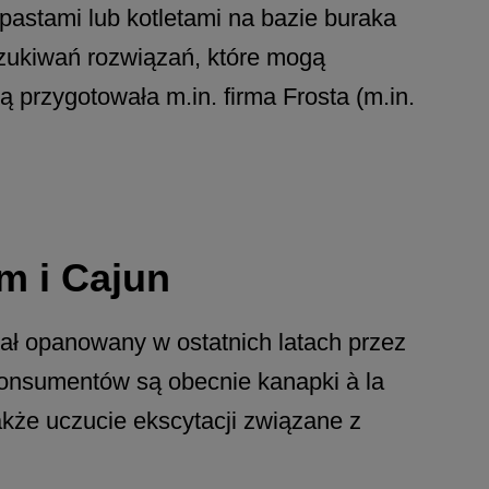
astami lub kotletami na bazie buraka
zukiwań rozwiązań, które mogą
przygotowała m.in. firma Frosta (m.in.
im i Cajun
tał opanowany w ostatnich latach przez
konsumentów są obecnie kanapki à la
akże uczucie ekscytacji związane z