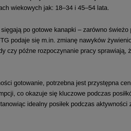
iach wiekowych jak: 18–34 i 45–54 lata.
i sięgają po gotowe kanapki – zarówno śwież
FTG podaje się m.in. zmianę nawyków żywieni
azdy czy późne rozpoczynanie pracy sprawiają, 
ści gotowanie, potrzebna jest przystępna cen
mpcji, co okazuje się kluczowe podczas posiłk
stanowiąc idealny posiłek podczas aktywności