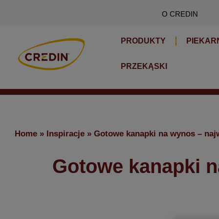
Skip
O CREDIN
to
content
PRODUKTY
PIEKAR
PRZEKĄSKI
Home
»
Inspiracje
»
Gotowe kanapki na wynos – najw
Gotowe kanapki n