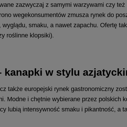
owane zazwyczaj z samymi warzywami czy też p
e grono wegekonsumentów zmusza rynek do pos
wyglądu, smaku, a nawet zapachu. Ofertę taką 
y roślinne klopsiki).
– kanapki w stylu azjatyck
lecz także europejski rynek gastronomiczny zos
i. Modne i chętnie wybierane przez polskich 
acy lubią intensywność smaku i pikantność, a t