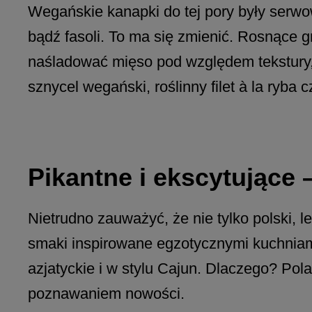
Wegańskie kanapki do tej pory były serw
bądź fasoli. To ma się zmienić. Rosnąc
naśladować mięso pod względem tekstury, 
sznycel wegański, roślinny filet à la ryba cz
Pikantne i ekscytujące 
Nietrudno zauważyć, że nie tylko polski, 
smaki inspirowane egzotycznymi kuchniam
azjatyckie i w stylu Cajun. Dlaczego? Pol
poznawaniem nowości.