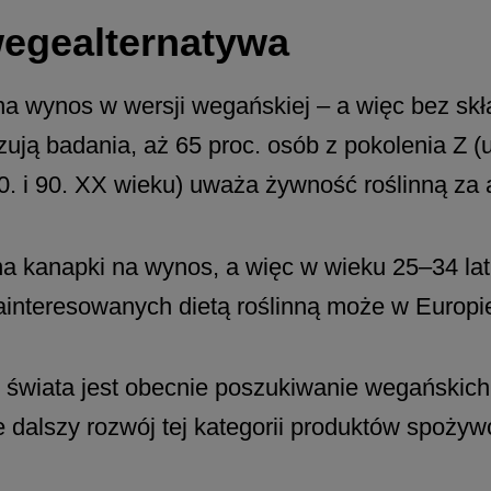
wegealternatywa
a wynos w wersji wegańskiej – a więc bez skł
zują badania, aż 65 proc. osób z pokolenia Z 
0. i 90. XX wieku) uważa żywność roślinną za 
na kanapki na wynos, a więc w wieku 25–34 lat
ainteresowanych dietą roślinną może w Europi
świata jest obecnie poszukiwanie wegańskich 
ie dalszy rozwój tej kategorii produktów spoż