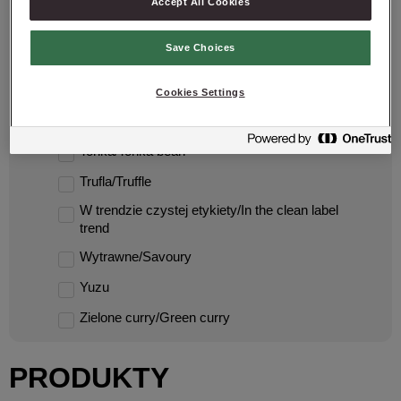
Accept All Cookies
Ser/Cheese
Save Choices
Snack
Tajlandia/Thailand
Cookies Settings
Tandoori
Tonka/Tonka bean
Trufla/Truffle
W trendzie czystej etykiety/In the clean label
trend
Wytrawne/Savoury
Yuzu
Zielone curry/Green curry
PRODUKTY