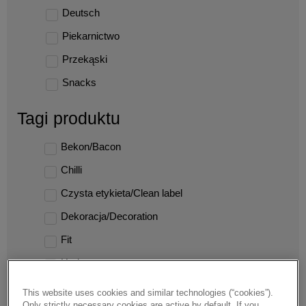
Deutsch
Piekarnictwo
Przekąski
Snacks
Tagi produktu
Bekon/Bacon
Chilli
Czysta etykieta/Clean label
Dekoracja/Decoration
Fit
Harissa
Indie/India
This website uses cookies and similar technologies (“cookies”).
Only strictly necessary cookies are active by default. If you