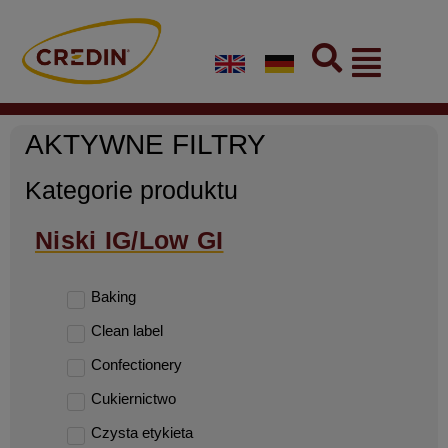
Skip
to
Flyout
content
Menu
AKTYWNE FILTRY
Kategorie produktu
Niski IG/Low GI
Baking
Clean label
Confectionery
Cukiernictwo
Czysta etykieta