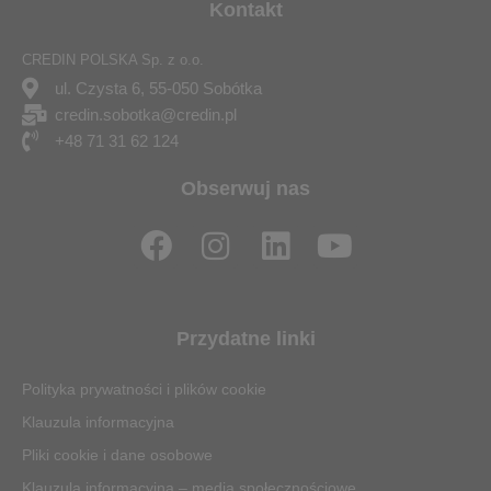
Kontakt
CREDIN POLSKA Sp. z o.o.
ul. Czysta 6, 55-050 Sobótka
credin.sobotka@credin.pl
+48 71 31 62 124
Obserwuj nas
F
I
L
Y
a
n
i
o
c
s
n
u
e
t
k
t
Przydatne linki
b
a
e
u
o
g
d
b
Polityka prywatności i plików cookie
o
r
i
e
Klauzula informacyjna
k
a
n
Pliki cookie i dane osobowe
Klauzula informacyjna – media społecznościowe