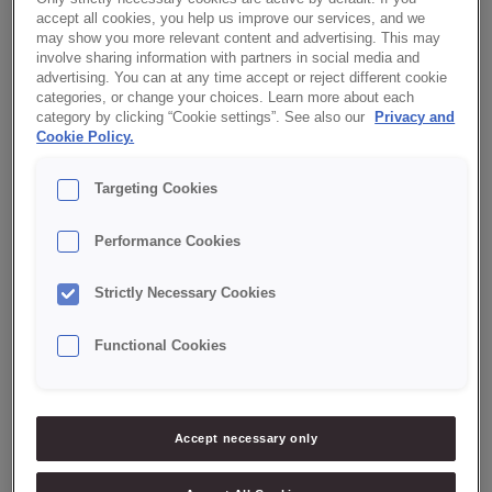
Klasyka/Classic
accept all cookies, you help us improve our services, and we
may show you more relevant content and advertising. This may
Kuchnie świata/World cuisine
involve sharing information with partners in social media and
advertising. You can at any time accept or reject different cookie
Kule/Balls
categories, or change your choices. Learn more about each
Mieszanka/Mix
category by clicking “Cookie settings”. See also our
Privacy and
Cookie Policy.
Mini
Targeting Cookies
Nadzienie słone/Savoury filling
Nadzienie/Filling
Performance Cookies
Niski IG/Low GI
Strictly Necessary Cookies
Pieczywo pro/Pro bread
Pikantne/Spicy
Functional Cookies
Pomidory/Tomatoes
Posypka/Topping
Accept necessary only
Premium
RSPO