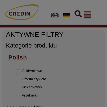
Skip
to
Flyout
content
Menu
AKTYWNE FILTRY
Kategorie produktu
Polish
Cukiernictwo
Czysta etykieta
Piekarnictwo
Przekąski