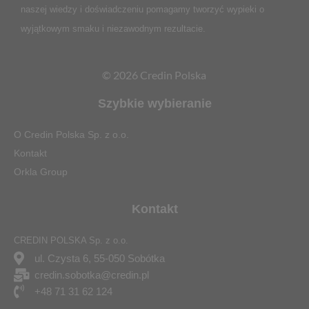
naszej wiedzy i doświadczeniu pomagamy tworzyć wypieki o
wyjątkowym smaku i niezawodnym rezultacie.
© 2026 Credin Polska
Szybkie wybieranie
O Credin Polska Sp. z o.o.
Kontakt
Orkla Group
Kontakt
CREDIN POLSKA Sp. z o.o.
ul. Czysta 6, 55-050 Sobótka
credin.sobotka@credin.pl
+48 71 31 62 124