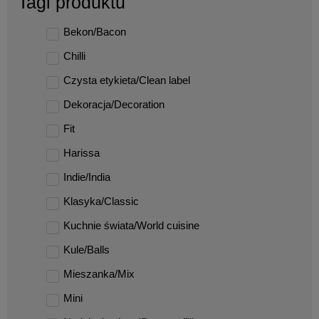
Tagi produktu
Bekon/Bacon
Chilli
Czysta etykieta/Clean label
Dekoracja/Decoration
Fit
Harissa
Indie/India
Klasyka/Classic
Kuchnie świata/World cuisine
Kule/Balls
Mieszanka/Mix
Mini