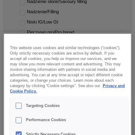
Nadzienie słone/Savoury filling
Nadzienie/Filling
Niski IG/Low GI
Pieczywo pro/Pro bread
Pikantne/Spicy
This website uses cookies and similar technologies (“cookies”).
Pomidory/Tomatoes
Only strictly necessary cookies are active by default. If you
accept all cookies, you help us improve our services, and we
Posypka/Topping
may show you more relevant content and advertising. This may
involve sharing information with partners in social media and
Premium
advertising. You can at any time accept or reject different cookie
categories, or change your choices. Learn more about each
RSPO
category by clicking “Cookie settings”. See also our
Privacy and
Cookie Policy.
Ser/Cheese
Snack
Targeting Cookies
Tajlandia/Thailand
Performance Cookies
Tandoori
Tonka/Tonka bean
Strictly Necessary Cookies