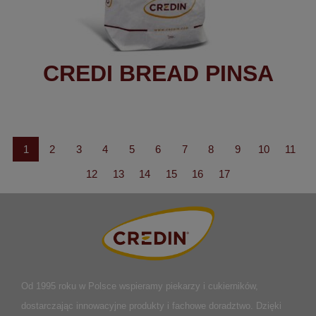
CREDI BREAD PINSA
1
2
3
4
5
6
7
8
9
10
11
12
13
14
15
16
17
Od 1995 roku w Polsce
wspieramy piekarzy i cukierników,
dostarczając innowacyjne produkty i fachowe doradztwo. Dzięki