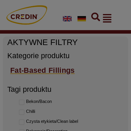
Skip
to
Flyout
content
Menu
AKTYWNE FILTRY
Kategorie produktu
Fat-Based Fillings
Tagi produktu
Bekon/Bacon
Chilli
Czysta etykieta/Clean label