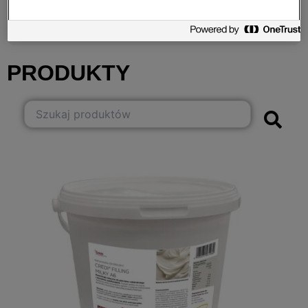
Yuzu
Zielone curry/Green curry
PRODUKTY