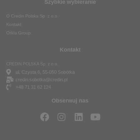
Szybkie wybieranie
O Credin Polska Sp. z o.o.
Kontakt
Orkla Group
Kontakt
CREDIN POLSKA Sp. z o.o.
ul. Czysta 6, 55-050 Sobótka
credin.sobotka@credin.pl
+48 71 31 62 124
Obserwuj nas
F
I
L
Y
a
n
i
o
c
s
n
u