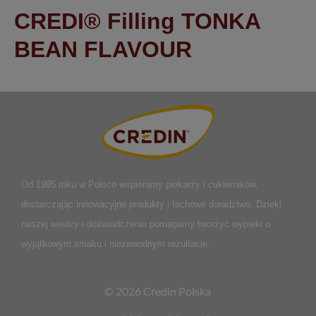
CREDI® Filling TONKA
BEAN FLAVOUR
Od 1995 roku w Polsce
wspieramy piekarzy i cukierników,
dostarczając innowacyjne produkty i fachowe doradztwo. Dzięki
naszej wiedzy i doświadczeniu pomagamy tworzyć wypieki o
wyjątkowym smaku i niezawodnym rezultacie.
© 2026 Credin Polska