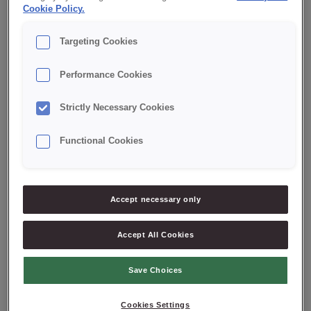
Cookie Policy.
Pomidory/Tomatoes
Targeting Cookies
Posypka/Topping
Premium
Performance Cookies
RSPO
Strictly Necessary Cookies
Ser/Cheese
Snack
Functional Cookies
Tajlandia/Thailand
Tandoori
Accept necessary only
Tonka/Tonka bean
Trufla/Truffle
Accept All Cookies
W trendzie czystej etykiety/In the clean label
trend
Save Choices
Wytrawne/Savoury
Cookies Settings