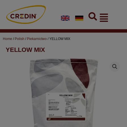
Skip
to
Flyout
content
Menu
Home
/
Polish
/
Piekarnictwo
/ YELLOW MIX
YELLOW MIX