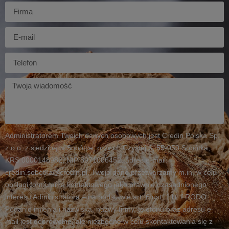
Firma
E-
mail
Telefon
Twoja
wiadomość
Administratorem Twoich danych osobowych jest Credin Polska Sp.
z o.o. z siedzibą w Sobótce, przy ul. Czystej 6, 55-050 Sobótka,
KRS 0000148982, NIP 8971006452, adres e-mail:
credin.sobotka@credin.pl. Twoje dane przetwarzamy m.in. w celu
obsługi formularza kontaktowego jako prawnie uzasadnionego
interesu Administratora – na podstawie art. 6 ust. 1 lit. f RODO.
Podanie imienia i nazwiska, nazwy firmy, telefonu oraz adresu e-
mail jest dobrowolne, ale niezbędne w celu skontaktowania się z