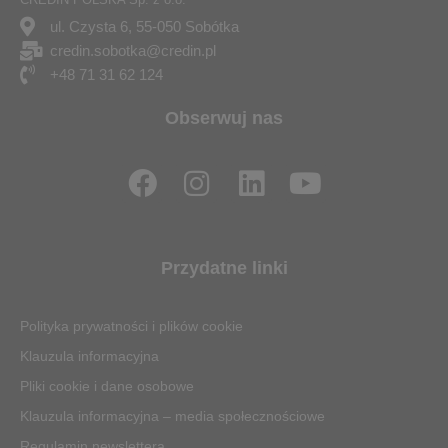
ul. Czysta 6, 55-050 Sobótka
credin.sobotka@credin.pl
+48 71 31 62 124
Obserwuj nas
F
I
L
Y
a
n
i
o
c
s
n
u
e
t
k
t
Przydatne linki
b
a
e
u
o
g
d
b
Polityka prywatności i plików cookie
o
r
i
e
Klauzula informacyjna
k
a
n
Pliki cookie i dane osobowe
m
Klauzula informacyjna – media społecznościowe
Regulamin newslettera