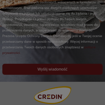
Tobą przy użyciu danych osobowych wskazanych w formularzu
kontaktowym. Brak podania ww. danych osobowych uniemożliwi
odpowiedź na pytanie lub ustosunkowanie się do żądania i jego
obsługi. Przysługuje Ci prawo dostępu do Twoich danych,
sprostowania, usunięcia, ograniczenia, sprzeciwu oraz prawo do
przenoszenia danych, a także prawo do wniesienia skargi do
Prezesa Urzędu Ochrony Danych Osobowych, jeśli w Twojej ocenie
przetwarzamy dane w sposób nieprawidłowy. Więcej informacji o
przetwarzaniu Twoich danych osobowych znajdziesz w
polityce
prywatności.
Wyślij wiadomość