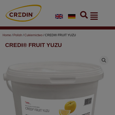
Skip
to
Flyout
content
Menu
Home
/
Polish
/
Cukiernictwo
/ CREDI® FRUIT YUZU
CREDI® FRUIT YUZU