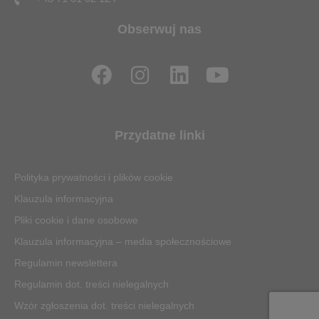
Obserwuj nas
F
I
L
Y
a
n
i
o
c
s
n
u
e
t
k
t
Przydatne linki
b
a
e
u
o
g
d
b
Polityka prywatności i plików cookie
o
r
i
e
Klauzula informacyjna
k
a
n
Pliki cookie i dane osobowe
m
Klauzula informacyjna – media społecznościowe
Regulamin newslettera
Regulamin dot. treści nielegalnych
Wzór zgłoszenia dot. treści nielegalnych