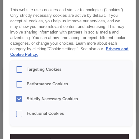
konsystencja do dekoracji i przekładania wyrobów
ciastkarskich. Unikalne połączenie szlachetnej kwasowości
This website uses cookies and similar technologies (“cookies”).
Only strictly necessary cookies are active by default. If you
oraz słodyczy, któremu trudno się oprzeć.
accept all cookies, you help us improve our services, and we
may show you more relevant content and advertising. This may
✔ Egzotyczny i orzeźwiający smak yuzu
involve sharing information with partners in social media and
advertising. You can at any time accept or reject different cookie
categories, or change your choices. Learn more about each
✔ Nadzienie gotowe do użycia
category by clicking “Cookie settings”. See also our
Privacy and
Cookie Policy.
Targeting Cookies
Szczegóły
Performance Cookies
Opakowanie: 14 kg, wiadro plastikowe.
Strictly Necessary Cookies
Functional Cookies