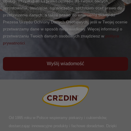
obsługi. Przysługuje Ci prawo dostępu do Twoich danych,
sprostowania, usunięcia, ograniczenia, sprzeciwu oraz prawo do
przenoszenia danych, a także prawo do wniesienia skargi do
Prezesa Urzędu Ochrony Danych Osobowych, jeśli w Twojej ocenie
przetwarzamy dane w sposób nieprawidłowy. Więcej informacji o
przetwarzaniu Twoich danych osobowych znajdziesz w
polityce
prywatności.
Wyślij wiadomość
Od 1995 roku w Polsce
wspieramy piekarzy i cukierników,
dostarczając innowacyjne produkty i fachowe doradztwo. Dzięki