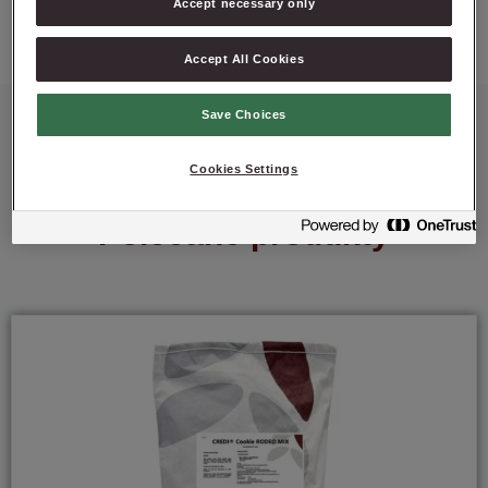
ZAPYTAJ O PRODUKT
Accept necessary only
Accept All Cookies
Save Choices
Cookies Settings
Polecane produkty