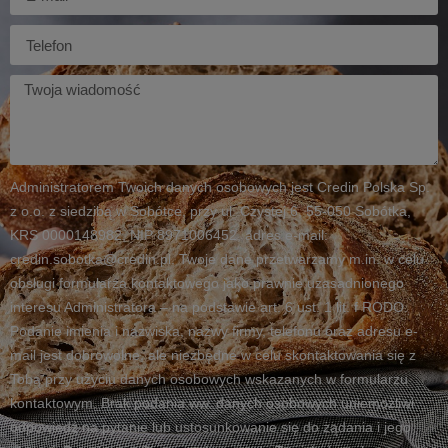
mail
Telefon
Twoja
wiadomość
Administratorem Twoich danych osobowych jest Credin Polska Sp.
z o.o. z siedzibą w Sobótce, przy ul. Czystej 6, 55-050 Sobótka,
KRS 0000148982, NIP 8971006452, adres e-mail:
credin.sobotka@credin.pl. Twoje dane przetwarzamy m.in. w celu
obsługi formularza kontaktowego jako prawnie uzasadnionego
interesu Administratora – na podstawie art. 6 ust. 1 lit. f RODO.
Podanie imienia i nazwiska, nazwy firmy, telefonu oraz adresu e-
mail jest dobrowolne, ale niezbędne w celu skontaktowania się z
Tobą przy użyciu danych osobowych wskazanych w formularzu
kontaktowym. Brak podania ww. danych osobowych uniemożliwi
odpowiedź na pytanie lub ustosunkowanie się do żądania i jego