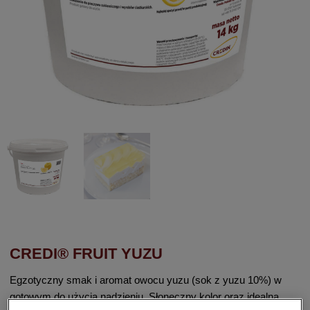
CREDI® FRUIT YUZU
Egzotyczny smak i aromat owocu yuzu (sok z yuzu 10%) w
gotowym do użycia nadzieniu. Słoneczny kolor oraz idealna