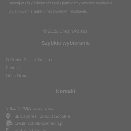
naszej wiedzy i doświadczeniu pomagamy tworzyć wypieki o
wyjątkowym smaku i niezawodnym rezultacie.
© 2026 Credin Polska
Szybkie wybieranie
O Credin Polska Sp. z o.o.
Kontakt
Orkla Group
Kontakt
CREDIN POLSKA Sp. z o.o.
ul. Czysta 6, 55-050 Sobótka
credin.sobotka@credin.pl
+48 71 31 62 124