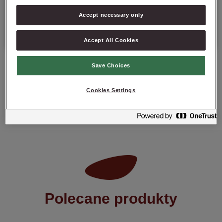
Opakowanie : 15 kg netto worek;
Accept necessary only
Data minimalnej trwałości: 12 miesięcy od daty produkcji.
Accept All Cookies
Save Choices
Cookies Settings
ZAPYTAJ O PRODUKT
Polecane produkty