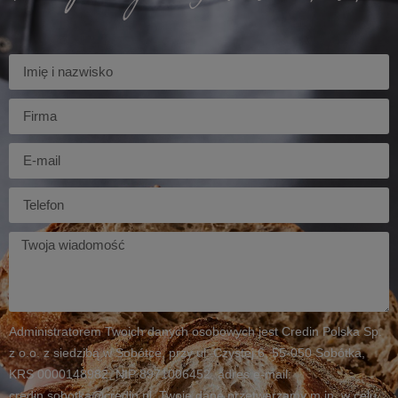
Imię
Firma
E-
mail
Telefon
Twoja
wiadomość
Administratorem Twoich danych osobowych jest Credin Polska Sp.
z o.o. z siedzibą w Sobótce, przy ul. Czystej 6, 55-050 Sobótka,
KRS 0000148982, NIP 8971006452, adres e-mail:
credin.sobotka@credin.pl. Twoje dane przetwarzamy m.in. w celu