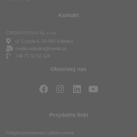
Kontakt
CREDIN POLSKA Sp. z o.o.
ul. Czysta 6, 55-050 Sobótka
credin.sobotka@credin.pl
+48 71 31 62 124
Obserwuj nas
F
I
L
Y
a
n
i
o
c
s
n
u
e
t
k
t
Przydatne linki
b
a
e
u
o
g
d
b
Polityka prywatności i plików cookie