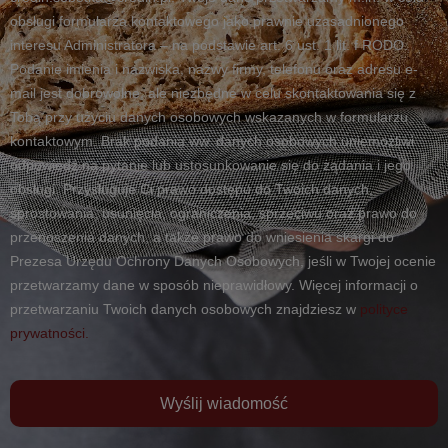
obsługi formularza kontaktowego jako prawnie uzasadnionego
interesu Administratora – na podstawie art. 6 ust. 1 lit. f RODO.
Podanie imienia i nazwiska, nazwy firmy, telefonu oraz adresu e-
mail jest dobrowolne, ale niezbędne w celu skontaktowania się z
Tobą przy użyciu danych osobowych wskazanych w formularzu
kontaktowym. Brak podania ww. danych osobowych uniemożliwi
odpowiedź na pytanie lub ustosunkowanie się do żądania i jego
obsługi. Przysługuje Ci prawo dostępu do Twoich danych,
sprostowania, usunięcia, ograniczenia, sprzeciwu oraz prawo do
przenoszenia danych, a także prawo do wniesienia skargi do
Prezesa Urzędu Ochrony Danych Osobowych, jeśli w Twojej ocenie
przetwarzamy dane w sposób nieprawidłowy. Więcej informacji o
przetwarzaniu Twoich danych osobowych znajdziesz w
polityce
prywatności.
Wyślij wiadomość