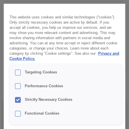
CREDI® Softcake Marchewkowe NEW to koncentrat ciasta
biszkoptowo-tłuszczowego z dodatkiem suszonej marchewki i
This website uses cookies and similar technologies (“cookies”).
cynamonem. Zapewnia pulchne, wilgotne ciasto o brązowym
Only strictly necessary cookies are active by default. If you
kolorze z widoczną marchewką, aromatycznym zapachu i
accept all cookies, you help us improve our services, and we
niepowtarzalnym smaku doskonałym nie tylko w okresie
may show you more relevant content and advertising. This may
involve sharing information with partners in social media and
jesienno-zimowym.
advertising. You can at any time accept or reject different cookie
categories, or change your choices. Learn more about each
✔ Pulchne i wilgotne ciasto
category by clicking “Cookie settings”. See also our
Privacy and
Cookie Policy.
✔ Bardzo aromatyczne
Targeting Cookies
✔ Charakterystyczny brązowy kolor
Performance Cookies
Strictly Necessary Cookies
Szczegóły
Functional Cookies