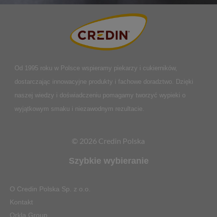
Od 1995 roku w Polsce
wspieramy piekarzy i cukierników,
dostarczając innowacyjne produkty i fachowe doradztwo. Dzięki
naszej wiedzy i doświadczeniu pomagamy tworzyć wypieki o
wyjątkowym smaku i niezawodnym rezultacie.
© 2026 Credin Polska
Szybkie wybieranie
O Credin Polska Sp. z o.o.
Kontakt
Orkla Group