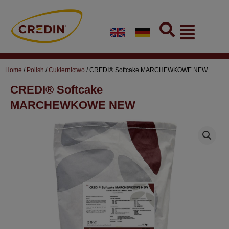
Skip
to
Flyout
content
Menu
Home
/
Polish
/
Cukiernictwo
/ CREDI® Softcake MARCHEWKOWE NEW
CREDI® Softcake
MARCHEWKOWE NEW