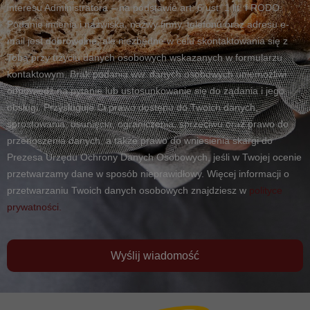
interesu Administratora – na podstawie art. 6 ust. 1 lit. f RODO.
Podanie imienia i nazwiska, nazwy firmy, telefonu oraz adresu e-
mail jest dobrowolne, ale niezbędne w celu skontaktowania się z
Tobą przy użyciu danych osobowych wskazanych w formularzu
kontaktowym. Brak podania ww. danych osobowych uniemożliwi
odpowiedź na pytanie lub ustosunkowanie się do żądania i jego
obsługi. Przysługuje Ci prawo dostępu do Twoich danych,
sprostowania, usunięcia, ograniczenia, sprzeciwu oraz prawo do
przenoszenia danych, a także prawo do wniesienia skargi do
Prezesa Urzędu Ochrony Danych Osobowych, jeśli w Twojej ocenie
przetwarzamy dane w sposób nieprawidłowy. Więcej informacji o
przetwarzaniu Twoich danych osobowych znajdziesz w
polityce
prywatności.
Wyślij wiadomość