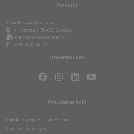
Kontakt
CREDIN POLSKA Sp. z o.o.
ul. Czysta 6, 55-050 Sobótka
credin.sobotka@credin.pl
+48 71 31 62 124
Obserwuj nas
F
I
L
Y
a
n
i
o
c
s
n
u
e
t
k
t
Przydatne linki
b
a
e
u
o
g
d
b
Polityka prywatności i plików cookie
o
r
i
e
Klauzula informacyjna