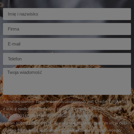
Imię
Firma
E-
mail
Telefon
Twoja
wiadomość
Administratorem Twoich danych osobowych jest Credin Polska Sp.
z o.o. z siedzibą w Sobótce, przy ul. Czystej 6, 55-050 Sobótka,
KRS 0000148982, NIP 8971006452, adres e-mail:
credin.sobotka@credin.pl. Twoje dane przetwarzamy m.in. w celu
obsługi formularza kontaktowego jako prawnie uzasadnionego