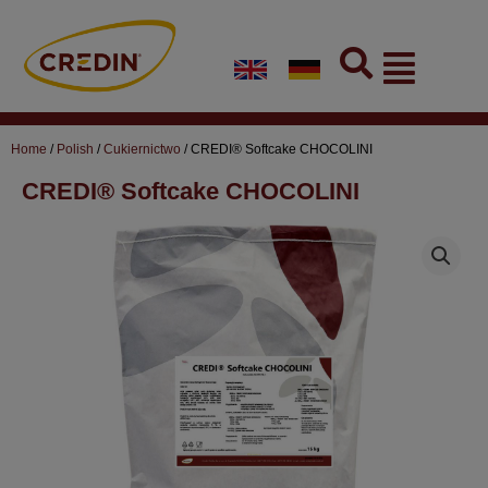
Skip
to
Flyout
content
Menu
Home
/
Polish
/
Cukiernictwo
/ CREDI® Softcake CHOCOLINI
CREDI® Softcake CHOCOLINI