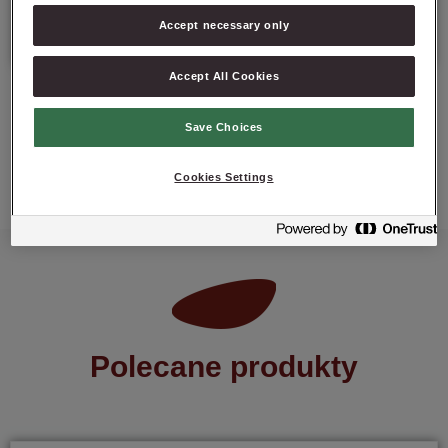
Data minimalnej trwałości: 9 miesięcy od daty produkcji.
Accept necessary only
Accept All Cookies
Save Choices
ZAPYTAJ O PRODUKT
Cookies Settings
Polecane produkty