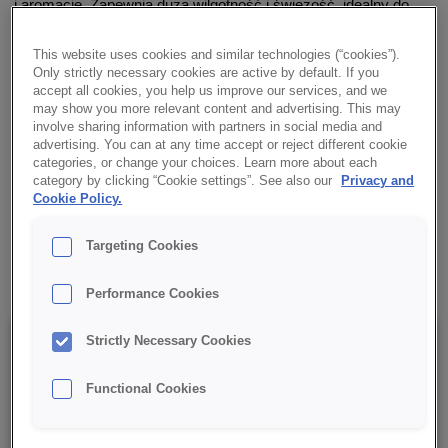
i aromacie. Zapewnia dużą wilgotność i świeżość, idealny do
wypieków na blachach, ciast foremkowych, z owocami,
kremami oraz spodów pod torty.
This website uses cookies and similar technologies (“cookies”).
Only strictly necessary cookies are active by default. If you
accept all cookies, you help us improve our services, and we
✔ Intensywny czekoladowy smak i aromat
may show you more relevant content and advertising. This may
involve sharing information with partners in social media and
advertising. You can at any time accept or reject different cookie
✔ Duża wilgotność i świeżość
categories, or change your choices. Learn more about each
category by clicking “Cookie settings”. See also our
Privacy and
Cookie Policy.
✔ Wszechstronność
Targeting Cookies
✔ RSPO MB
Performance Cookies
Strictly Necessary Cookies
Szczegóły
Functional Cookies
Opakowanie : 15 kg netto worek;