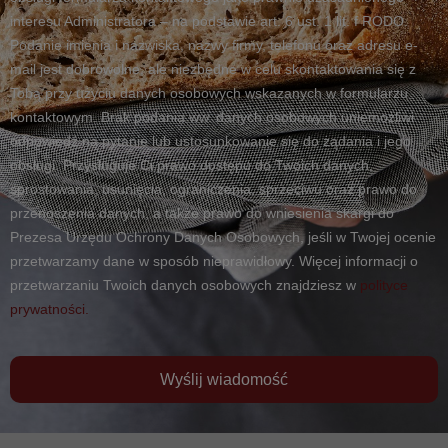
interesu Administratora – na podstawie art. 6 ust. 1 lit. f RODO.
Podanie imienia i nazwiska, nazwy firmy, telefonu oraz adresu e-
mail jest dobrowolne, ale niezbędne w celu skontaktowania się z
Tobą przy użyciu danych osobowych wskazanych w formularzu
kontaktowym. Brak podania ww. danych osobowych uniemożliwi
odpowiedź na pytanie lub ustosunkowanie się do żądania i jego
obsługi. Przysługuje Ci prawo dostępu do Twoich danych,
sprostowania, usunięcia, ograniczenia, sprzeciwu oraz prawo do
przenoszenia danych, a także prawo do wniesienia skargi do
Prezesa Urzędu Ochrony Danych Osobowych, jeśli w Twojej ocenie
przetwarzamy dane w sposób nieprawidłowy. Więcej informacji o
przetwarzaniu Twoich danych osobowych znajdziesz w
polityce
prywatności.
Wyślij wiadomość