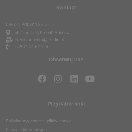
Kontakt
CREDIN POLSKA Sp. z o.o.
ul. Czysta 6, 55-050 Sobótka
credin.sobotka@credin.pl
+48 71 31 62 124
Obserwuj nas
F
I
L
Y
a
n
i
o
c
s
n
u
e
t
k
t
Przydatne linki
b
a
e
u
o
g
d
b
Polityka prywatności i plików cookie
o
r
i
e
Klauzula informacyjna