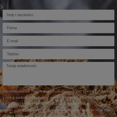
Imię
Firma
E-
mail
Telefon
Twoja
wiadomość
Administratorem Twoich danych osobowych jest Credin Polska Sp.
z o.o. z siedzibą w Sobótce, przy ul. Czystej 6, 55-050 Sobótka,
KRS 0000148982, NIP 8971006452, adres e-mail:
credin.sobotka@credin.pl. Twoje dane przetwarzamy m.in. w celu
obsługi formularza kontaktowego jako prawnie uzasadnionego