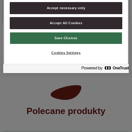
Accept necessary only
Data minimalnej trwałości: 9-12 miesięcy od daty produkcji.
Accept All Cookies
Save Choices
ZAPYTAJ O PRODUKT
Cookies Settings
Polecane produkty