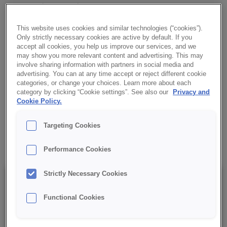
✔ Przedłużenie świeżości pieczywa pakowanego do 4-5 dni
This website uses cookies and similar technologies (“cookies”).
✔ Poprawa wilgotności miękiszu
Only strictly necessary cookies are active by default. If you
accept all cookies, you help us improve our services, and we
may show you more relevant content and advertising. This may
✔ Zwiększenie miękkości i elastyczności miękiszu
involve sharing information with partners in social media and
advertising. You can at any time accept or reject different cookie
✔ Poprawiona struktura miękiszu dla bardziej regularnej
categories, or change your choices. Learn more about each
category by clicking “Cookie settings”. See also our
Privacy and
Cookie Policy.
✔ Zwiększona tolerancja ciasta na obróbkę mechaniczną
Targeting Cookies
✔ Poprawa cech sensorycznych wypieków
Performance Cookies
Strictly Necessary Cookies
Szczegóły
Functional Cookies
Opakowanie: 15 kg netto;