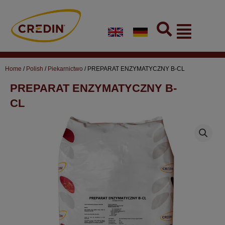
Skip
to
Flyout
content
Menu
Home
/
Polish
/
Piekarnictwo
/ PREPARAT ENZYMATYCZNY B-CL
PREPARAT ENZYMATYCZNY B-
CL