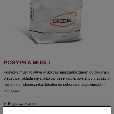
POSYPKA MUSLI
Posypka musli to łatwa w użyciu mieszanka ziaren do dekoracji
pieczywa. Składa się z płatków pszennych, owsianych, żytnich,
nasion lnu i słonecznika. Idealna do dekorowania powierzchni
pieczywa.
✔ Bogactwo ziaren