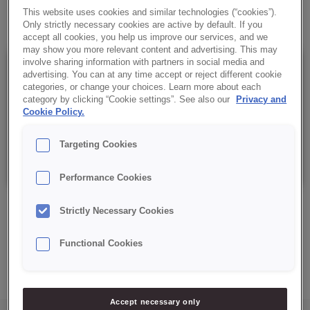
✔ Wszechstronność
This website uses cookies and similar technologies (“cookies”).
Only strictly necessary cookies are active by default. If you
accept all cookies, you help us improve our services, and we
may show you more relevant content and advertising. This may
involve sharing information with partners in social media and
Szczegóły
advertising. You can at any time accept or reject different cookie
categories, or change your choices. Learn more about each
category by clicking “Cookie settings”. See also our
Privacy and
Cookie Policy.
Opakowanie: 15 kg netto;
Targeting Cookies
Data minimalnej trwałości: 9 miesięcy od daty produkcji.
Performance Cookies
Strictly Necessary Cookies
Functional Cookies
ZAPYTAJ O PRODUKT
Accept necessary only