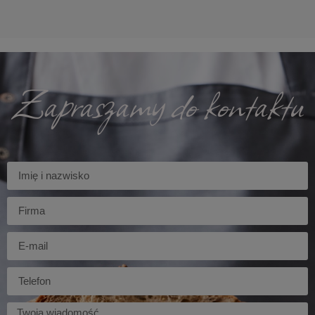
Zapraszamy do kontaktu
Imię
Firma
E-
mail
Telefon
Twoja