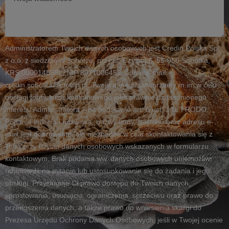
wiadomość
Administratorem Twoich danych osobowych jest Credin Polska Sp.
z o.o. z siedzibą w Sobótce, przy ul. Czystej 6, 55-050 Sobótka,
KRS 0000148982, NIP 8971006452, adres e-mail:
credin.sobotka@credin.pl. Twoje dane przetwarzamy m.in. w celu
obsługi formularza kontaktowego jako prawnie uzasadnionego
interesu Administratora – na podstawie art. 6 ust. 1 lit. f RODO.
Podanie imienia i nazwiska, nazwy firmy, telefonu oraz adresu e-
mail jest dobrowolne, ale niezbędne w celu skontaktowania się z
Tobą przy użyciu danych osobowych wskazanych w formularzu
kontaktowym. Brak podania ww. danych osobowych uniemożliwi
odpowiedź na pytanie lub ustosunkowanie się do żądania i jego
obsługi. Przysługuje Ci prawo dostępu do Twoich danych,
sprostowania, usunięcia, ograniczenia, sprzeciwu oraz prawo do
przenoszenia danych, a także prawo do wniesienia skargi do
Prezesa Urzędu Ochrony Danych Osobowych, jeśli w Twojej ocenie