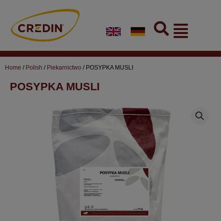
Skip
to
Flyout
content
Menu
Home
/
Polish
/
Piekarnictwo
/ POSYPKA MUSLI
POSYPKA MUSLI