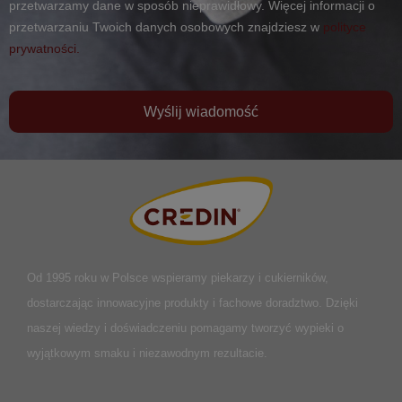
przetwarzamy dane w sposób nieprawidłowy. Więcej informacji o
przetwarzaniu Twoich danych osobowych znajdziesz w
polityce
prywatności.
Wyślij wiadomość
Od 1995 roku w Polsce
wspieramy piekarzy i cukierników,
dostarczając innowacyjne produkty i fachowe doradztwo. Dzięki
naszej wiedzy i doświadczeniu pomagamy tworzyć wypieki o
wyjątkowym smaku i niezawodnym rezultacie.