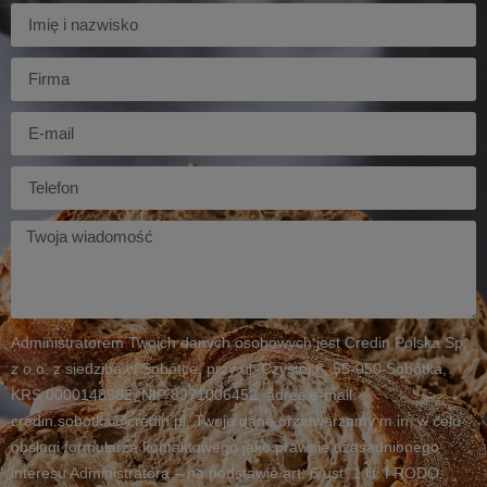
Imię
Firma
E-
mail
Telefon
Twoja
wiadomość
Administratorem Twoich danych osobowych jest Credin Polska Sp.
z o.o. z siedzibą w Sobótce, przy ul. Czystej 6, 55-050 Sobótka,
KRS 0000148982, NIP 8971006452, adres e-mail:
credin.sobotka@credin.pl. Twoje dane przetwarzamy m.in. w celu
obsługi formularza kontaktowego jako prawnie uzasadnionego
interesu Administratora – na podstawie art. 6 ust. 1 lit. f RODO.