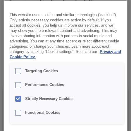
nadziewania wypieków. Jego aksamitna struktura sprawia, że
doskonale się rozprowadza, tworząc efektowne wykończenie.
This website uses cookies and similar technologies (“cookies”).
Only strictly necessary cookies are active by default. If you
✔ Prosta aplikacja
accept all cookies, you help us improve our services, and we
may show you more relevant content and advertising. This may
involve sharing information with partners in social media and
✔ Wszechstronne zastosowanie
advertising. You can at any time accept or reject different cookie
categories, or change your choices. Learn more about each
category by clicking “Cookie settings”. See also our
Privacy and
✔ Aksamitna konsystencja
Cookie Policy.
✔ RSPO MB
Targeting Cookies
Performance Cookies
Szczegóły
Strictly Necessary Cookies
Functional Cookies
Opakowanie : 15 kg netto worek;
Data minimalnej trwałości: 6 miesięcy od daty produkcji.