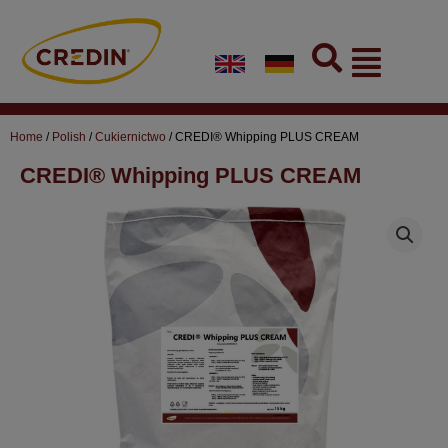
Skip
to
Flyout
content
Menu
Home
/
Polish
/
Cukiernictwo
/ CREDI® Whipping PLUS CREAM
CREDI® Whipping PLUS CREAM