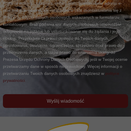
Podanie imienia i nazwiska, nazwy firmy, telefonu oraz adresu e-
mail jest dobrowolne, ale niezbędne w celu skontaktowania się z
Tobą przy użyciu danych osobowych wskazanych w formularzu
kontaktowym. Brak podania ww. danych osobowych uniemożliwi
odpowiedź na pytanie lub ustosunkowanie się do żądania i jego
obsługi. Przysługuje Ci prawo dostępu do Twoich danych,
sprostowania, usunięcia, ograniczenia, sprzeciwu oraz prawo do
przenoszenia danych, a także prawo do wniesienia skargi do
Prezesa Urzędu Ochrony Danych Osobowych, jeśli w Twojej ocenie
przetwarzamy dane w sposób nieprawidłowy. Więcej informacji o
przetwarzaniu Twoich danych osobowych znajdziesz w
polityce
prywatności.
Wyślij wiadomość