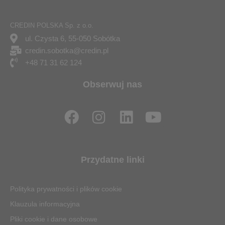
CREDIN POLSKA Sp. z o.o.
ul. Czysta 6, 55-050 Sobótka
credin.sobotka@credin.pl
+48 71 31 62 124
Obserwuj nas
F
I
L
Y
a
n
i
o
c
s
n
u
e
t
k
t
Przydatne linki
b
a
e
u
o
g
d
b
Polityka prywatności i plików cookie
o
r
i
e
Klauzula informacyjna
k
a
n
Pliki cookie i dane osobowe