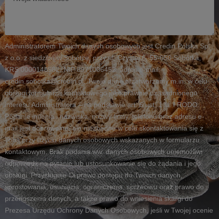
wiadomość
Administratorem Twoich danych osobowych jest Credin Polska Sp.
z o.o. z siedzibą w Sobótce, przy ul. Czystej 6, 55-050 Sobótka,
KRS 0000148982, NIP 8971006452, adres e-mail:
credin.sobotka@credin.pl. Twoje dane przetwarzamy m.in. w celu
obsługi formularza kontaktowego jako prawnie uzasadnionego
interesu Administratora – na podstawie art. 6 ust. 1 lit. f RODO.
Podanie imienia i nazwiska, nazwy firmy, telefonu oraz adresu e-
mail jest dobrowolne, ale niezbędne w celu skontaktowania się z
Tobą przy użyciu danych osobowych wskazanych w formularzu
kontaktowym. Brak podania ww. danych osobowych uniemożliwi
odpowiedź na pytanie lub ustosunkowanie się do żądania i jego
obsługi. Przysługuje Ci prawo dostępu do Twoich danych,
sprostowania, usunięcia, ograniczenia, sprzeciwu oraz prawo do
przenoszenia danych, a także prawo do wniesienia skargi do
Prezesa Urzędu Ochrony Danych Osobowych, jeśli w Twojej ocenie