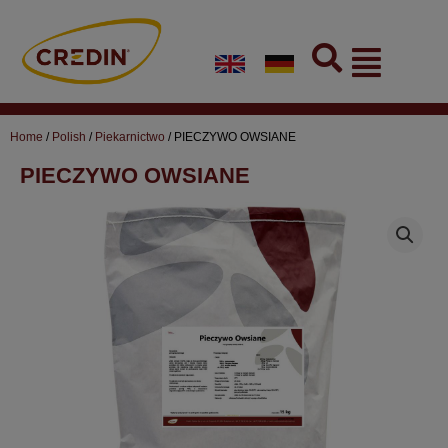
Skip
to
Flyout
content
Menu
Home
/
Polish
/
Piekarnictwo
/ PIECZYWO OWSIANE
PIECZYWO OWSIANE