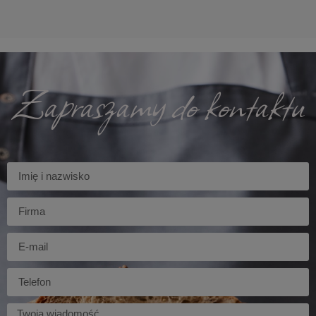
Zapraszamy do kontaktu
Imię
Firma
E-
mail
Telefon
Twoja