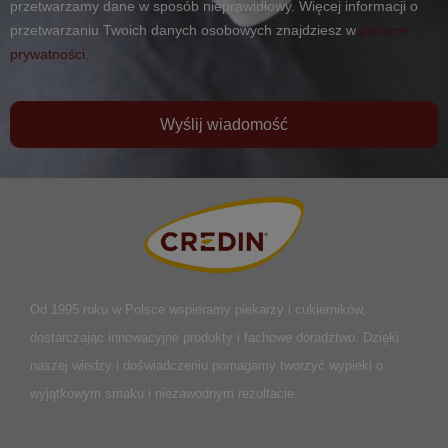
przetwarzamy dane w sposób nieprawidłowy. Więcej informacji o
przetwarzaniu Twoich danych osobowych znajdziesz w
polityce
prywatności.
Wyślij wiadomość
Od 1995 roku w Polsce
wspieramy piekarzy i cukierników,
dostarczając innowacyjne produkty i fachowe doradztwo. Dzięki
naszej wiedzy i doświadczeniu pomagamy tworzyć wypieki o
wyjątkowym smaku i niezawodnym rezultacie.