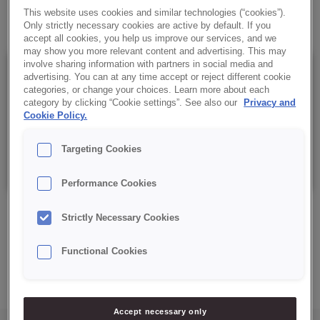
✔ 44% płatków owsianych
This website uses cookies and similar technologies (“cookies”).
Only strictly necessary cookies are active by default. If you
accept all cookies, you help us improve our services, and we
may show you more relevant content and advertising. This may
involve sharing information with partners in social media and
Szczegóły
advertising. You can at any time accept or reject different cookie
categories, or change your choices. Learn more about each
category by clicking “Cookie settings”. See also our
Privacy and
Cookie Policy.
Opakowanie: 15 kg netto.
Targeting Cookies
Data minimalnej trwałości: 6 miesięcy od daty produkcji.
Performance Cookies
Strictly Necessary Cookies
Functional Cookies
ZAPYTAJ O PRODUKT
Accept necessary only