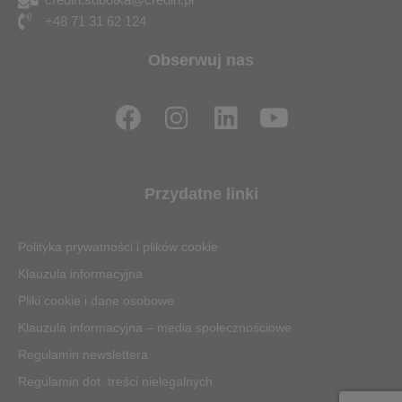
+48 71 31 62 124
Obserwuj nas
F
I
L
Y
a
n
i
o
c
s
n
u
e
t
k
t
Przydatne linki
b
a
e
u
o
g
d
b
Polityka prywatności i plików cookie
o
r
i
e
Klauzula informacyjna
k
a
n
Pliki cookie i dane osobowe
m
Klauzula informacyjna – media społecznościowe
Regulamin newslettera
Regulamin dot. treści nielegalnych