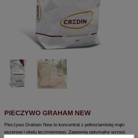
PIECZYWO GRAHAM NEW
Pieczywo Graham New to koncentrat z pełnoziarnistej mąki
pszennej i słodu jęczmiennego. Zapewnia optymalny wzrost,