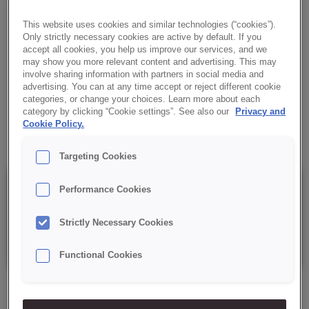
intensywny smak, dłuższą świeżość i elastyczny miękisz.
Idealny do chleba i bułek.
This website uses cookies and similar technologies (“cookies”).
Only strictly necessary cookies are active by default. If you
accept all cookies, you help us improve our services, and we
✔ Intensywny smak
may show you more relevant content and advertising. This may
involve sharing information with partners in social media and
advertising. You can at any time accept or reject different cookie
✔ Dłuższa świeżość
categories, or change your choices. Learn more about each
category by clicking “Cookie settings”. See also our
Privacy and
✔ Elastyczny miękisz
Cookie Policy.
Targeting Cookies
Szczegóły
Performance Cookies
Strictly Necessary Cookies
Opakowanie: 15 kg netto
Functional Cookies