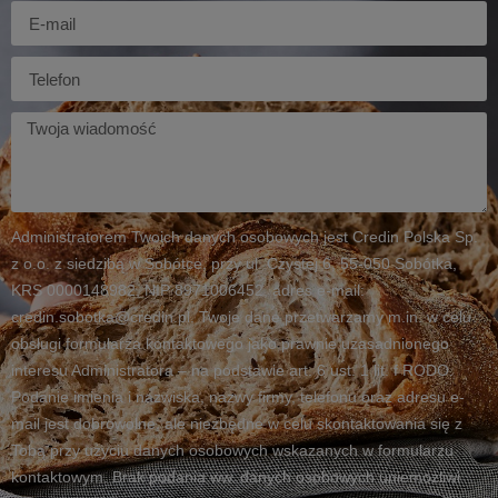
E-
mail
Telefon
Twoja
wiadomość
Administratorem Twoich danych osobowych jest Credin Polska Sp.
z o.o. z siedzibą w Sobótce, przy ul. Czystej 6, 55-050 Sobótka,
KRS 0000148982, NIP 8971006452, adres e-mail:
credin.sobotka@credin.pl. Twoje dane przetwarzamy m.in. w celu
obsługi formularza kontaktowego jako prawnie uzasadnionego
interesu Administratora – na podstawie art. 6 ust. 1 lit. f RODO.
Podanie imienia i nazwiska, nazwy firmy, telefonu oraz adresu e-
mail jest dobrowolne, ale niezbędne w celu skontaktowania się z
Tobą przy użyciu danych osobowych wskazanych w formularzu
kontaktowym. Brak podania ww. danych osobowych uniemożliwi