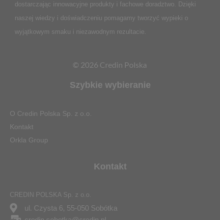
dostarczając innowacyjne produkty i fachowe doradztwo. Dzięki
naszej wiedzy i doświadczeniu pomagamy tworzyć wypieki o
wyjątkowym smaku i niezawodnym rezultacie.
© 2026 Credin Polska
Szybkie wybieranie
O Credin Polska Sp. z o.o.
Kontakt
Orkla Group
Kontakt
CREDIN POLSKA Sp. z o.o.
ul. Czysta 6, 55-050 Sobótka
credin.sobotka@credin.pl