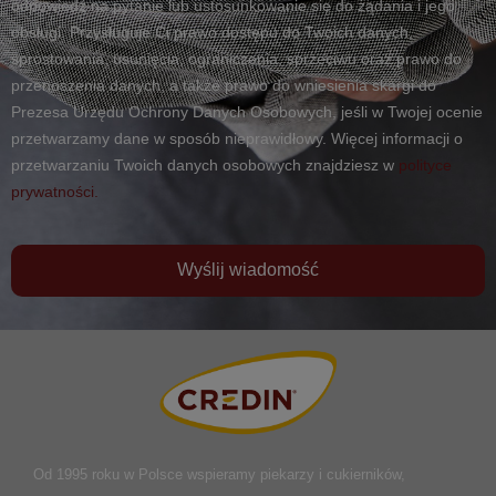
odpowiedź na pytanie lub ustosunkowanie się do żądania i jego
obsługi. Przysługuje Ci prawo dostępu do Twoich danych,
sprostowania, usunięcia, ograniczenia, sprzeciwu oraz prawo do
przenoszenia danych, a także prawo do wniesienia skargi do
Prezesa Urzędu Ochrony Danych Osobowych, jeśli w Twojej ocenie
przetwarzamy dane w sposób nieprawidłowy. Więcej informacji o
przetwarzaniu Twoich danych osobowych znajdziesz w
polityce
prywatności.
Wyślij wiadomość
Od 1995 roku w Polsce
wspieramy piekarzy i cukierników,