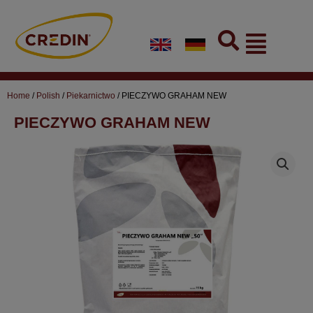
Skip
to
Flyout
content
Menu
Home
/
Polish
/
Piekarnictwo
/ PIECZYWO GRAHAM NEW
PIECZYWO GRAHAM NEW