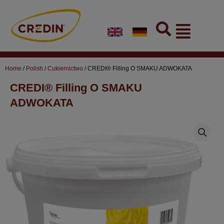
Skip
to
Flyout
content
Menu
Home
/
Polish
/
Cukiernictwo
/ CREDI® Filling O SMAKU ADWOKATA
CREDI® Filling O SMAKU
ADWOKATA