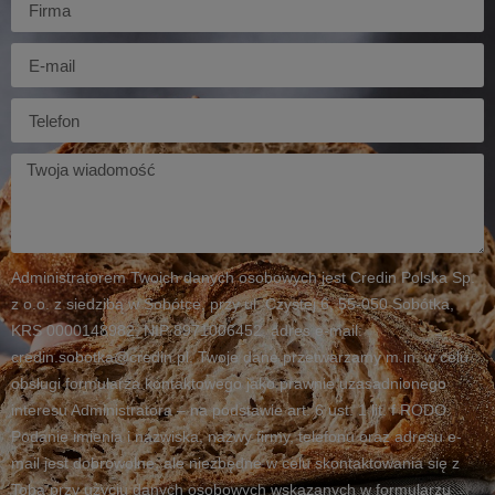
E-
mail
Telefon
Twoja
wiadomość
Administratorem Twoich danych osobowych jest Credin Polska Sp.
z o.o. z siedzibą w Sobótce, przy ul. Czystej 6, 55-050 Sobótka,
KRS 0000148982, NIP 8971006452, adres e-mail:
credin.sobotka@credin.pl. Twoje dane przetwarzamy m.in. w celu
obsługi formularza kontaktowego jako prawnie uzasadnionego
interesu Administratora – na podstawie art. 6 ust. 1 lit. f RODO.
Podanie imienia i nazwiska, nazwy firmy, telefonu oraz adresu e-
mail jest dobrowolne, ale niezbędne w celu skontaktowania się z
Tobą przy użyciu danych osobowych wskazanych w formularzu