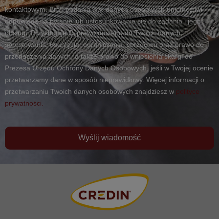
kontaktowym. Brak podania ww. danych osobowych uniemożliwi
odpowiedź na pytanie lub ustosunkowanie się do żądania i jego
obsługi. Przysługuje Ci prawo dostępu do Twoich danych,
sprostowania, usunięcia, ograniczenia, sprzeciwu oraz prawo do
przenoszenia danych, a także prawo do wniesienia skargi do
Prezesa Urzędu Ochrony Danych Osobowych, jeśli w Twojej ocenie
przetwarzamy dane w sposób nieprawidłowy. Więcej informacji o
przetwarzaniu Twoich danych osobowych znajdziesz w
polityce
prywatności.
Wyślij wiadomość