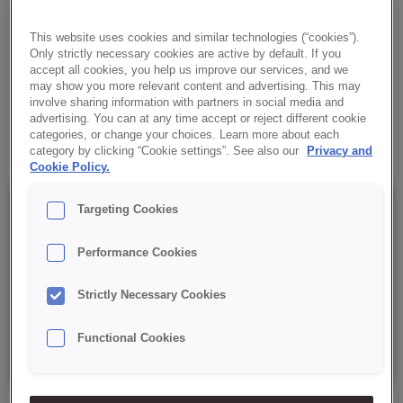
Kremowe nadzienie o smaku adwokata używane na zimno lub
do wypieku, termostabilne, do dekoracji lub wypełnień.
This website uses cookies and similar technologies (“cookies”).
Only strictly necessary cookies are active by default. If you
accept all cookies, you help us improve our services, and we
✔ Produkt gotowy do użycia
may show you more relevant content and advertising. This may
involve sharing information with partners in social media and
advertising. You can at any time accept or reject different cookie
✔ Intensywny smak
categories, or change your choices. Learn more about each
category by clicking “Cookie settings”. See also our
Privacy and
Cookie Policy.
Szczegóły
Targeting Cookies
Performance Cookies
Opakowanie: 12 kg netto. Plastikowe wiaderko z folią
Strictly Necessary Cookies
zabezpieczającą;
Functional Cookies
Data minimalnej trwałości: 6 miesięcy od daty produkcji.