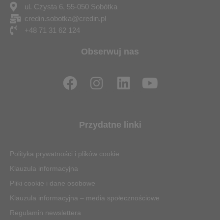
ul. Czysta 6, 55-050 Sobótka
credin.sobotka@credin.pl
+48 71 31 62 124
Obserwuj nas
F
I
L
Y
a
n
i
o
c
s
n
u
e
t
k
t
Przydatne linki
b
a
e
u
o
g
d
b
Polityka prywatności i plików cookie
o
r
i
e
Klauzula informacyjna
k
a
n
Pliki cookie i dane osobowe
m
Klauzula informacyjna – media społecznościowe
Regulamin newslettera