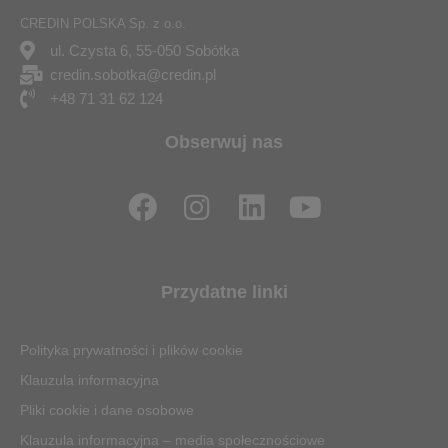
CREDIN POLSKA Sp. z o.o.
ul. Czysta 6, 55-050 Sobótka
credin.sobotka@credin.pl
+48 71 31 62 124
Obserwuj nas
F
I
L
Y
a
n
i
o
c
s
n
u
e
t
k
t
Przydatne linki
b
a
e
u
o
g
d
b
Polityka prywatności i plików cookie
o
r
i
e
Klauzula informacyjna
k
a
n
Pliki cookie i dane osobowe
m
Klauzula informacyjna – media społecznościowe