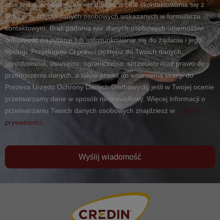
mail jest dobrowolne, ale niezbędne w celu skontaktowania się z
Tobą przy użyciu danych osobowych wskazanych w formularzu
kontaktowym. Brak podania ww. danych osobowych uniemożliwi
odpowiedź na pytanie lub ustosunkowanie się do żądania i jego
obsługi. Przysługuje Ci prawo dostępu do Twoich danych,
sprostowania, usunięcia, ograniczenia, sprzeciwu oraz prawo do
przenoszenia danych, a także prawo do wniesienia skargi do
Prezesa Urzędu Ochrony Danych Osobowych, jeśli w Twojej ocenie
przetwarzamy dane w sposób nieprawidłowy. Więcej informacji o
przetwarzaniu Twoich danych osobowych znajdziesz w
polityce
prywatności.
Wyślij wiadomość