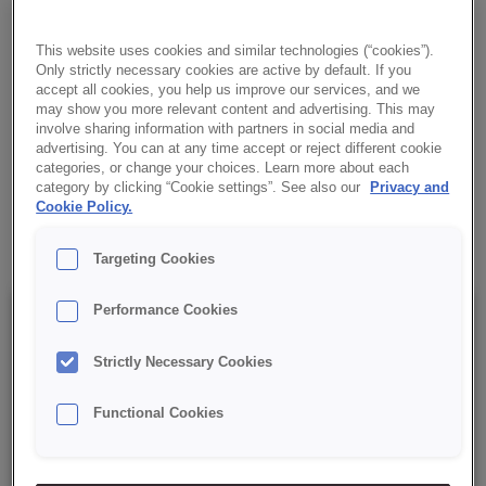
dekoracji ciast. Doskonale łączy się ze śmietaną, tłuszczami i
czekoladą. Sporządzany na zimno, jest łatwy w przygotowaniu,
This website uses cookies and similar technologies (“cookies”).
niezawodny i zawsze stabilny.
Only strictly necessary cookies are active by default. If you
accept all cookies, you help us improve our services, and we
may show you more relevant content and advertising. This may
✔ Do stosowania na zimno
involve sharing information with partners in social media and
advertising. You can at any time accept or reject different cookie
✔ Prosta receptura
categories, or change your choices. Learn more about each
category by clicking “Cookie settings”. See also our
Privacy and
Cookie Policy.
✔ RSPO MB
Targeting Cookies
Performance Cookies
Szczegóły
Strictly Necessary Cookies
Opakowanie : 15 kg netto worek;
Functional Cookies
Data minimalnej trwałości: 9 miesięcy od daty produkcji.