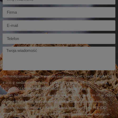
Firma
E-
mail
Telefon
Twoja
wiadomość
Administratorem Twoich danych osobowych jest Credin Polska Sp.
z o.o. z siedzibą w Sobótce, przy ul. Czystej 6, 55-050 Sobótka,
KRS 0000148982, NIP 8971006452, adres e-mail:
credin.sobotka@credin.pl. Twoje dane przetwarzamy m.in. w celu
obsługi formularza kontaktowego jako prawnie uzasadnionego
interesu Administratora – na podstawie art. 6 ust. 1 lit. f RODO.
Podanie imienia i nazwiska, nazwy firmy, telefonu oraz adresu e-