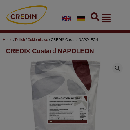
Skip
to
Flyout
content
Menu
Home
/
Polish
/
Cukiernictwo
/ CREDI® Custard NAPOLEON
CREDI® Custard NAPOLEON