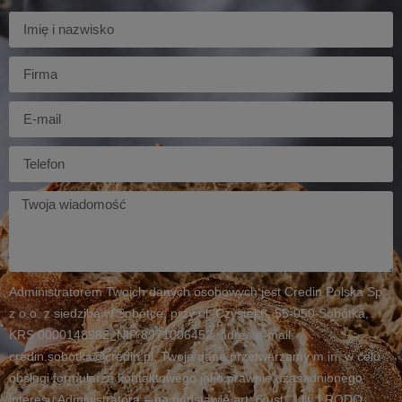
Imię
Firma
E-
mail
Telefon
Twoja
wiadomość
Administratorem Twoich danych osobowych jest Credin Polska Sp.
z o.o. z siedzibą w Sobótce, przy ul. Czystej 6, 55-050 Sobótka,
KRS 0000148982, NIP 8971006452, adres e-mail:
credin.sobotka@credin.pl. Twoje dane przetwarzamy m.in. w celu
obsługi formularza kontaktowego jako prawnie uzasadnionego
interesu Administratora – na podstawie art. 6 ust. 1 lit. f RODO.