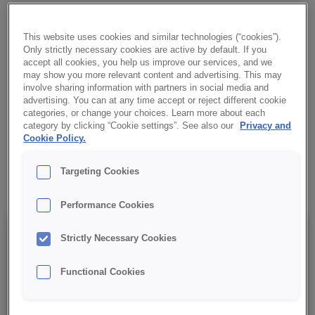
CREDI® Custard Napoleon Jogurtowy to jogurtowy krem
deserowy w proszku, idealny do wypełnień i dekoracji ciast.
This website uses cookies and similar technologies (“cookies”).
Sporządzany na zimno, naturalny biały kolor i gładka
Only strictly necessary cookies are active by default. If you
konsystencja.
accept all cookies, you help us improve our services, and we
may show you more relevant content and advertising. This may
involve sharing information with partners in social media and
✔ Do stosowania na zimno
advertising. You can at any time accept or reject different cookie
categories, or change your choices. Learn more about each
category by clicking “Cookie settings”. See also our
Privacy and
✔ Jogurtowy smak
Cookie Policy.
✔ RSPO MB
Targeting Cookies
Performance Cookies
Szczegóły
Strictly Necessary Cookies
Functional Cookies
Opakowanie : 15 kg netto worek;