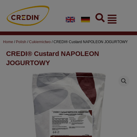
Skip
to
Flyout
content
Menu
Home
/
Polish
/
Cukiernictwo
/ CREDI® Custard NAPOLEON JOGURTOWY
CREDI® Custard NAPOLEON
JOGURTOWY