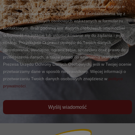
Podanie imienia i nazwiska, nazwy firmy, telefonu oraz adresu e-
mail jest dobrowolne, ale niezbędne w celu skontaktowania się z
Tobą przy użyciu danych osobowych wskazanych w formularzu
kontaktowym. Brak podania ww. danych osobowych uniemożliwi
odpowiedź na pytanie lub ustosunkowanie się do żądania i jego
obsługi. Przysługuje Ci prawo dostępu do Twoich danych,
sprostowania, usunięcia, ograniczenia, sprzeciwu oraz prawo do
przenoszenia danych, a także prawo do wniesienia skargi do
Prezesa Urzędu Ochrony Danych Osobowych, jeśli w Twojej ocenie
przetwarzamy dane w sposób nieprawidłowy. Więcej informacji o
przetwarzaniu Twoich danych osobowych znajdziesz w
polityce
prywatności.
Wyślij wiadomość