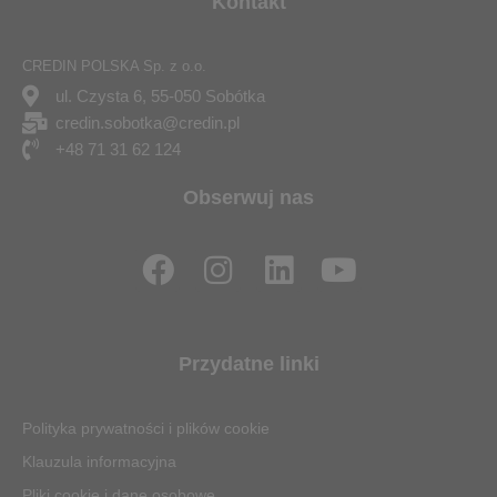
Kontakt
CREDIN POLSKA Sp. z o.o.
ul. Czysta 6, 55-050 Sobótka
credin.sobotka@credin.pl
+48 71 31 62 124
Obserwuj nas
F
I
L
Y
a
n
i
o
c
s
n
u
e
t
k
t
Przydatne linki
b
a
e
u
o
g
d
b
Polityka prywatności i plików cookie
o
r
i
e
Klauzula informacyjna
k
a
n
Pliki cookie i dane osobowe