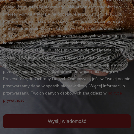
obsługi formularza kontaktowego jako prawnie uzasadnionego
interesu Administratora – na podstawie art. 6 ust. 1 lit. f RODO.
Podanie imienia i nazwiska, nazwy firmy, telefonu oraz adresu e-
mail jest dobrowolne, ale niezbędne w celu skontaktowania się z
Tobą przy użyciu danych osobowych wskazanych w formularzu
kontaktowym. Brak podania ww. danych osobowych uniemożliwi
odpowiedź na pytanie lub ustosunkowanie się do żądania i jego
obsługi. Przysługuje Ci prawo dostępu do Twoich danych,
sprostowania, usunięcia, ograniczenia, sprzeciwu oraz prawo do
przenoszenia danych, a także prawo do wniesienia skargi do
Prezesa Urzędu Ochrony Danych Osobowych, jeśli w Twojej ocenie
przetwarzamy dane w sposób nieprawidłowy. Więcej informacji o
przetwarzaniu Twoich danych osobowych znajdziesz w
polityce
prywatności.
Wyślij wiadomość