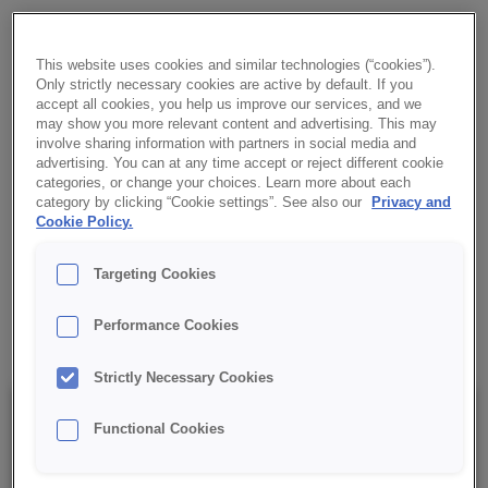
CREDI® Berliner Koncentrat Pączka 20% to mieszanka do
ciast drożdżowych i pączków. Zapewnia dużą objętość,
This website uses cookies and similar technologies (“cookies”).
puszystą strukturę i ładną białą obwódkę. Minimalizuje
Only strictly necessary cookies are active by default. If you
wchłanianie tłuszczu podczas smażenia.
accept all cookies, you help us improve our services, and we
may show you more relevant content and advertising. This may
involve sharing information with partners in social media and
✔ Duża objętość i puszysta struktura
advertising. You can at any time accept or reject different cookie
categories, or change your choices. Learn more about each
category by clicking “Cookie settings”. See also our
Privacy and
✔ Gładka powierzchnia i ładna biała obwódka
Cookie Policy.
✔ Minimalne wchłanianie tłuszczu
Targeting Cookies
✔ RSPO MB
Performance Cookies
Strictly Necessary Cookies
Szczegóły
Functional Cookies