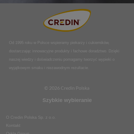
Od 1995 roku w Polsce
wspieramy piekarzy i cukierników,
dostarczając innowacyjne produkty i fachowe doradztwo. Dzięki
naszej wiedzy i doświadczeniu pomagamy tworzyć wypieki o
wyjątkowym smaku i niezawodnym rezultacie.
© 2026 Credin Polska
Szybkie wybieranie
O Credin Polska Sp. z o.o.
Kontakt
Orkla Group