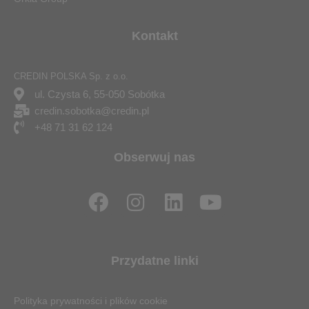
Kontakt
CREDIN POLSKA Sp. z o.o.
ul. Czysta 6, 55-050 Sobótka
credin.sobotka@credin.pl
+48 71 31 62 124
Obserwuj nas
F
I
L
Y
a
n
i
o
c
s
n
u
e
t
k
t
Przydatne linki
b
a
e
u
o
g
d
b
Polityka prywatności i plików cookie