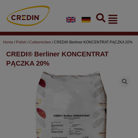
Skip
to
Flyout
content
Menu
Home
/
Polish
/
Cukiernictwo
/ CREDI® Berliner KONCENTRAT PĄCZKA 20%
CREDI® Berliner KONCENTRAT
PĄCZKA 20%