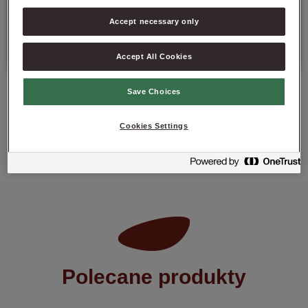
Opakowanie : 15 kg netto worek;
Accept necessary only
Data minimalnej trwałości: 6 miesięcy od daty produkcji.
Accept All Cookies
Save Choices
Cookies Settings
ZAPYTAJ O PRODUKT
Polecane produkty