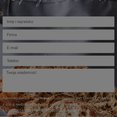
Imię
Firma
E-
mail
Telefon
Twoja
wiadomość
Administratorem Twoich danych osobowych jest Credin Polska Sp.
z o.o. z siedzibą w Sobótce, przy ul. Czystej 6, 55-050 Sobótka,
KRS 0000148982, NIP 8971006452, adres e-mail:
credin.sobotka@credin.pl. Twoje dane przetwarzamy m.in. w celu