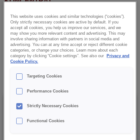
KONCENTRAT
CREDI® Wiener Pasco Koncentrat to mieszanka ciasta
This website uses cookies and similar technologies (“cookies”).
półfrancuskiego z najwyższej jakości surowców, zapewniająca
Only strictly necessary cookies are active by default. If you
doskonałe rezultaty przy pieczeniu.
accept all cookies, you help us improve our services, and we
may show you more relevant content and advertising. This may
involve sharing information with partners in social media and
✔ Prosta receptura
advertising. You can at any time accept or reject different cookie
categories, or change your choices. Learn more about each
category by clicking “Cookie settings”. See also our
Privacy and
✔ Wszechstronność
Cookie Policy.
✔ RSPO MB
Targeting Cookies
Performance Cookies
Szczegóły
Strictly Necessary Cookies
Functional Cookies
Opakowanie : 15 kg netto worek;