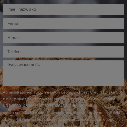
Imię
Firma
E-
mail
Telefon
Twoja
wiadomość
Administratorem Twoich danych osobowych jest Credin Polska Sp.
z o.o. z siedzibą w Sobótce, przy ul. Czystej 6, 55-050 Sobótka,
KRS 0000148982, NIP 8971006452, adres e-mail:
credin.sobotka@credin.pl. Twoje dane przetwarzamy m.in. w celu
obsługi formularza kontaktowego jako prawnie uzasadnionego
interesu Administratora – na podstawie art. 6 ust. 1 lit. f RODO.