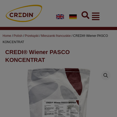
Skip
to
Flyout
content
Menu
Home
/
Polish
/
Przekąski
/
Mieszanki francuskie
/ CREDI® Wiener PASCO
KONCENTRAT
CREDI® Wiener PASCO
KONCENTRAT