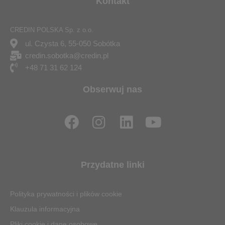
Kontakt
CREDIN POLSKA Sp. z o.o.
ul. Czysta 6, 55-050 Sobótka
credin.sobotka@credin.pl
+48 71 31 62 124
Obserwuj nas
F
I
L
Y
a
n
i
o
c
s
n
u
e
t
k
t
Przydatne linki
b
a
e
u
o
g
d
b
Polityka prywatności i plików cookie
o
r
i
e
Klauzula informacyjna
k
a
n
Pliki cookie i dane osobowe