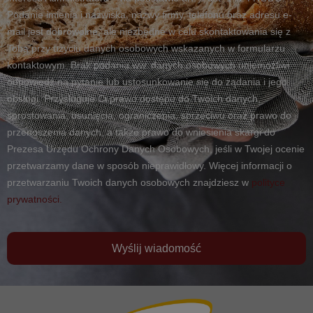
Podanie imienia i nazwiska, nazwy firmy, telefonu oraz adresu e-
mail jest dobrowolne, ale niezbędne w celu skontaktowania się z
Tobą przy użyciu danych osobowych wskazanych w formularzu
kontaktowym. Brak podania ww. danych osobowych uniemożliwi
odpowiedź na pytanie lub ustosunkowanie się do żądania i jego
obsługi. Przysługuje Ci prawo dostępu do Twoich danych,
sprostowania, usunięcia, ograniczenia, sprzeciwu oraz prawo do
przenoszenia danych, a także prawo do wniesienia skargi do
Prezesa Urzędu Ochrony Danych Osobowych, jeśli w Twojej ocenie
przetwarzamy dane w sposób nieprawidłowy. Więcej informacji o
przetwarzaniu Twoich danych osobowych znajdziesz w
polityce
prywatności.
Wyślij wiadomość