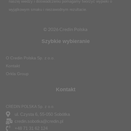
naszej wiedzy i doświadczeniu pomagamy tworzyć wypieki o
wyjątkowym smaku i niezawodnym rezultacie.
© 2026 Credin Polska
Szybkie wybieranie
O Credin Polska Sp. z o.o.
Kontakt
Orkla Group
Kontakt
CREDIN POLSKA Sp. z o.o.
ul. Czysta 6, 55-050 Sobótka
credin.sobotka@credin.pl
+48 71 31 62 124