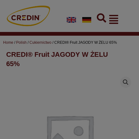
Skip
to
Flyout
content
Menu
Home
/
Polish
/
Cukiernictwo
/ CREDI® Fruit JAGODY W ŻELU 65%
CREDI® Fruit JAGODY W ŻELU
65%