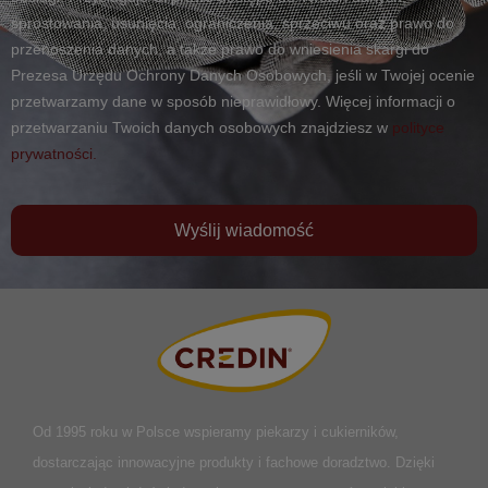
sprostowania, usunięcia, ograniczenia, sprzeciwu oraz prawo do
przenoszenia danych, a także prawo do wniesienia skargi do
Prezesa Urzędu Ochrony Danych Osobowych, jeśli w Twojej ocenie
przetwarzamy dane w sposób nieprawidłowy. Więcej informacji o
przetwarzaniu Twoich danych osobowych znajdziesz w
polityce
prywatności.
Wyślij wiadomość
Od 1995 roku w Polsce
wspieramy piekarzy i cukierników,
dostarczając innowacyjne produkty i fachowe doradztwo. Dzięki