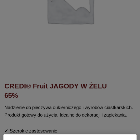
CREDI® Fruit JAGODY W ŻELU
65%
Nadzienie do pieczywa cukierniczego i wyrobów ciastkarskich.
Produkt gotowy do użycia. Idealne do dekoracji i zapiekania.
✔ Szerokie zastosowanie