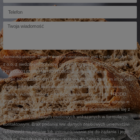
mail
Telefon
Twoja
wiadomość
Administratorem Twoich danych osobowych jest Credin Polska Sp.
z o.o. z siedzibą w Sobótce, przy ul. Czystej 6, 55-050 Sobótka,
KRS 0000148982, NIP 8971006452, adres e-mail:
credin.sobotka@credin.pl. Twoje dane przetwarzamy m.in. w celu
obsługi formularza kontaktowego jako prawnie uzasadnionego
interesu Administratora – na podstawie art. 6 ust. 1 lit. f RODO.
Podanie imienia i nazwiska, nazwy firmy, telefonu oraz adresu e-
mail jest dobrowolne, ale niezbędne w celu skontaktowania się z
Tobą przy użyciu danych osobowych wskazanych w formularzu
kontaktowym. Brak podania ww. danych osobowych uniemożliwi
odpowiedź na pytanie lub ustosunkowanie się do żądania i jego
obsługi. Przysługuje Ci prawo dostępu do Twoich danych,