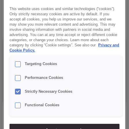
✔ Termostabilne przy zapiekaniu
This website uses cookies and similar technologies (“cookies”).
Only strictly necessary cookies are active by default. If you
accept all cookies, you help us improve our services, and we
✔ Dobrze się rozsmarowują
may show you more relevant content and advertising. This may
involve sharing information with partners in social media and
advertising. You can at any time accept or reject different cookie
categories, or change your choices. Learn more about each
category by clicking “Cookie settings”. See also our
Privacy and
Szczegóły
Cookie Policy.
Targeting Cookies
Opakowanie: 14 kg netto. Plastikowe wiaderko z folią
zabezpieczającą.
Performance Cookies
Data minimalnej trwałości: 240 dni od daty produkcji.
Strictly Necessary Cookies
Functional Cookies
ZAPYTAJ O PRODUKT