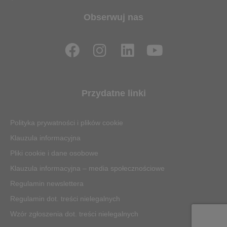
Obserwuj nas
F
I
L
Y
a
n
i
o
c
s
n
u
e
t
k
t
Przydatne linki
b
a
e
u
o
g
d
b
Polityka prywatności i plików cookie
o
r
i
e
Klauzula informacyjna
k
a
n
Pliki cookie i dane osobowe
m
Klauzula informacyjna – media społecznościowe
Regulamin newslettera
Regulamin dot. treści nielegalnych
Wzór zgłoszenia dot. treści nielegalnych