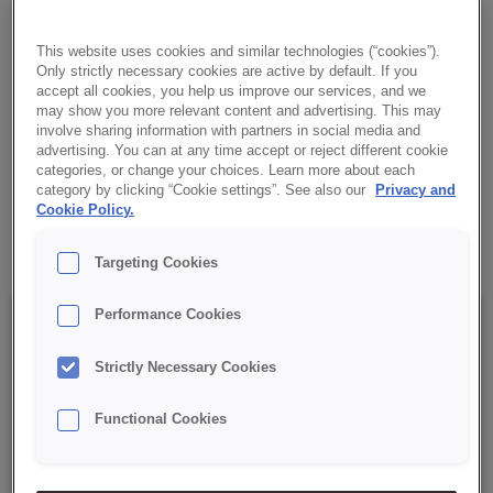
Idealna do dekoracji ciast, deserów i tortów, nadając im
elegancki, nowoczesny wygląd. Łatwa w użyciu, zapewnia
This website uses cookies and similar technologies (“cookies”).
gładką i błyszczącą powierzchnię.
Only strictly necessary cookies are active by default. If you
accept all cookies, you help us improve our services, and we
may show you more relevant content and advertising. This may
✔ Śnieżnobiały kolor
involve sharing information with partners in social media and
advertising. You can at any time accept or reject different cookie
✔ Idealna konsystencja
categories, or change your choices. Learn more about each
category by clicking “Cookie settings”. See also our
Privacy and
Cookie Policy.
✔ Duża wydajność produktu
Targeting Cookies
Performance Cookies
Szczegóły
Strictly Necessary Cookies
Opakowanie : 5 kg worek;
Functional Cookies
Data minimalnej trwałości: 12 miesięcy od daty produkcji.