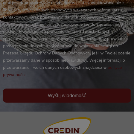
mail jest dobrowolne, ale niezbędne w celu skontaktowania się z
Tobą przy użyciu danych osobowych wskazanych w formularzu
kontaktowym. Brak podania ww. danych osobowych uniemożliwi
odpowiedź na pytanie lub ustosunkowanie się do żądania i jego
obsługi. Przysługuje Ci prawo dostępu do Twoich danych,
sprostowania, usunięcia, ograniczenia, sprzeciwu oraz prawo do
przenoszenia danych, a także prawo do wniesienia skargi do
Prezesa Urzędu Ochrony Danych Osobowych, jeśli w Twojej ocenie
przetwarzamy dane w sposób nieprawidłowy. Więcej informacji o
przetwarzaniu Twoich danych osobowych znajdziesz w
polityce
prywatności.
Wyślij wiadomość