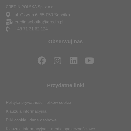
CREDIN POLSKA Sp. z o.o.
ul. Czysta 6, 55-050 Sobótka
credin.sobotka@credin.pl
+48 71 31 62 124
Obserwuj nas
F
I
L
Y
a
n
i
o
c
s
n
u
e
t
k
t
Przydatne linki
b
a
e
u
o
g
d
b
Polityka prywatności i plików cookie
o
r
i
e
Klauzula informacyjna
k
a
n
Pliki cookie i dane osobowe
m
Klauzula informacyjna – media społecznościowe