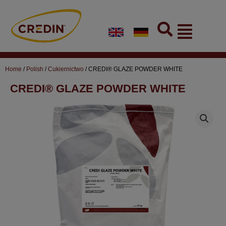
Skip
to
Flyout
content
Menu
Home
/
Polish
/
Cukiernictwo
/ CREDI® GLAZE POWDER WHITE
CREDI® GLAZE POWDER WHITE