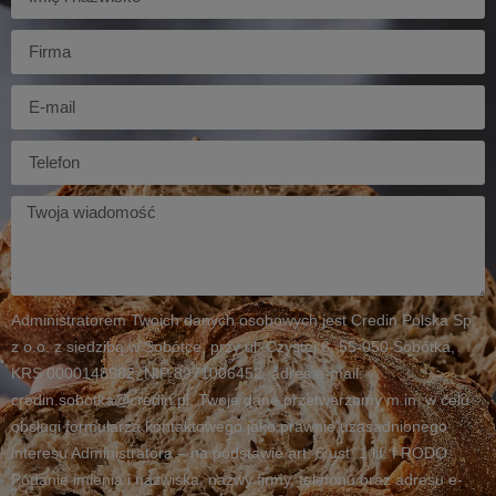
Firma
E-
mail
Telefon
Twoja
wiadomość
Administratorem Twoich danych osobowych jest Credin Polska Sp.
z o.o. z siedzibą w Sobótce, przy ul. Czystej 6, 55-050 Sobótka,
KRS 0000148982, NIP 8971006452, adres e-mail:
credin.sobotka@credin.pl. Twoje dane przetwarzamy m.in. w celu
obsługi formularza kontaktowego jako prawnie uzasadnionego
interesu Administratora – na podstawie art. 6 ust. 1 lit. f RODO.
Podanie imienia i nazwiska, nazwy firmy, telefonu oraz adresu e-