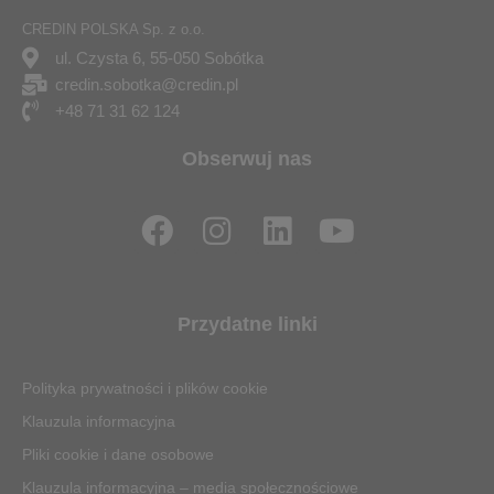
CREDIN POLSKA Sp. z o.o.
ul. Czysta 6, 55-050 Sobótka
credin.sobotka@credin.pl
+48 71 31 62 124
Obserwuj nas
F
I
L
Y
a
n
i
o
c
s
n
u
e
t
k
t
Przydatne linki
b
a
e
u
o
g
d
b
Polityka prywatności i plików cookie
o
r
i
e
Klauzula informacyjna
k
a
n
Pliki cookie i dane osobowe
m
Klauzula informacyjna – media społecznościowe