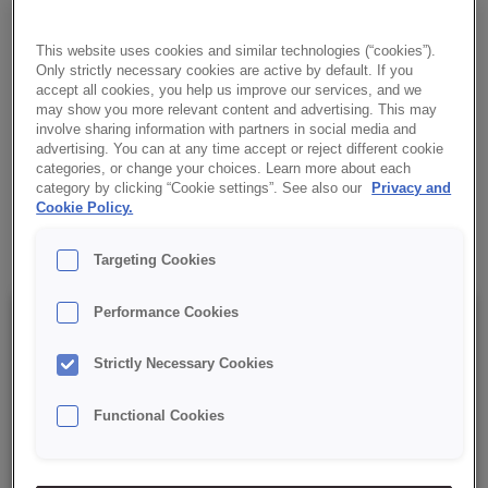
pęka, nawet przy długotrwałej obróbce.
This website uses cookies and similar technologies (“cookies”).
✔ Szybki w przygotowaniu
Only strictly necessary cookies are active by default. If you
accept all cookies, you help us improve our services, and we
may show you more relevant content and advertising. This may
✔ Aksamitna konsystencja
involve sharing information with partners in social media and
advertising. You can at any time accept or reject different cookie
✔ Nie pęka i nie żółknie
categories, or change your choices. Learn more about each
category by clicking “Cookie settings”. See also our
Privacy and
Cookie Policy.
✔ RSPO MB
Targeting Cookies
Performance Cookies
Szczegóły
Strictly Necessary Cookies
Opakowanie : 15 kg netto worek;
Functional Cookies
Data minimalnej trwałości: 12 miesięcy od daty produkcji.