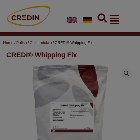
Skip
to
Flyout
content
Menu
Home
/
Polish
/
Cukiernictwo
/ CREDI® Whipping Fix
CREDI® Whipping Fix