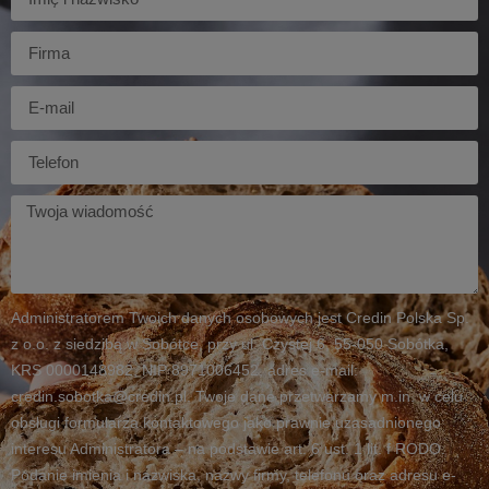
Firma
E-
mail
Telefon
Twoja
wiadomość
Administratorem Twoich danych osobowych jest Credin Polska Sp.
z o.o. z siedzibą w Sobótce, przy ul. Czystej 6, 55-050 Sobótka,
KRS 0000148982, NIP 8971006452, adres e-mail:
credin.sobotka@credin.pl. Twoje dane przetwarzamy m.in. w celu
obsługi formularza kontaktowego jako prawnie uzasadnionego
interesu Administratora – na podstawie art. 6 ust. 1 lit. f RODO.
Podanie imienia i nazwiska, nazwy firmy, telefonu oraz adresu e-