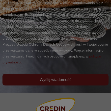
mail jest dobrowolne, ale niezbędne w celu skontaktowania się z
Tobą przy użyciu danych osobowych wskazanych w formularzu
kontaktowym. Brak podania ww. danych osobowych uniemożliwi
odpowiedź na pytanie lub ustosunkowanie się do żądania i jego
obsługi. Przysługuje Ci prawo dostępu do Twoich danych,
sprostowania, usunięcia, ograniczenia, sprzeciwu oraz prawo do
przenoszenia danych, a także prawo do wniesienia skargi do
Prezesa Urzędu Ochrony Danych Osobowych, jeśli w Twojej ocenie
przetwarzamy dane w sposób nieprawidłowy. Więcej informacji o
przetwarzaniu Twoich danych osobowych znajdziesz w
polityce
prywatności.
Wyślij wiadomość