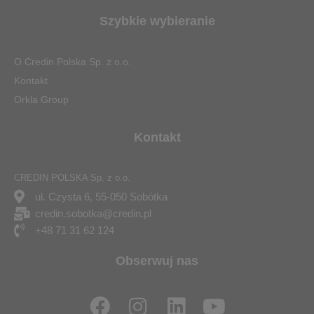
Szybkie wybieranie
O Credin Polska Sp. z o.o.
Kontakt
Orkla Group
Kontakt
CREDIN POLSKA Sp. z o.o.
ul. Czysta 6, 55-050 Sobótka
credin.sobotka@credin.pl
+48 71 31 62 124
Obserwuj nas
F
I
L
Y