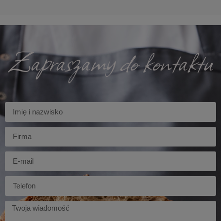
Zapraszamy do kontaktu
Imię
Firma
E-
mail
Telefon
Twoja
wiadomość