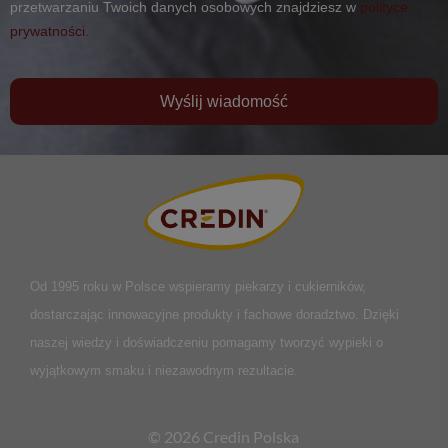
przetwarzaniu Twoich danych osobowych znajdziesz w
polityce
prywatności.
Wyślij wiadomość
Od 1995 roku w Polsce
wspieramy piekarzy i cukierników,
dostarczając innowacyjne produkty i fachowe doradztwo. Dzięki
naszej wiedzy i doświadczeniu pomagamy tworzyć wypieki o
wyjątkowym smaku i niezawodnym rezultacie.
© 2026 Credin Polska