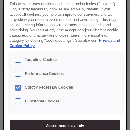
This website uses cookies and similar technologies (“cookies”).
Only strictly necessary cookies are active by default. If you
accept all cookies, you help us improve our services, and we
Szczegóły
may show you more relevant content and advertising. This may
involve sharing information with partners in social media and
advertising. You can at any time accept or reject different cookie
categories, or change your choices. Learn more about each
Opakowanie: 14 kg netto. Plastikowe wiaderko z folią
category by clicking “Cookie settings”. See also our
Privacy and
zabezpieczającą.
Cookie Policy.
Data minimalnej trwałości: 182 dni od daty produkcji.
Targeting Cookies
Performance Cookies
Strictly Necessary Cookies
ZAPYTAJ O PRODUKT
Functional Cookies
Accept necessary only