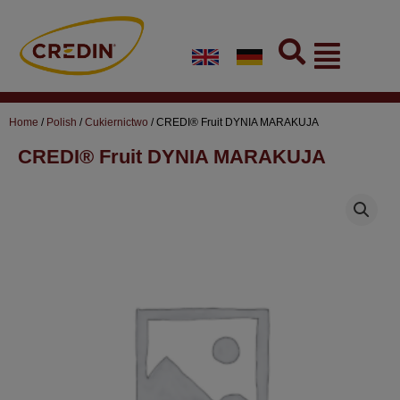
Skip
to
Flyout
content
Menu
Home
/
Polish
/
Cukiernictwo
/ CREDI® Fruit DYNIA MARAKUJA
CREDI® Fruit DYNIA MARAKUJA