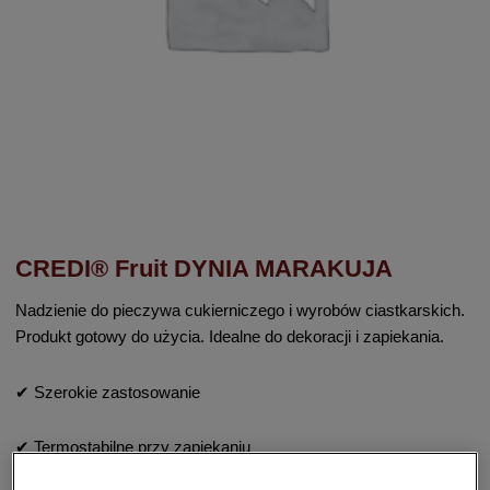
CREDI® Fruit DYNIA MARAKUJA
Nadzienie do pieczywa cukierniczego i wyrobów ciastkarskich.
Produkt gotowy do użycia. Idealne do dekoracji i zapiekania.
✔ Szerokie zastosowanie
✔ Termostabilne przy zapiekaniu