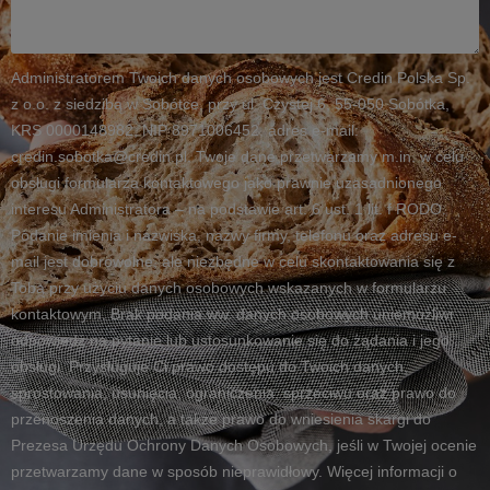
Administratorem Twoich danych osobowych jest Credin Polska Sp.
z o.o. z siedzibą w Sobótce, przy ul. Czystej 6, 55-050 Sobótka,
KRS 0000148982, NIP 8971006452, adres e-mail:
credin.sobotka@credin.pl. Twoje dane przetwarzamy m.in. w celu
obsługi formularza kontaktowego jako prawnie uzasadnionego
interesu Administratora – na podstawie art. 6 ust. 1 lit. f RODO.
Podanie imienia i nazwiska, nazwy firmy, telefonu oraz adresu e-
mail jest dobrowolne, ale niezbędne w celu skontaktowania się z
Tobą przy użyciu danych osobowych wskazanych w formularzu
kontaktowym. Brak podania ww. danych osobowych uniemożliwi
odpowiedź na pytanie lub ustosunkowanie się do żądania i jego
obsługi. Przysługuje Ci prawo dostępu do Twoich danych,
sprostowania, usunięcia, ograniczenia, sprzeciwu oraz prawo do
przenoszenia danych, a także prawo do wniesienia skargi do
Prezesa Urzędu Ochrony Danych Osobowych, jeśli w Twojej ocenie
przetwarzamy dane w sposób nieprawidłowy. Więcej informacji o