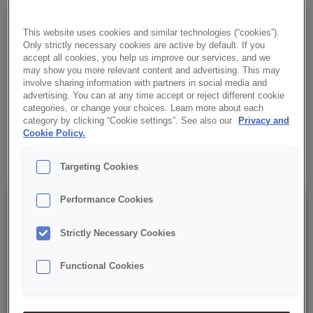
zapewniając czystą etykietę. Zwiększa objętość pieczywa,
nadaje skórce połysk i chrupkość oraz wydłuża trwałość
This website uses cookies and similar technologies (“cookies”).
pieczywa.
Only strictly necessary cookies are active by default. If you
accept all cookies, you help us improve our services, and we
may show you more relevant content and advertising. This may
✔ Naturalne wybarwienie
involve sharing information with partners in social media and
advertising. You can at any time accept or reject different cookie
✔ Zwiększa objętość pieczywa
categories, or change your choices. Learn more about each
category by clicking “Cookie settings”. See also our
Privacy and
Cookie Policy.
✔ Połysk i chrupkość skórki
Targeting Cookies
Performance Cookies
Szczegóły
Strictly Necessary Cookies
Opakowanie: 14kg netto, plastikowy kanister
Functional Cookies
Data minimalnej trwałości: 12 miesięcy od daty produkcji