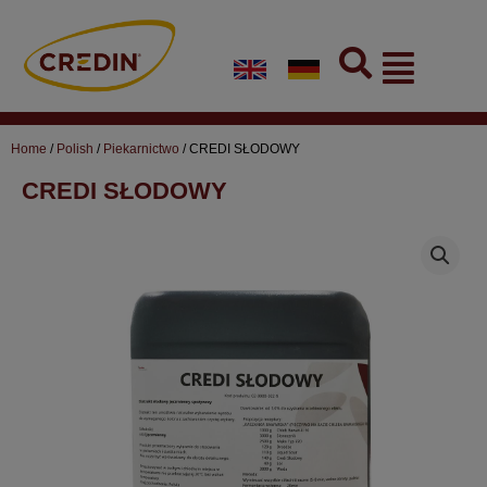
Skip
to
Flyout
content
Menu
Home
/
Polish
/
Piekarnictwo
/ CREDI SŁODOWY
CREDI SŁODOWY