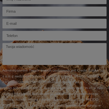
Firma
E-
mail
Telefon
Twoja
wiadomość
Administratorem Twoich danych osobowych jest Credin Polska Sp.
z o.o. z siedzibą w Sobótce, przy ul. Czystej 6, 55-050 Sobótka,
KRS 0000148982, NIP 8971006452, adres e-mail:
credin.sobotka@credin.pl. Twoje dane przetwarzamy m.in. w celu
obsługi formularza kontaktowego jako prawnie uzasadnionego
interesu Administratora – na podstawie art. 6 ust. 1 lit. f RODO.
Podanie imienia i nazwiska, nazwy firmy, telefonu oraz adresu e-