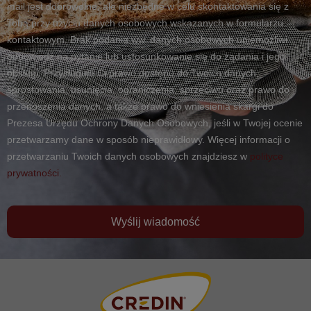
mail jest dobrowolne, ale niezbędne w celu skontaktowania się z
Tobą przy użyciu danych osobowych wskazanych w formularzu
kontaktowym. Brak podania ww. danych osobowych uniemożliwi
odpowiedź na pytanie lub ustosunkowanie się do żądania i jego
obsługi. Przysługuje Ci prawo dostępu do Twoich danych,
sprostowania, usunięcia, ograniczenia, sprzeciwu oraz prawo do
przenoszenia danych, a także prawo do wniesienia skargi do
Prezesa Urzędu Ochrony Danych Osobowych, jeśli w Twojej ocenie
przetwarzamy dane w sposób nieprawidłowy. Więcej informacji o
przetwarzaniu Twoich danych osobowych znajdziesz w
polityce
prywatności.
Wyślij wiadomość