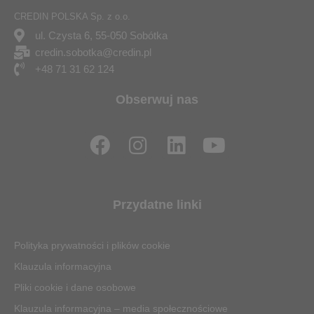
CREDIN POLSKA Sp. z o.o.
ul. Czysta 6, 55-050 Sobótka
credin.sobotka@credin.pl
+48 71 31 62 124
Obserwuj nas
F
I
L
Y
a
n
i
o
c
s
n
u
e
t
k
t
Przydatne linki
b
a
e
u
o
g
d
b
Polityka prywatności i plików cookie
o
r
i
e
Klauzula informacyjna
k
a
n
Pliki cookie i dane osobowe
m
Klauzula informacyjna – media społecznościowe