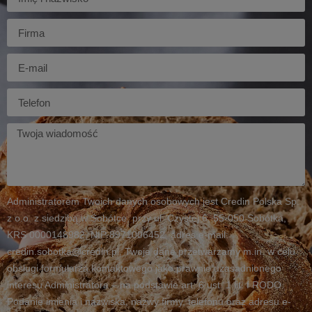
Firma
E-
mail
Telefon
Twoja
wiadomość
Administratorem Twoich danych osobowych jest Credin Polska Sp.
z o.o. z siedzibą w Sobótce, przy ul. Czystej 6, 55-050 Sobótka,
KRS 0000148982, NIP 8971006452, adres e-mail:
credin.sobotka@credin.pl. Twoje dane przetwarzamy m.in. w celu
obsługi formularza kontaktowego jako prawnie uzasadnionego
interesu Administratora – na podstawie art. 6 ust. 1 lit. f RODO.
Podanie imienia i nazwiska, nazwy firmy, telefonu oraz adresu e-