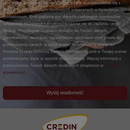
mail jest dobrowolne, ale niezbędne w celu skontaktowania się z
Tobą przy użyciu danych osobowych wskazanych w formularzu
kontaktowym. Brak podania ww. danych osobowych uniemożliwi
odpowiedź na pytanie lub ustosunkowanie się do żądania i jego
obsługi. Przysługuje Ci prawo dostępu do Twoich danych,
sprostowania, usunięcia, ograniczenia, sprzeciwu oraz prawo do
przenoszenia danych, a także prawo do wniesienia skargi do
Prezesa Urzędu Ochrony Danych Osobowych, jeśli w Twojej ocenie
przetwarzamy dane w sposób nieprawidłowy. Więcej informacji o
przetwarzaniu Twoich danych osobowych znajdziesz w
polityce
prywatności.
Wyślij wiadomość