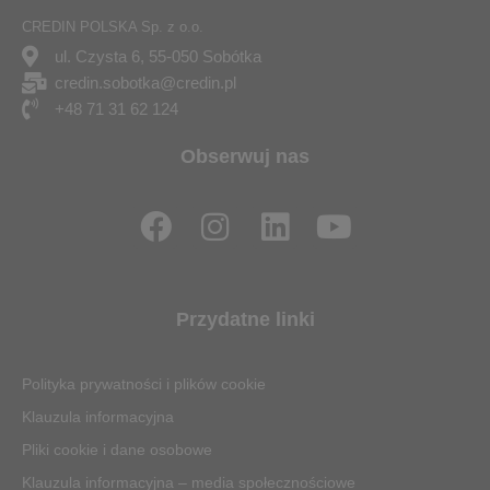
CREDIN POLSKA Sp. z o.o.
ul. Czysta 6, 55-050 Sobótka
credin.sobotka@credin.pl
+48 71 31 62 124
Obserwuj nas
F
I
L
Y
a
n
i
o
c
s
n
u
e
t
k
t
Przydatne linki
b
a
e
u
o
g
d
b
Polityka prywatności i plików cookie
o
r
i
e
Klauzula informacyjna
k
a
n
Pliki cookie i dane osobowe
m
Klauzula informacyjna – media społecznościowe