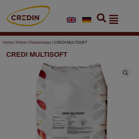
Skip
to
Flyout
content
Menu
Home
/
Polish
/
Piekarnictwo
/ CREDI MULTISOFT
CREDI MULTISOFT