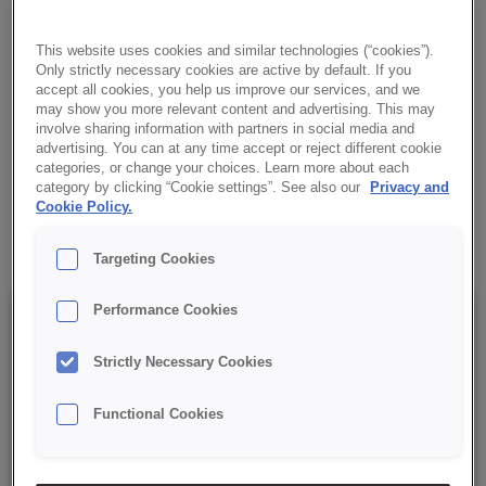
dogów. Zapewnia stałą jakość, lepszą stabilizację ciasta,
zwiększoną tolerancję na zmienną jakość mąki i poprawę
This website uses cookies and similar technologies (“cookies”).
wyglądu skórki.
Only strictly necessary cookies are active by default. If you
accept all cookies, you help us improve our services, and we
may show you more relevant content and advertising. This may
✔ Stała jakość działania – niezawodność przy niskiej dawce.
involve sharing information with partners in social media and
advertising. You can at any time accept or reject different cookie
✔ Lepsza stabilizacja ciasta podczas obróbki
categories, or change your choices. Learn more about each
category by clicking “Cookie settings”. See also our
Privacy and
Cookie Policy.
✔ Atrakcyjny wygląd pieczywa
Targeting Cookies
Performance Cookies
Szczegóły
Strictly Necessary Cookies
Opakowanie: 15 kg netto;
Functional Cookies
Data minimalnej trwałości: 15 miesięcy od daty produkcji.