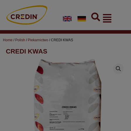
Skip
to
Flyout
content
Menu
Home
/
Polish
/
Piekarnictwo
/ CREDI KWAS
CREDI KWAS