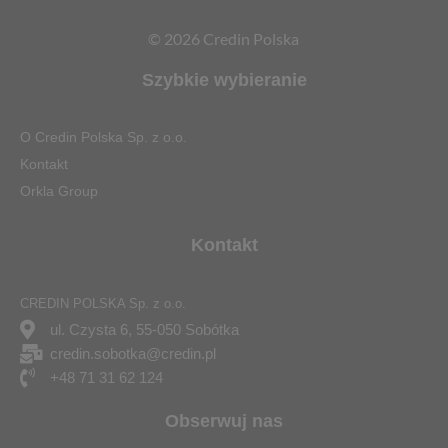
© 2026 Credin Polska
Szybkie wybieranie
O Credin Polska Sp. z o.o.
Kontakt
Orkla Group
Kontakt
CREDIN POLSKA Sp. z o.o.
ul. Czysta 6, 55-050 Sobótka
credin.sobotka@credin.pl
+48 71 31 62 124
Obserwuj nas