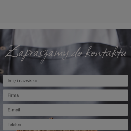
Zapraszamy do kontaktu
Imię
Firma
E-
mail
Telefon