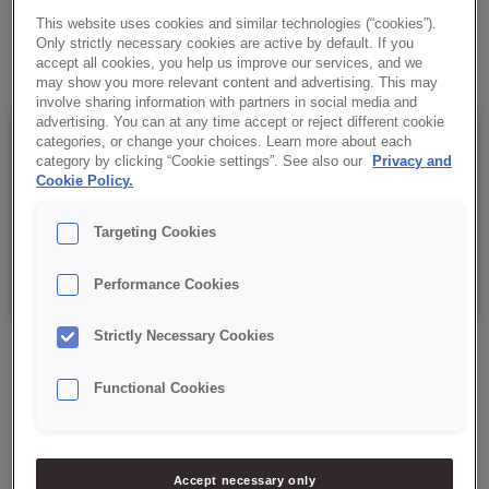
This website uses cookies and similar technologies (“cookies”).
✔ Łatwe dozowanie
Only strictly necessary cookies are active by default. If you
accept all cookies, you help us improve our services, and we
may show you more relevant content and advertising. This may
involve sharing information with partners in social media and
advertising. You can at any time accept or reject different cookie
Szczegóły
categories, or change your choices. Learn more about each
category by clicking “Cookie settings”. See also our
Privacy and
Cookie Policy.
Opakowanie: 15 kg netto;
Targeting Cookies
Data minimalnej trwałości: 12 miesięcy od daty produkcji.
Performance Cookies
Strictly Necessary Cookies
Functional Cookies
ZAPYTAJ O PRODUKT
Accept necessary only