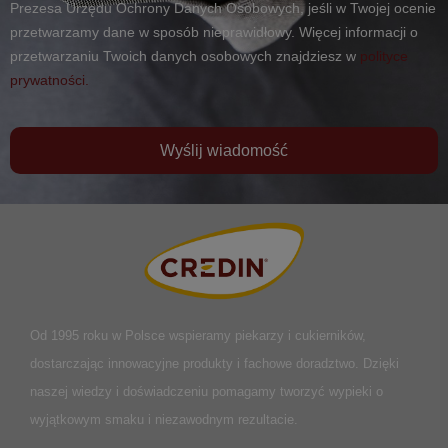
Prezesa Urzędu Ochrony Danych Osobowych, jeśli w Twojej ocenie
przetwarzamy dane w sposób nieprawidłowy. Więcej informacji o
przetwarzaniu Twoich danych osobowych znajdziesz w
polityce
prywatności.
Wyślij wiadomość
Od 1995 roku w Polsce
wspieramy piekarzy i cukierników,
dostarczając innowacyjne produkty i fachowe doradztwo. Dzięki
naszej wiedzy i doświadczeniu pomagamy tworzyć wypieki o
wyjątkowym smaku i niezawodnym rezultacie.