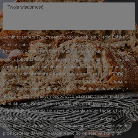
Twoja
wiadomość
Administratorem Twoich danych osobowych jest Credin Polska Sp.
z o.o. z siedzibą w Sobótce, przy ul. Czystej 6, 55-050 Sobótka,
KRS 0000148982, NIP 8971006452, adres e-mail:
credin.sobotka@credin.pl. Twoje dane przetwarzamy m.in. w celu
obsługi formularza kontaktowego jako prawnie uzasadnionego
interesu Administratora – na podstawie art. 6 ust. 1 lit. f RODO.
Podanie imienia i nazwiska, nazwy firmy, telefonu oraz adresu e-
mail jest dobrowolne, ale niezbędne w celu skontaktowania się z
Tobą przy użyciu danych osobowych wskazanych w formularzu
kontaktowym. Brak podania ww. danych osobowych uniemożliwi
odpowiedź na pytanie lub ustosunkowanie się do żądania i jego
obsługi. Przysługuje Ci prawo dostępu do Twoich danych,
sprostowania, usunięcia, ograniczenia, sprzeciwu oraz prawo do
przenoszenia danych, a także prawo do wniesienia skargi do