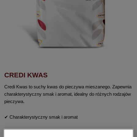
CREDI KWAS
Credi Kwas to suchy kwas do pieczywa mieszanego. Zapewnia
charakterystyczny smak i aromat, idealny do różnych rodzajów
pieczywa.
✔ Charakterystyczny smak i aromat
✔ Wszechstronność