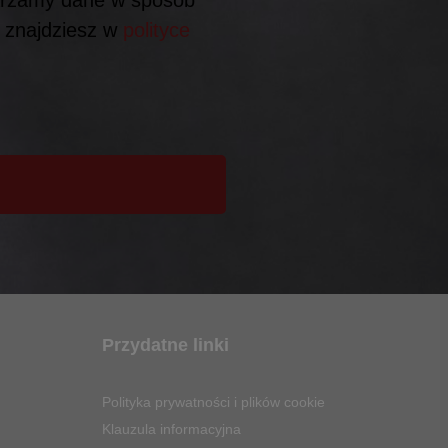
h znajdziesz w
polityce
Przydatne linki
Polityka prywatności i plików cookie
Klauzula informacyjna