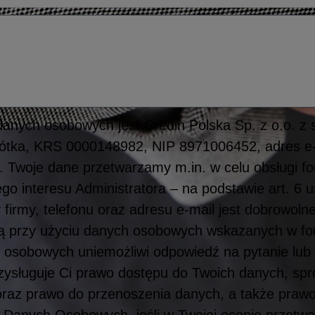
anych osobowych jest Credin Polska Sp. z o.o. z 
obótka, KRS 0000148982, NIP 8971006452, adres e-
. Twoje dane przetwarzamy m.in. w celu obsługi f
o interesu Administratora – na podstawie art. 6 u
 firmy, telefonu oraz adresu e-mail jest dobrowoln
bą przy użyciu danych osobowych wskazanych w f
 osobowych uniemożliwi odpowiedź na pytanie lub
Przysługuje Ci prawo dostępu do Twoich danych, spr
oraz prawo do przenoszenia danych, a także prawo
Danych Osobowych, jeśli w Twojej ocenie przetw