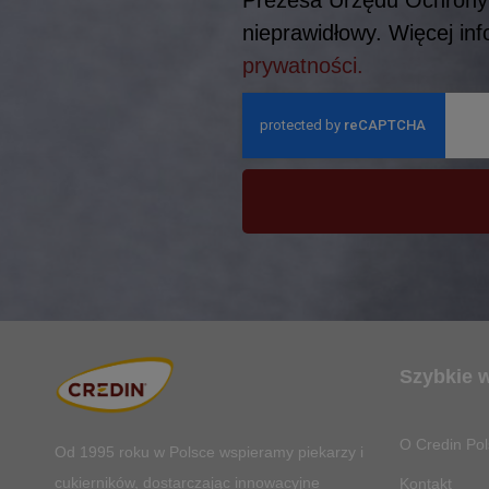
nieprawidłowy. Więcej in
prywatności.
Szybkie 
O Credin Pol
Od 1995 roku w Polsce
wspieramy piekarzy i
cukierników, dostarczając innowacyjne
Kontakt