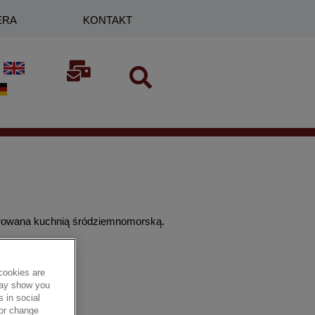
ERA
KONTAKT
irowana kuchnią śródziemnomorską.
cookies are
 may show you
 in social
 or change