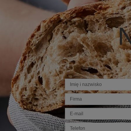
N
Imię
Firma
E-
mail
Telefon