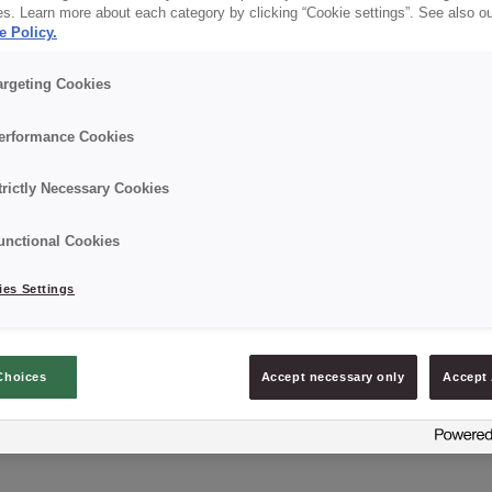
es. Learn more about each category by clicking “Cookie settings”. See also o
e Policy.
argeting Cookies
Szczegóły
erformance Cookies
Opakowanie: 15 kg netto;
trictly Necessary Cookies
Data minimalnej trwałości: 9-12 miesięcy od daty pr
unctional Cookies
es Settings
ZAPYTAJ O PRODUKT
Choices
Accept necessary only
Accept 