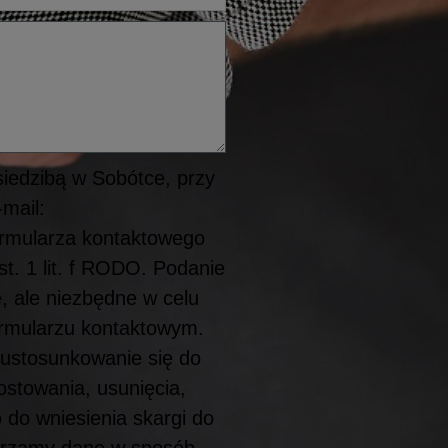
siedzibą w Sobótce, przy
mail:
ormularza kontaktowego
st. 1 lit. f RODO. Podanie
e, ale niezbędne w celu
ormularzu kontaktowym.
 ustosunkowanie się do
ostowania, usunięcia,
 do wniesienia skargi do
arzamy dane w sposób