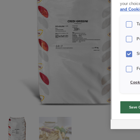
your choic
and Cooki
T
P
S
F
Cooki
Save 