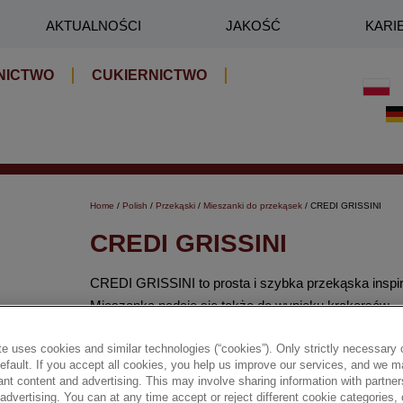
AKTUALNOŚCI
JAKOŚĆ
KARI
NICTWO
CUKIERNICTWO
Home
/
Polish
/
Przekąski
/
Mieszanki do przekąsek
/ CREDI GRISSINI
CREDI GRISSINI
CREDI GRISSINI to prosta i szybka przekąska insp
Mieszanka nadaje się także do wypieku krakersów.
e uses cookies and similar technologies (“cookies”). Only strictly necessary 
✔ Krótki czas przygotowania
default. If you accept all cookies, you help us improve our services, and we
nt content and advertising. This may involve sharing information with partners
✔ Wszechstronność
dvertising. You can at any time accept or reject different cookie categories,