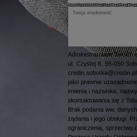
Twoja
wiadomość
Administratorem Twoich d
ul. Czystej 6, 55-050 S
credin.sobotka@credin.pl
jako prawnie uzasadnioneg
imienia i nazwiska, nazwy
skontaktowania się z To
Brak podania ww. danych
żądania i jego obsługi. 
ograniczenia, sprzeciwu 
Prezesa Urzędu Ochrony 