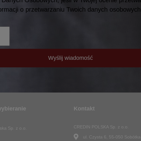
formacji o przetwarzaniu Twoich danych osobowyc
Wyślij wiadomość
wybieranie
Kontakt
CREDIN POLSKA Sp. z o.o.
ska Sp. z o.o.
ul. Czysta 6, 55-050 Sobótka