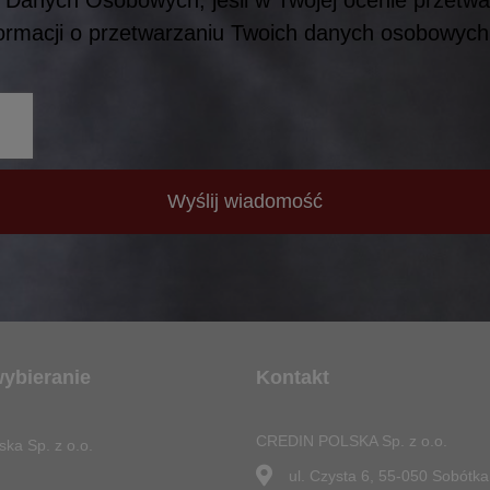
formacji o przetwarzaniu Twoich danych osobowyc
Wyślij wiadomość
wybieranie
Kontakt
CREDIN POLSKA Sp. z o.o.
ska Sp. z o.o.
ul. Czysta 6, 55-050 Sobótka