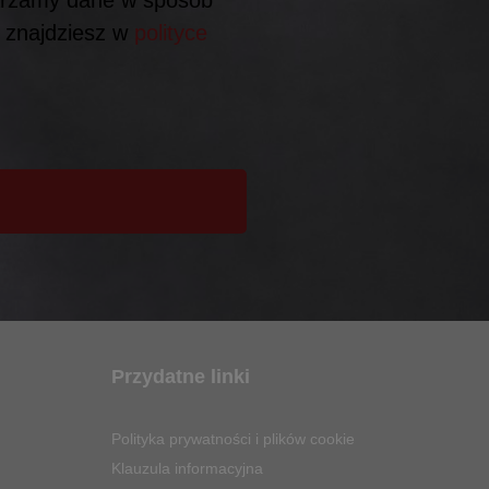
h znajdziesz w
polityce
Przydatne linki
Polityka prywatności i plików cookie
Klauzula informacyjna