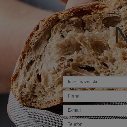
N
Imię
Firma
E-
mail
Telefon