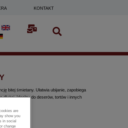
ERA
KONTAKT
Y
cję bitej śmietany. Ułatwia ubijanie, zapobiega
 dłużej. Idealny do deserów, tortów i innych
cookies are
 may show you
 in social
 or change