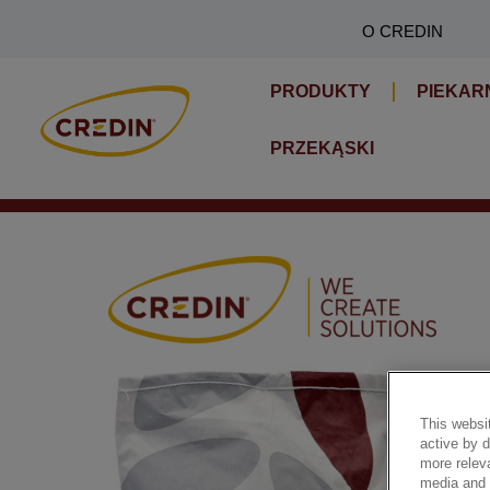
Skip
O CREDIN
to
content
PRODUKTY
PIEKAR
PRZEKĄSKI
This websit
active by 
more releva
media and a