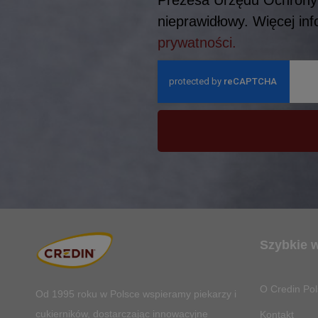
nieprawidłowy. Więcej in
prywatności.
Szybkie 
O Credin Pol
Od 1995 roku w Polsce
wspieramy piekarzy i
cukierników, dostarczając innowacyjne
Kontakt