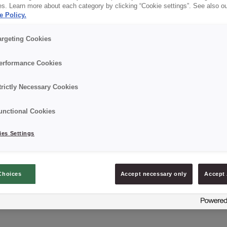
es. Learn more about each category by clicking “Cookie settings”. See also o
✔ Do ciast deserowych i monoporcji
e Policy.
argeting Cookies
Szczegóły
erformance Cookies
Opakowanie : 10 kg worek;
trictly Necessary Cookies
Data minimalnej trwałości: 12 miesięcy od daty prod
unctional Cookies
es Settings
Choices
Accept necessary only
Accept 
ZAPYTAJ O PRODUKT