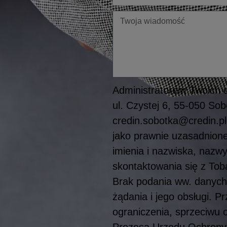
Twoja
wiadomość
Administratorem Twoich d
ul. Czystej 6, 55-050 S
credin.sobotka@credin.pl
jako prawnie uzasadnioneg
imienia i nazwiska, nazwy
skontaktowania się z To
Brak podania ww. danych
żądania i jego obsługi. 
ograniczenia, sprzeciwu 
Prezesa Urzędu Ochrony 