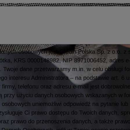
anych osobowych jest Credin Polska Sp. z o.o. z 
obótka, KRS 0000148982, NIP 8971006452, adres e-
. Twoje dane przetwarzamy m.in. w celu obsługi f
o interesu Administratora – na podstawie art. 6 u
 firmy, telefonu oraz adresu e-mail jest dobrowoln
bą przy użyciu danych osobowych wskazanych w f
 osobowych uniemożliwi odpowiedź na pytanie lub
Przysługuje Ci prawo dostępu do Twoich danych, spr
oraz prawo do przenoszenia danych, a także prawo
Danych Osobowych, jeśli w Twojej ocenie przetw