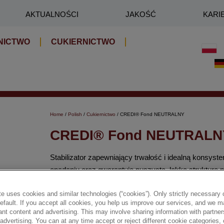
AKTUALNOŚCI
JAKOŚĆ
KARI
NICTWO
CUKIERNICTWO
Home
/
Polish
/
Cukiernictwo
/ CREDI® Fond NEUTRALNY
CREDI® Fond NEUTRALN
Stabilizator zapewniający trwałość i idealną konsysten
opadaniu oraz gwarantuje puszystą, lekką strukturę na
wypieków wymagających stabilnej dekoracji.
e uses cookies and similar technologies (“cookies”). Only strictly necessary 
default. If you accept all cookies, you help us improve our services, and we
✔ Doskonale stabilizuje śmietanę
nt content and advertising. This may involve sharing information with partners
dvertising. You can at any time accept or reject different cookie categories,