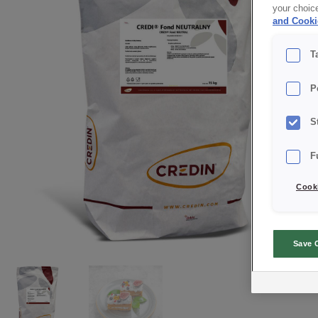
your choic
and Cooki
T
P
S
F
Cooki
Save 