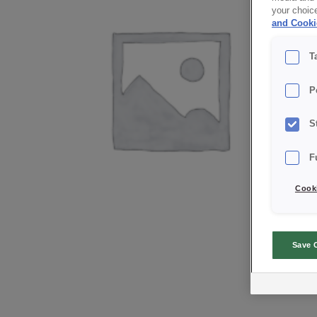
your choic
and Cooki
T
P
S
F
Cooki
Save 