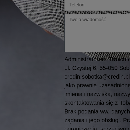
Telefon
Twoja
wiadomość
Administratorem Twoich d
ul. Czystej 6, 55-050 S
credin.sobotka@credin.pl
jako prawnie uzasadnioneg
imienia i nazwiska, nazwy
skontaktowania się z To
Brak podania ww. danych
żądania i jego obsługi. 
ograniczenia, sprzeciwu 