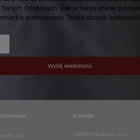
Danych Osobowych, jeśli w Twojej ocenie przetw
formacji o przetwarzaniu Twoich danych osobowyc
Wyślij wiadomość
wybieranie
Kontakt
CREDIN POLSKA Sp. z o.o.
ska Sp. z o.o.