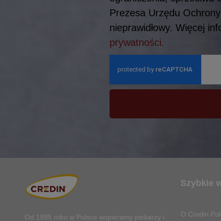
Prezesa Urzędu Ochrony 
nieprawidłowy. Więcej in
prywatności.
Szybkie 
O Credin Pol
Od 1995 roku w Polsce
wspieramy piekarzy i