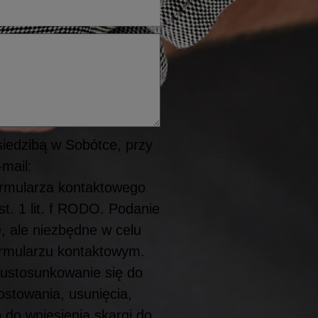
siedzibą w Sobótce, przy
mail:
ormularza kontaktowego
st. 1 lit. f RODO. Podanie
e, ale niezbędne w celu
ormularzu kontaktowym.
 ustosunkowanie się do
ostowania, usunięcia,
 do wniesienia skargi do