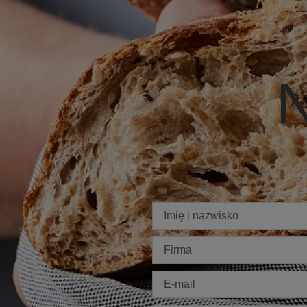
N
Imię
Firma
E-
mail