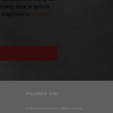
arzamy dane w sposób
h znajdziesz w
polityce
Przydatne linki
Polityka prywatności i plików cookie