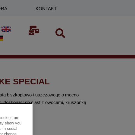
ERA
KONTAKT
KE SPECIAL
sta biszkoptowo-tłuszczowego o mocno
, doskonały do ciast z owocami, kruszonką
cookies are
 may show you
 in social
 or change