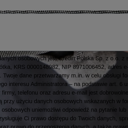
anych osobowych jest Credin Polska Sp. z o.o. z 
obótka, KRS 0000148982, NIP 8971006452, adres e-
. Twoje dane przetwarzamy m.in. w celu obsługi f
o interesu Administratora – na podstawie art. 6 u
 firmy, telefonu oraz adresu e-mail jest dobrowoln
bą przy użyciu danych osobowych wskazanych w f
 osobowych uniemożliwi odpowiedź na pytanie lub
Przysługuje Ci prawo dostępu do Twoich danych, spr
oraz prawo do przenoszenia danych, a także prawo