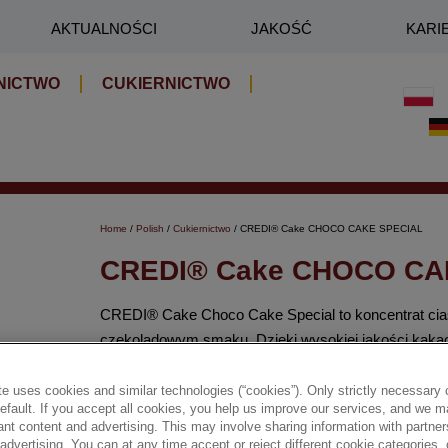
AKTUALNOŚCI
JAKOŚĆ
KARI
NICTWO
CUKIERNICTWO
Home
/
Polish
/
Cukiernictwo
/ CREDI® Cake CHOCO CAKE SPECIAL
CREDI® Cake CHOCO CA
CREDI® Cake Choco Cake Special to koncentrat cia
czekoladowym smaku. Dzięki wysokiej jakości kakao
lub kremem.
e uses cookies and similar technologies (“cookies”). Only strictly necessary 
default. If you accept all cookies, you help us improve our services, and we
✔ Intensywny czekoladowy smak
nt content and advertising. This may involve sharing information with partners
dvertising. You can at any time accept or reject different cookie categories,