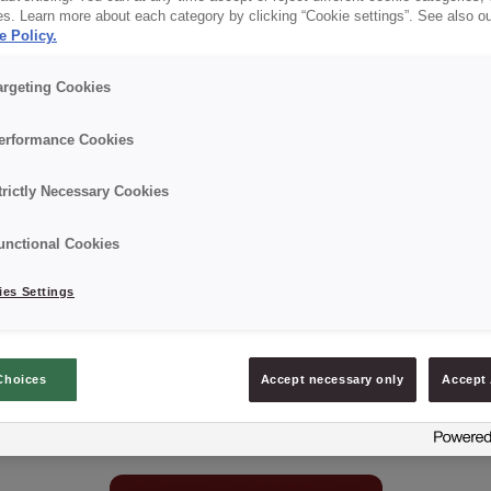
es. Learn more about each category by clicking “Cookie settings”. See also o
✔ Wszechstronność
e Policy.
✔ Szybki i prosty w użyciu
argeting Cookies
✔ RSPO MB
erformance Cookies
trictly Necessary Cookies
Szczegóły
unctional Cookies
Opakowanie : 15 kg netto worek;
es Settings
Data minimalnej trwałości: 12 miesięcy od daty prod
Choices
Accept necessary only
Accept 