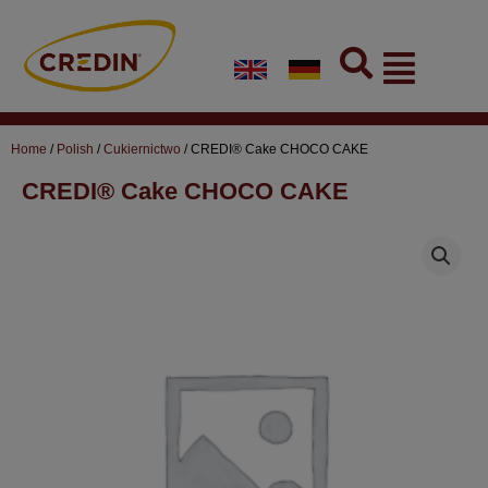
Skip
to
Flyout
content
Menu
Home
/
Polish
/
Cukiernictwo
/ CREDI® Cake CHOCO CAKE
CREDI® Cake CHOCO CAKE