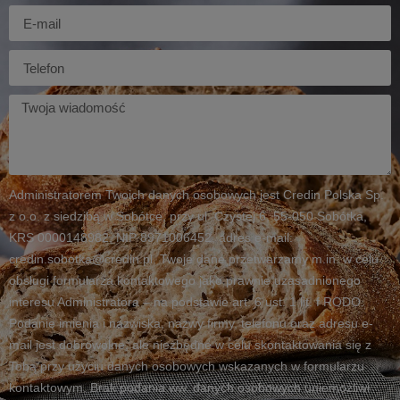
E-
mail
Telefon
Twoja
wiadomość
Administratorem Twoich danych osobowych jest Credin Polska Sp.
z o.o. z siedzibą w Sobótce, przy ul. Czystej 6, 55-050 Sobótka,
KRS 0000148982, NIP 8971006452, adres e-mail:
credin.sobotka@credin.pl. Twoje dane przetwarzamy m.in. w celu
obsługi formularza kontaktowego jako prawnie uzasadnionego
interesu Administratora – na podstawie art. 6 ust. 1 lit. f RODO.
Podanie imienia i nazwiska, nazwy firmy, telefonu oraz adresu e-
mail jest dobrowolne, ale niezbędne w celu skontaktowania się z
Tobą przy użyciu danych osobowych wskazanych w formularzu
kontaktowym. Brak podania ww. danych osobowych uniemożliwi