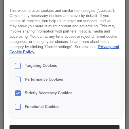
✔ Wszechstronność
This website uses cookies and similar technologies (“cookies”).
Only strictly necessary cookies are active by default. If you
accept all cookies, you help us improve our services, and we
✔ Wilgotne ciasto
may show you more relevant content and advertising. This may
involve sharing information with partners in social media and
advertising. You can at any time accept or reject different cookie
✔ RSPO MB
categories, or change your choices. Learn more about each
category by clicking “Cookie settings”. See also our
Privacy and
Cookie Policy.
Szczegóły
Targeting Cookies
Performance Cookies
Opakowanie : 15 kg netto worek;
Strictly Necessary Cookies
Data minimalnej trwałości: 9 miesięcy od daty produkcji.
Functional Cookies