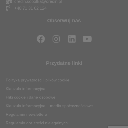
credin.sobotka@credin.pl
+48 71 31 62 124
Obserwuj nas
F
I
L
Y
a
n
i
o
c
s
n
u
e
t
k
t
Przydatne linki
b
a
e
u
o
g
d
b
Polityka prywatności i plików cookie
o
r
i
e
Klauzula informacyjna
k
a
n
Pliki cookie i dane osobowe
m
Klauzula informacyjna – media społecznościowe
Regulamin newslettera
Regulamin dot. treści nielegalnych