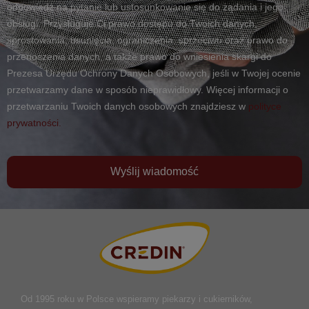
odpowiedź na pytanie lub ustosunkowanie się do żądania i jego
obsługi. Przysługuje Ci prawo dostępu do Twoich danych,
sprostowania, usunięcia, ograniczenia, sprzeciwu oraz prawo do
przenoszenia danych, a także prawo do wniesienia skargi do
Prezesa Urzędu Ochrony Danych Osobowych, jeśli w Twojej ocenie
przetwarzamy dane w sposób nieprawidłowy. Więcej informacji o
przetwarzaniu Twoich danych osobowych znajdziesz w
polityce
prywatności.
Wyślij wiadomość
Od 1995 roku w Polsce
wspieramy piekarzy i cukierników,