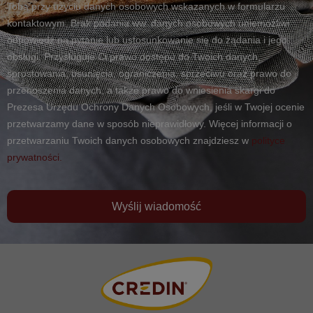
Tobą przy użyciu danych osobowych wskazanych w formularzu
kontaktowym. Brak podania ww. danych osobowych uniemożliwi
odpowiedź na pytanie lub ustosunkowanie się do żądania i jego
obsługi. Przysługuje Ci prawo dostępu do Twoich danych,
sprostowania, usunięcia, ograniczenia, sprzeciwu oraz prawo do
przenoszenia danych, a także prawo do wniesienia skargi do
Prezesa Urzędu Ochrony Danych Osobowych, jeśli w Twojej ocenie
przetwarzamy dane w sposób nieprawidłowy. Więcej informacji o
przetwarzaniu Twoich danych osobowych znajdziesz w
polityce
prywatności.
Wyślij wiadomość