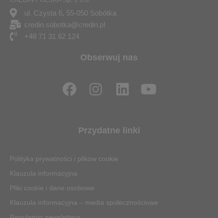
ul. Czysta 6, 55-050 Sobótka
credin.sobotka@credin.pl
+48 71 31 62 124
Obserwuj nas
F
I
L
Y
a
n
i
o
c
s
n
u
e
t
k
t
Przydatne linki
b
a
e
u
o
g
d
b
Polityka prywatności i plików cookie
o
r
i
e
Klauzula informacyjna
k
a
n
Pliki cookie i dane osobowe
m
Klauzula informacyjna – media społecznościowe
Regulamin newslettera