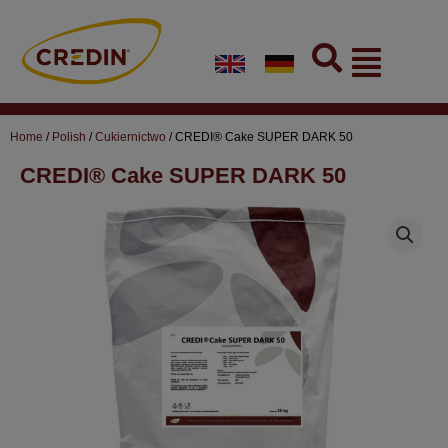
Skip
to
Flyout
content
Menu
Home
/
Polish
/
Cukiernictwo
/ CREDI® Cake SUPER DARK 50
CREDI® Cake SUPER DARK 50