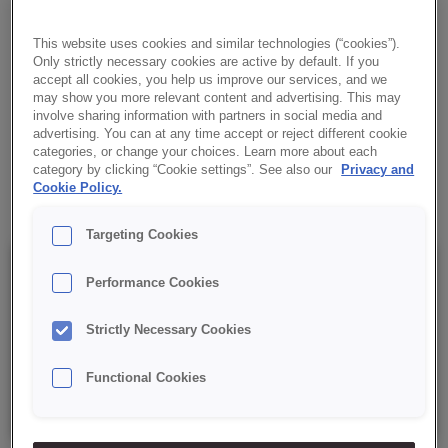
porowatym miękiszu. Dłuższa świeżość i wilgotność gotowego
wyrobu pozwala na zastosowanie w różnych aplikacjach.
This website uses cookies and similar technologies (“cookies”).
Only strictly necessary cookies are active by default. If you
✔ Gładka, zwarta konsystencja
accept all cookies, you help us improve our services, and we
may show you more relevant content and advertising. This may
involve sharing information with partners in social media and
✔ Łatwy i szybki w wykonaniu
advertising. You can at any time accept or reject different cookie
categories, or change your choices. Learn more about each
category by clicking “Cookie settings”. See also our
Privacy and
✔ RSPO MB
Cookie Policy.
Targeting Cookies
Szczegóły
Performance Cookies
Strictly Necessary Cookies
Opakowanie : 15 kg netto worek;
Functional Cookies
Data minimalnej trwałości: 12 miesięcy od daty produkcji.