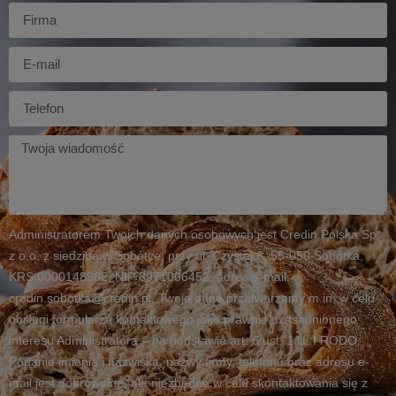
Firma
E-
mail
Telefon
Twoja
wiadomość
Administratorem Twoich danych osobowych jest Credin Polska Sp.
z o.o. z siedzibą w Sobótce, przy ul. Czystej 6, 55-050 Sobótka,
KRS 0000148982, NIP 8971006452, adres e-mail:
credin.sobotka@credin.pl. Twoje dane przetwarzamy m.in. w celu
obsługi formularza kontaktowego jako prawnie uzasadnionego
interesu Administratora – na podstawie art. 6 ust. 1 lit. f RODO.
Podanie imienia i nazwiska, nazwy firmy, telefonu oraz adresu e-
mail jest dobrowolne, ale niezbędne w celu skontaktowania się z