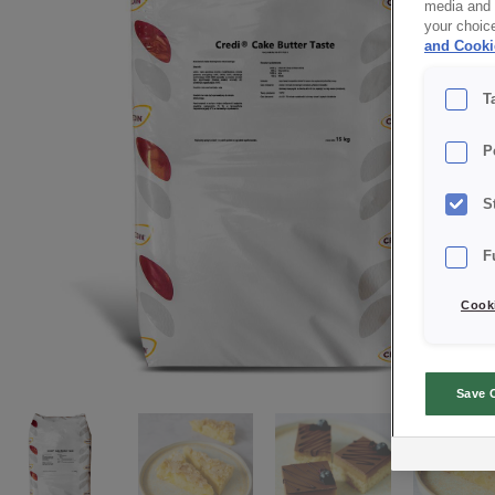
media and a
your choic
and Cooki
T
P
S
F
Cooki
Save 