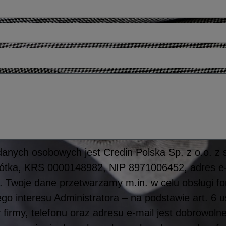
anych osobowych jest Credin Polska Sp. z o.o. z 
obótka, KRS 0000148982, NIP 8971006452, adres e-
. Twoje dane przetwarzamy m.in. w celu obsługi f
o interesu Administratora – na podstawie art. 6 u
 firmy, telefonu oraz adresu e-mail jest dobrowoln