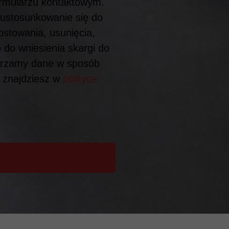
ormularzu kontaktowym.
 ustosunkowanie się do
ostowania, usunięcia,
 do wniesienia skargi do
arzamy dane w sposób
h znajdziesz w
polityce