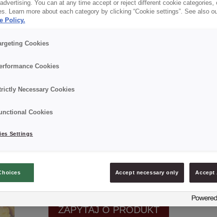
dvertising. You can at any time accept or reject different cookie categories,
es. Learn more about each category by clicking “Cookie settings”. See also o
e Policy.
✔ Ucierana konsystencja
argeting Cookies
✔ RSPO MB
erformance Cookies
trictly Necessary Cookies
Szczegóły
unctional Cookies
Opakowanie : 15 kg netto worek;
es Settings
Data minimalnej trwałości: 12 miesięcy od daty prod
Choices
Accept necessary only
Accept 
ZAPYTAJ O PRODUKT