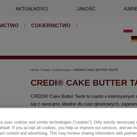
AKTUALNOŚCI
JAKOŚĆ
KARI
NICTWO
CUKIERNICTWO
Home
/
Polish
/
Cukiernictwo
/ CREDI® CAKE BUTTER TASTE
CREDI® CAKE BUTTER T
CREDI® Cake Butter Taste to ciasto o intensywnym
się z owocami. Idealne do ciast deserowych, zapewni
✔ Intensywny maślany smak
e uses cookies and similar technologies (“cookies”). Only strictly necessary 
default. If you accept all cookies, you help us improve our services, and we
nt content and advertising. This may involve sharing information with partners
✔ Wszechstronność