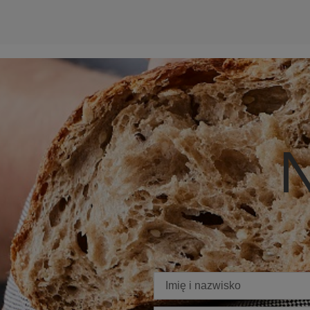
N
Imię