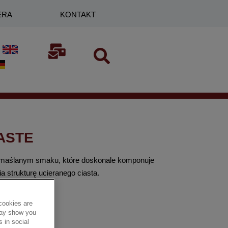
ERA
KONTAKT
ASTE
 maślanym smaku, które doskonale komponuje
a strukturę ucieranego ciasta.
cookies are
 may show you
 in social