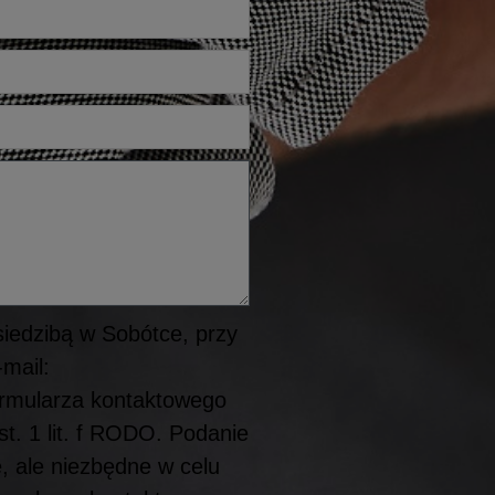
siedzibą w Sobótce, przy
mail:
ormularza kontaktowego
st. 1 lit. f RODO. Podanie
e, ale niezbędne w celu