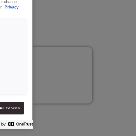
 or change
ur
Privacy
ukcji.
All Cookies