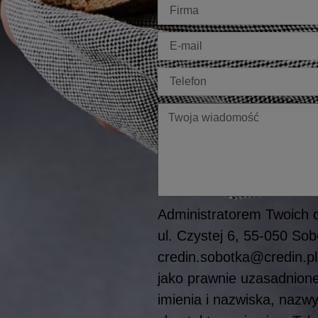
Firma
E-
mail
Telefon
Twoja
wiadomość
Administratorem Twoich d
ul. Czystej 6, 55-050 S
credin.sobotka@credin.pl
jako prawnie uzasadnioneg
imienia i nazwiska, nazwy