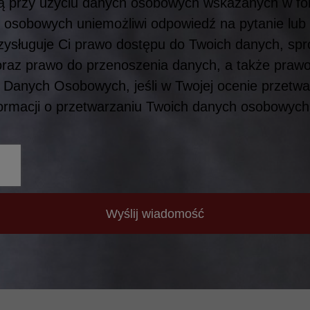
bą przy użyciu danych osobowych wskazanych w f
 osobowych uniemożliwi odpowiedź na pytanie lub
Przysługuje Ci prawo dostępu do Twoich danych, spr
oraz prawo do przenoszenia danych, a także prawo
Danych Osobowych, jeśli w Twojej ocenie przetw
formacji o przetwarzaniu Twoich danych osobowyc
Wyślij wiadomość