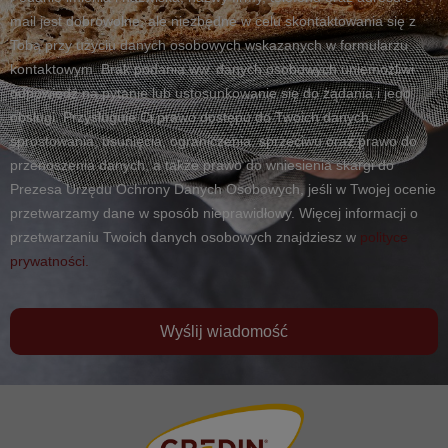
mail jest dobrowolne, ale niezbędne w celu skontaktowania się z
Tobą przy użyciu danych osobowych wskazanych w formularzu
kontaktowym. Brak podania ww. danych osobowych uniemożliwi
odpowiedź na pytanie lub ustosunkowanie się do żądania i jego
obsługi. Przysługuje Ci prawo dostępu do Twoich danych,
sprostowania, usunięcia, ograniczenia, sprzeciwu oraz prawo do
przenoszenia danych, a także prawo do wniesienia skargi do
Prezesa Urzędu Ochrony Danych Osobowych, jeśli w Twojej ocenie
przetwarzamy dane w sposób nieprawidłowy. Więcej informacji o
przetwarzaniu Twoich danych osobowych znajdziesz w
polityce
prywatności.
Wyślij wiadomość