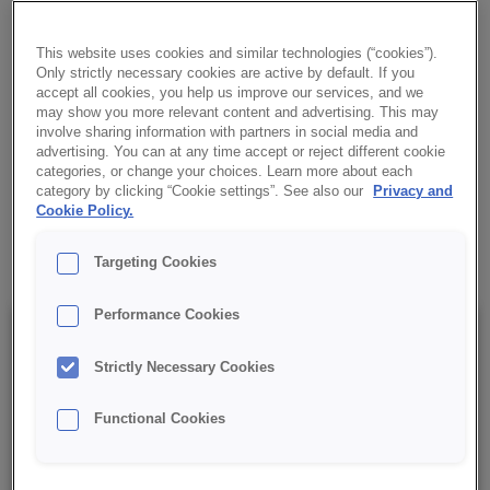
CREDI® Sponge BISZKOPT CZEKOLADOWY to koncentrat
ciasta biszkoptowego o smaku czekoladowym. Doskonale
This website uses cookies and similar technologies (“cookies”).
nadaje się do przygotowania blatów i rolad.
Only strictly necessary cookies are active by default. If you
accept all cookies, you help us improve our services, and we
may show you more relevant content and advertising. This may
✔ Łatwa w użyciu
involve sharing information with partners in social media and
advertising. You can at any time accept or reject different cookie
categories, or change your choices. Learn more about each
✔ Kakaowy smak
category by clicking “Cookie settings”. See also our
Privacy and
Cookie Policy.
✔ RSPO MB
Targeting Cookies
Performance Cookies
Szczegóły
Strictly Necessary Cookies
Opakowanie : 15 kg netto worek;
Functional Cookies
Data minimalnej trwałości: 9 miesięcy od daty produkcji.