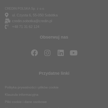
CREDIN POLSKA Sp. z o.o.
ul. Czysta 6, 55-050 Sobótka
credin.sobotka@credin.pl
+48 71 31 62 124
Obserwuj nas
F
I
L
Y
a
n
i
o
c
s
n
u
e
t
k
t
Przydatne linki
b
a
e
u
o
g
d
b
Polityka prywatności i plików cookie
o
r
i
e
Klauzula informacyjna
k
a
n
Pliki cookie i dane osobowe
m