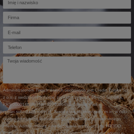
Firma
E-
mail
Telefon
Twoja
wiadomość
Administratorem Twoich danych osobowych jest Credin Polska Sp.
z o.o. z siedzibą w Sobótce, przy ul. Czystej 6, 55-050 Sobótka,
KRS 0000148982, NIP 8971006452, adres e-mail:
credin.sobotka@credin.pl. Twoje dane przetwarzamy m.in. w celu
obsługi formularza kontaktowego jako prawnie uzasadnionego
interesu Administratora – na podstawie art. 6 ust. 1 lit. f RODO.
Podanie imienia i nazwiska, nazwy firmy, telefonu oraz adresu e-