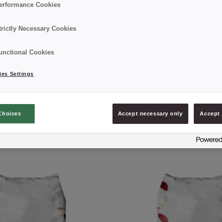
erformance Cookies
trictly Necessary Cookies
unctional Cookies
es Settings
illing O SMAKU
CREDI® Filling TON
Choices
Accept necessary only
Accept 
FLAVOUR