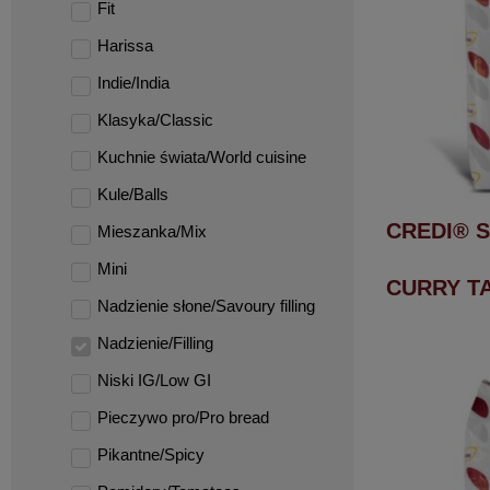
Fit
Harissa
Indie/India
Klasyka/Classic
Kuchnie świata/World cuisine
Kule/Balls
CREDI® S
Mieszanka/Mix
Mini
CURRY T
Nadzienie słone/Savoury filling
Nadzienie/Filling
Niski IG/Low GI
Pieczywo pro/Pro bread
Pikantne/Spicy