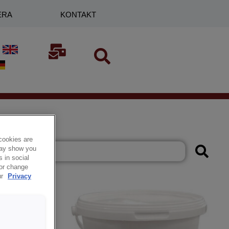
ERA
KONTAKT
cookies are
 may show you
 in social
 or change
ur
Privacy