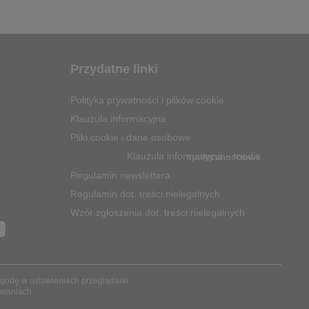
Przydatne linki
Polityka prywatności i plików cookie
Klauzula informacyjna
Pliki cookie i dane osobowe
Klauzula informacyjna – media społecznościowe
Regulamin newslettera
Regulamin dot. treści nielegalnych
Wzór zgłoszenia dot. treści nielegalnych
Y
o
u
 zgodę w ustawieniach przeglądarki.
sowaniach.