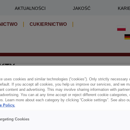
AKTUALNOŚCI
JAKOŚĆ
KARI
NICTWO
CUKIERNICTWO
KTY
e uses cookies and similar technologies (“cookies”). Only strictly necessary 
default. If you accept all cookies, you help us improve our services, and we
nt content and advertising. This may involve sharing information with partners
dvertising. You can at any time accept or reject different cookie categories,
es. Learn more about each category by clicking “Cookie settings”. See also o
e Policy.
argeting Cookies