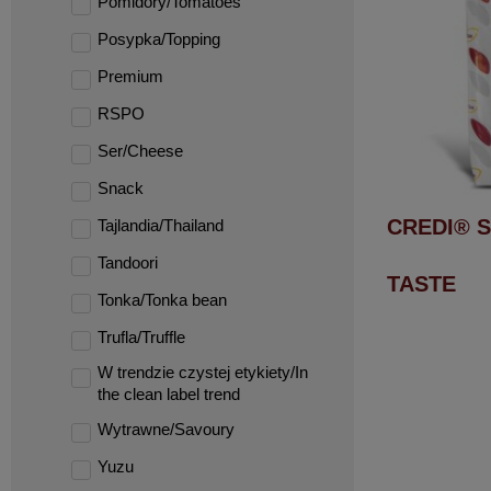
Pomidory/Tomatoes
Posypka/Topping
Premium
RSPO
Ser/Cheese
Snack
CREDI® S
Tajlandia/Thailand
Tandoori
TASTE
Tonka/Tonka bean
Trufla/Truffle
W trendzie czystej etykiety/In
the clean label trend
Wytrawne/Savoury
Yuzu