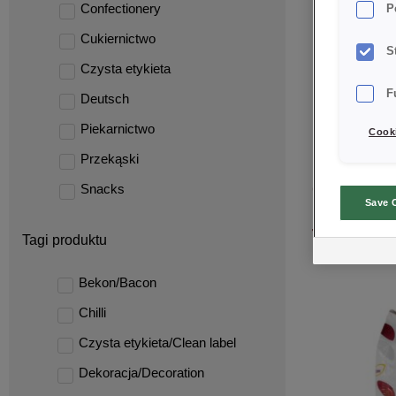
Confectionery
P
Cukiernictwo
S
Czysta etykieta
F
Deutsch
Piekarnictwo
Cooki
Przekąski
CREDI® F
Snacks
Save 
TONKI
Tagi produktu
Bekon/Bacon
Chilli
Czysta etykieta/Clean label
Dekoracja/Decoration