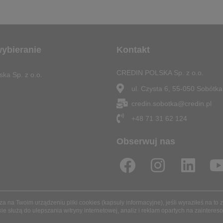
wybieranie
Kontakt
CREDIN POLSKA Sp. z o.o.
ska Sp. z o.o.
ul. Czysta 6, 55-050 Sobótka
credin.sobotka@credin.pl
+48 71 31 62 124
Obserwuj nas
F
I
L
a
n
i
c
s
n
 na Twoim urządzeniu pliki cookies (kapsuły informacyjne), jeśli wyraziłeś na to
e
t
k
t
kie służą do ulepszania witryny internetowej, analiz i reklam opartych na zaintere