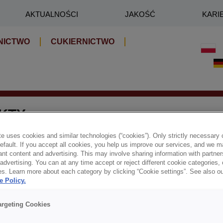
AKTUALNOŚCI
JAKOŚĆ
KARI
NICTWO
CUKIERNICTWO
KTY
e uses cookies and similar technologies (“cookies”). Only strictly necessary 
default. If you accept all cookies, you help us improve our services, and we
nt content and advertising. This may involve sharing information with partners
dvertising. You can at any time accept or reject different cookie categories,
es. Learn more about each category by clicking “Cookie settings”. See also o
e Policy.
argeting Cookies