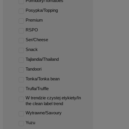
Pomidory/Tomatoes
Posypka/Topping
Premium
RSPO
Ser/Cheese
Snack
Tajlandia/Thailand
Tandoori
Tonka/Tonka bean
Trufla/Truffle
W trendzie czystej etykiety/In
the clean label trend
Wytrawne/Savoury
Yuzu