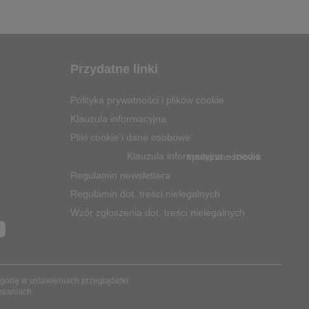
Przydatne linki
Polityka prywatności i plików cookie
Klauzula informacyjna
Pliki cookie i dane osobowe
Klauzula informacyjna – media społecznościowe
Regulamin newslettera
Regulamin dot. treści nielegalnych
Wzór zgłoszenia dot. treści nielegalnych
Y
o
u
 zgodę w ustawieniach przeglądarki.
sowaniach.