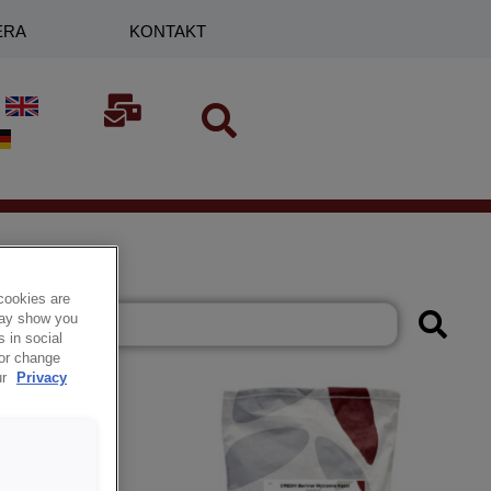
ERA
KONTAKT
cookies are
 may show you
 in social
 or change
ur
Privacy