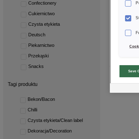
Confectionery
P
Cukiernictwo
S
Czysta etykieta
F
Deutsch
Piekarnictwo
Cooki
Przekąski
CREDI® B
Snacks
Save 
BITES
Tagi produktu
Bekon/Bacon
Chilli
Czysta etykieta/Clean label
Dekoracja/Decoration