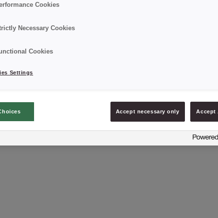
erformance Cookies
trictly Necessary Cookies
unctional Cookies
es Settings
erliner SAVOURY
CREDI® Berliner SA
Choices
Accept necessary only
Accept 
BITES