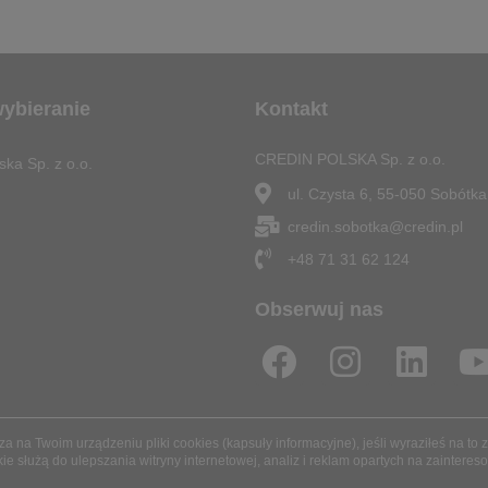
wybieranie
Kontakt
CREDIN POLSKA Sp. z o.o.
ska Sp. z o.o.
ul. Czysta 6, 55-050 Sobótka
credin.sobotka@credin.pl
+48 71 31 62 124
Obserwuj nas
F
I
L
a
n
i
c
s
n
 na Twoim urządzeniu pliki cookies (kapsuły informacyjne), jeśli wyraziłeś na to
e
t
k
t
kie służą do ulepszania witryny internetowej, analiz i reklam opartych na zaintere