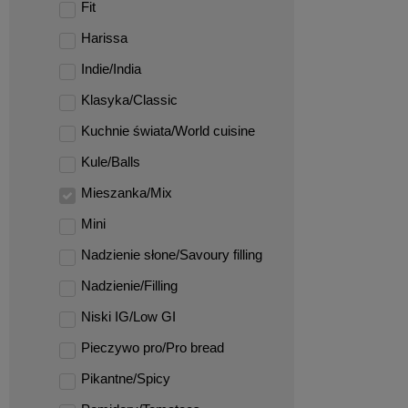
Fit
Harissa
Indie/India
Klasyka/Classic
Kuchnie świata/World cuisine
Kule/Balls
Mieszanka/Mix
Mini
Nadzienie słone/Savoury filling
Nadzienie/Filling
Niski IG/Low GI
Pieczywo pro/Pro bread
Pikantne/Spicy