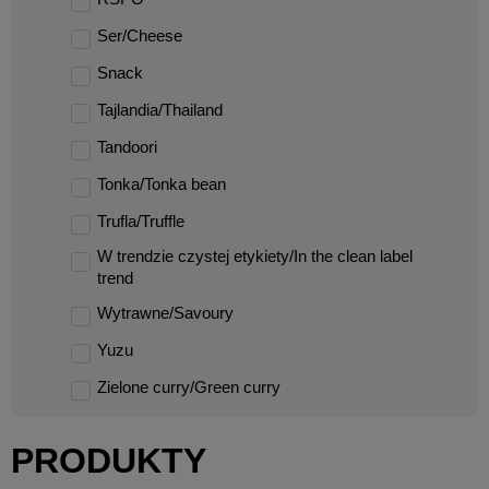
Ser/Cheese
Snack
Tajlandia/Thailand
Tandoori
Tonka/Tonka bean
Trufla/Truffle
W trendzie czystej etykiety/In the clean label
trend
Wytrawne/Savoury
Yuzu
Zielone curry/Green curry
PRODUKTY