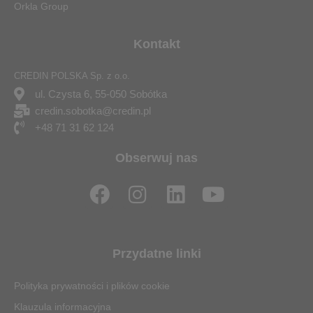
Orkla Group
Kontakt
CREDIN POLSKA Sp. z o.o.
ul. Czysta 6, 55-050 Sobótka
credin.sobotka@credin.pl
+48 71 31 62 124
Obserwuj nas
F
I
L
Y
a
n
i
o
c
s
n
u
e
t
k
t
Przydatne linki
b
a
e
u
o
g
d
b
Polityka prywatności i plików cookie
o
r
i
e
Klauzula informacyjna