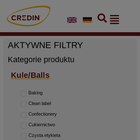
Skip
to
Flyout
content
Menu
AKTYWNE FILTRY
Kategorie produktu
Kule/Balls
Baking
Clean label
Confectionery
Cukiernictwo
Czysta etykieta