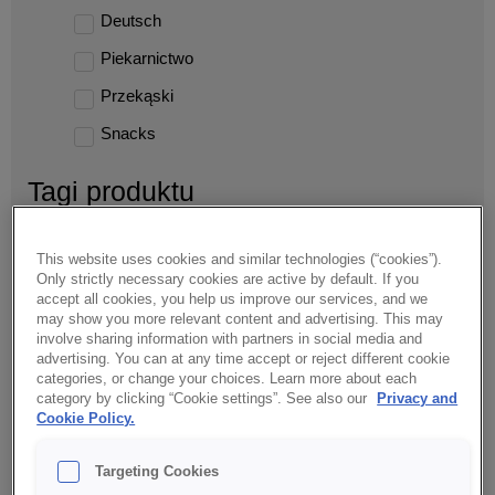
Deutsch
Piekarnictwo
Przekąski
Snacks
Tagi produktu
Bekon/Bacon
This website uses cookies and similar technologies (“cookies”).
Chilli
Only strictly necessary cookies are active by default. If you
accept all cookies, you help us improve our services, and we
Czysta etykieta/Clean label
may show you more relevant content and advertising. This may
involve sharing information with partners in social media and
Dekoracja/Decoration
advertising. You can at any time accept or reject different cookie
categories, or change your choices. Learn more about each
Fit
category by clicking “Cookie settings”. See also our
Privacy and
Cookie Policy.
Harissa
Indie/India
Targeting Cookies