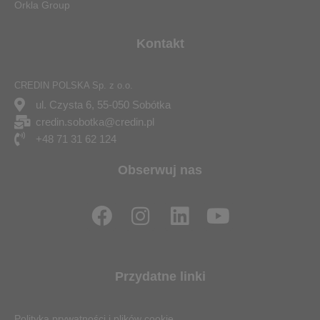
Orkla Group
Kontakt
CREDIN POLSKA Sp. z o.o.
ul. Czysta 6, 55-050 Sobótka
credin.sobotka@credin.pl
+48 71 31 62 124
Obserwuj nas
F
I
L
Y
a
n
i
o
c
s
n
u
e
t
k
t
Przydatne linki
b
a
e
u
o
g
d
b
Polityka prywatności i plików cookie