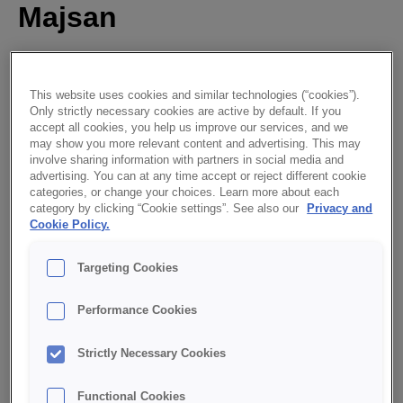
Majsan
This website uses cookies and similar technologies (“cookies”).
Only strictly necessary cookies are active by default. If you
accept all cookies, you help us improve our services, and we
may show you more relevant content and advertising. This may
involve sharing information with partners in social media and
advertising. You can at any time accept or reject different cookie
categories, or change your choices. Learn more about each
category by clicking “Cookie settings”. See also our
Privacy and
Cookie Policy.
Majsan är en basblandning för majsbröd. Den innehåller
både majsmjöl och bitar av majs som ger en aptitligt gul
färg. Skärgårdskakan innehåller också gul sirap.
Targeting Cookies
LADDA NER PDF MED RECEPT
Performance Cookies
INGREDIENSER
Strictly Necessary Cookies
Majsan
1000
g
Functional Cookies
Fullkornsvetemjöl
900
g