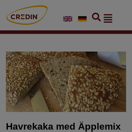
Skip
to
Flyout
content
Menu
Havrekaka med Äpplemix