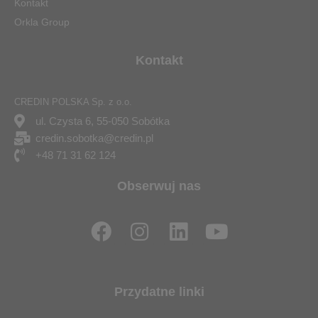
Kontakt
Orkla Group
Kontakt
CREDIN POLSKA Sp. z o.o.
ul. Czysta 6, 55-050 Sobótka
credin.sobotka@credin.pl
+48 71 31 62 124
Obserwuj nas
F
I
L
Y
a
n
i
o
c
s
n
u
e
t
k
t
Przydatne linki
b
a
e
u