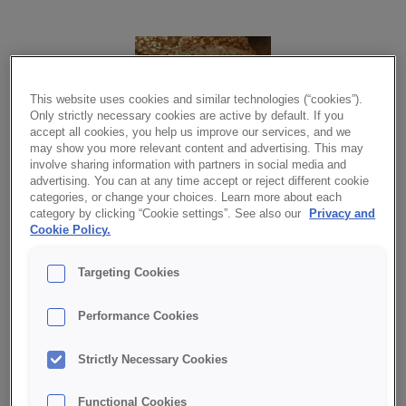
This website uses cookies and similar technologies (“cookies”).
Only strictly necessary cookies are active by default. If you
accept all cookies, you help us improve our services, and we
may show you more relevant content and advertising. This may
involve sharing information with partners in social media and
advertising. You can at any time accept or reject different cookie
Havrebröd är en bas med havregryn, havrekli och linfrö.
categories, or change your choices. Learn more about each
Den ger ett bröd med god havresmak och fin volym.
category by clicking “Cookie settings”. See also our
Privacy and
Cookie Policy.
Äpplemix ger en fin äpplesmak, en sötma till brödet och fin
färskhållning.
Targeting Cookies
LADDA NER PDF MED RECEPT
Performance Cookies
INGREDIENSER
Strictly Necessary Cookies
Bagerivetemjöl
1000
g
Havrebröd
1000
g
Functional Cookies