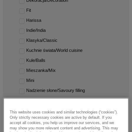
Dekoracja/Decoration
Fit
Harissa
Indie/India
Klasyka/Classic
Kuchnie świata/World cuisine
Kule/Balls
Mieszanka/Mix
Mini
Nadzienie słone/Savoury filling
Nadzienie/Filling
Niski IG/Low GI
This website uses cookies and similar technologies (“cookies”).
Only strictly necessary cookies are active by default. If you
Pieczywo pro/Pro bread
accept all cookies, you help us improve our services, and we
may show you more relevant content and advertising. This may
Pikantne/Spicy