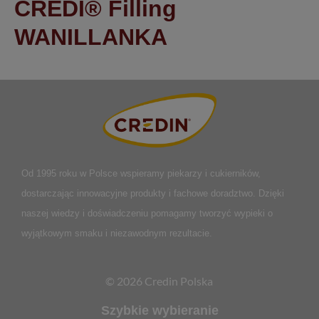
CREDI® Filling
WANILLANKA
Od 1995 roku w Polsce
wspieramy piekarzy i cukierników,
dostarczając innowacyjne produkty i fachowe doradztwo. Dzięki
naszej wiedzy i doświadczeniu pomagamy tworzyć wypieki o
wyjątkowym smaku i niezawodnym rezultacie.
© 2026 Credin Polska
Szybkie wybieranie