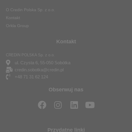
O Credin Polska Sp. z o.o.
Kontakt
Orkla Group
Kontakt
CREDIN POLSKA Sp. z o.o.
ul. Czysta 6, 55-050 Sobótka
credin.sobotka@credin.pl
+48 71 31 62 124
Obserwuj nas
F
I
L
Y
a
n
i
o
c
s
n
u
e
t
k
t
Przydatne linki