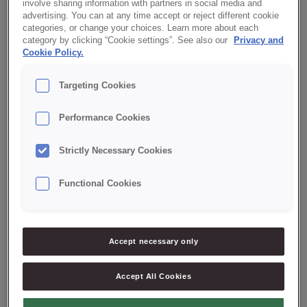
involve sharing information with partners in social media and
advertising. You can at any time accept or reject different cookie
Pomidory/Tomatoes
categories, or change your choices. Learn more about each
category by clicking “Cookie settings”. See also our
Privacy and
Posypka/Topping
Cookie Policy.
Premium
Targeting Cookies
RSPO
Ser/Cheese
Performance Cookies
Snack
Strictly Necessary Cookies
Tajlandia/Thailand
Tandoori
Functional Cookies
Tonka/Tonka bean
Trufla/Truffle
Accept necessary only
W trendzie czystej etykiety/In the clean label
trend
Accept All Cookies
Wytrawne/Savoury