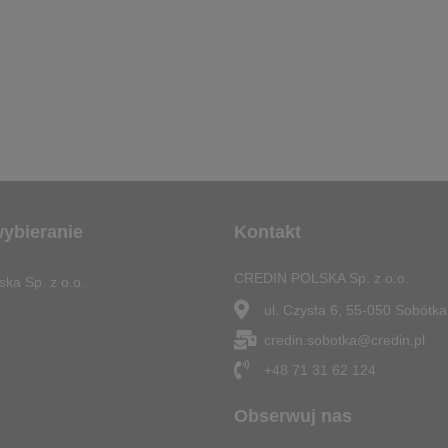
wybieranie
Kontakt
CREDIN POLSKA Sp. z o.o.
ska Sp. z o.o.
ul. Czysta 6, 55-050 Sobótka
credin.sobotka@credin.pl
+48 71 31 62 124
Obserwuj nas