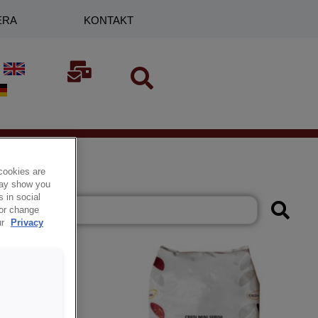
ERA
KONTAKT
cookies are
 may show you
 in social
 or change
ur
Privacy