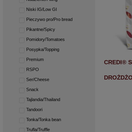
Niski IG/Low GI
Pieczywo pro/Pro bread
Pikantne/Spicy
Pomidory/Tomatoes
Posypka/Topping
Premium
CREDI® S
RSPO
DROŻDŻO
Ser/Cheese
Snack
Tajlandia/Thailand
Tandoori
Tonka/Tonka bean
Trufla/Truffle