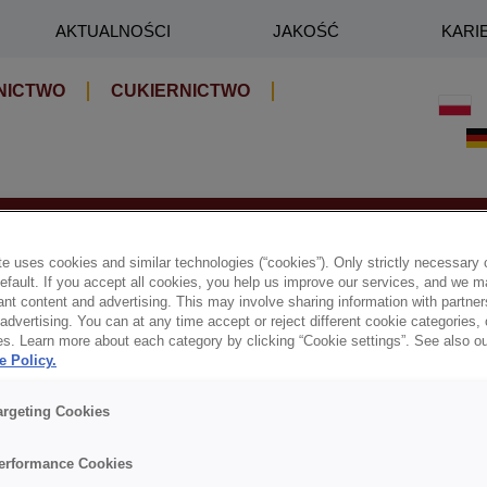
AKTUALNOŚCI
JAKOŚĆ
KARI
NICTWO
CUKIERNICTWO
KTY
e uses cookies and similar technologies (“cookies”). Only strictly necessary 
default. If you accept all cookies, you help us improve our services, and we
nt content and advertising. This may involve sharing information with partners
dvertising. You can at any time accept or reject different cookie categories,
es. Learn more about each category by clicking “Cookie settings”. See also o
e Policy.
argeting Cookies
erformance Cookies