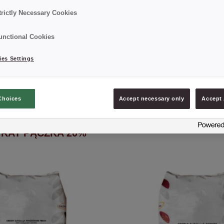
trictly Necessary Cookies
unctional Cookies
es Settings
Choices
Accept necessary only
Accept 
rliner
CREDI® Berliner K
RAT PĄCZKA 20%