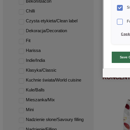
Bekon/Bacon
S
Chilli
Czysta etykieta/Clean label
F
Dekoracja/Decoration
Cooki
Fit
Harissa
Save 
Indie/India
CREDI® Be
Klasyka/Classic
KONCENT
Kuchnie świata/World cuisine
Kule/Balls
Mieszanka/Mix
Mini
Nadzienie słone/Savoury filling
Nadzienie/Filling