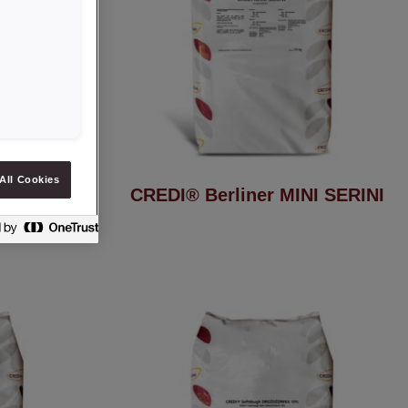
All Cookies
RAFNE 20
CREDI® Berliner MINI SERINI