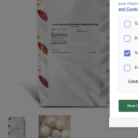
your choic
and Cooki
T
P
S
F
Cooki
Save 