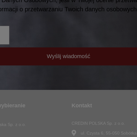
formacji o przetwarzaniu Twoich danych osobowyc
Wyślij wiadomość
wybieranie
Kontakt
CREDIN POLSKA Sp. z o.o.
ska Sp. z o.o.
ul. Czysta 6, 55-050 Sobótka