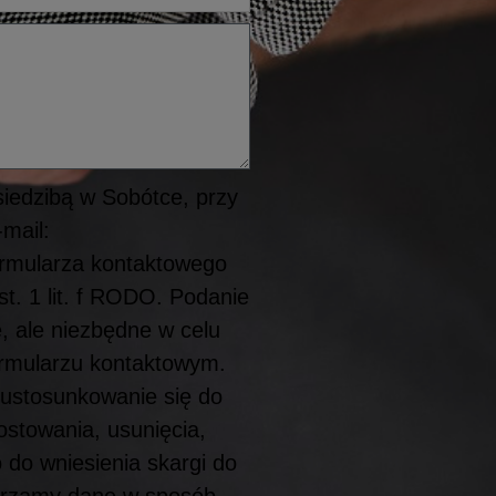
siedzibą w Sobótce, przy
mail:
ormularza kontaktowego
st. 1 lit. f RODO. Podanie
e, ale niezbędne w celu
ormularzu kontaktowym.
 ustosunkowanie się do
ostowania, usunięcia,
 do wniesienia skargi do
arzamy dane w sposób