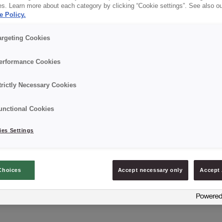
es. Learn more about each category by clicking “Cookie settings”. See also o
✔ Intensywny aromat
e Policy.
argeting Cookies
Szczegóły
erformance Cookies
Opakowanie: 5 kg netto; jednowarstwowy worek fol
trictly Necessary Cookies
unctional Cookies
es Settings
ZAPYTAJ O PRODUKT
Choices
Accept necessary only
Accept 