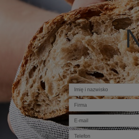
N
Imię
Firma
E-
mail
Telefon