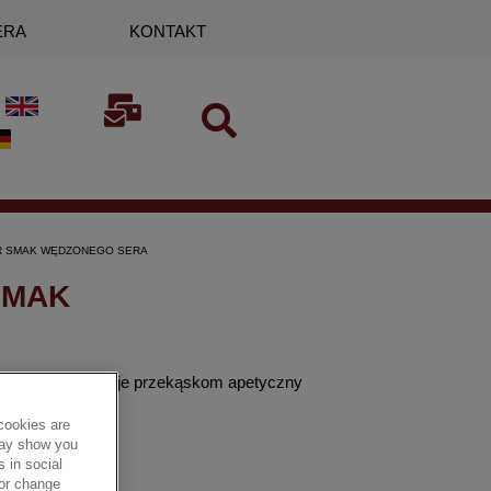
ERA
KONTAKT
COR SMAK WĘDZONEGO SERA
SMAK
ego sera. Nadaje przekąskom apetyczny
cookies are
 may show you
 in social
 or change