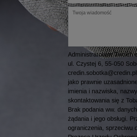
Twoja
wiadomość
Administratorem Twoich d
ul. Czystej 6, 55-050 S
credin.sobotka@credin.pl
jako prawnie uzasadnioneg
imienia i nazwiska, nazwy
skontaktowania się z To
Brak podania ww. danych
żądania i jego obsługi. 
ograniczenia, sprzeciwu 
Prezesa Urzędu Ochrony 