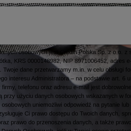
anych osobowych jest Credin Polska Sp. z o.o. z 
obótka, KRS 0000148982, NIP 8971006452, adres e-
. Twoje dane przetwarzamy m.in. w celu obsługi f
o interesu Administratora – na podstawie art. 6 u
 firmy, telefonu oraz adresu e-mail jest dobrowoln
bą przy użyciu danych osobowych wskazanych w f
 osobowych uniemożliwi odpowiedź na pytanie lub
Przysługuje Ci prawo dostępu do Twoich danych, spr
oraz prawo do przenoszenia danych, a także prawo
Danych Osobowych, jeśli w Twojej ocenie przetw