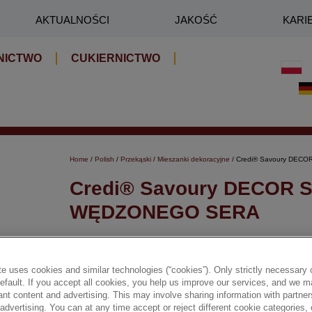
AKTUALNOŚCI
JAKOŚĆ
KARI
NICTWO
CUKIERNICTWO
Home
/
Polish
/
Przekąski
/
Mieszanki dekoracyjne
/ Credi® Savoury DE
Credi® Savoury DECOR 
WĘDZONEGO SERA
Aromatyczna posypka o intensywnym smaku wędzon
wygląd i wyjątkowy aromat.
e uses cookies and similar technologies (“cookies”). Only strictly necessary 
default. If you accept all cookies, you help us improve our services, and we
✔ Nadaje atrakcyjny wygląd
nt content and advertising. This may involve sharing information with partners
dvertising. You can at any time accept or reject different cookie categories,