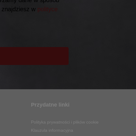
h znajdziesz w
polityce
Przydatne linki
Polityka prywatności i plików cookie
Klauzula informacyjna