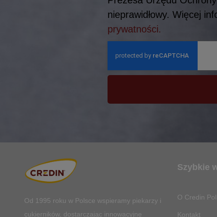
nieprawidłowy. Więcej in
prywatności.
Szybkie 
O Credin Pol
Od 1995 roku w Polsce
wspieramy piekarzy i
cukierników, dostarczając innowacyjne
Kontakt