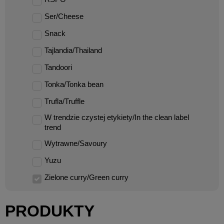
Ser/Cheese
Snack
Tajlandia/Thailand
Tandoori
Tonka/Tonka bean
Trufla/Truffle
W trendzie czystej etykiety/In the clean label
trend
Wytrawne/Savoury
Yuzu
Zielone curry/Green curry
PRODUKTY