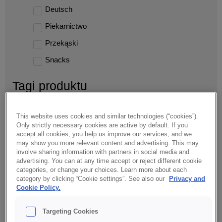
Deutsch
Piekarnictwo
Przekąski
Snacks
Tagi produktu
Bekon/Bacon
This website uses cookies and similar technologies (“cookies”).
Chilli
Only strictly necessary cookies are active by default. If you
accept all cookies, you help us improve our services, and we
Czysta etykieta/Clean label
may show you more relevant content and advertising. This may
involve sharing information with partners in social media and
Dekoracja/Decoration
advertising. You can at any time accept or reject different cookie
categories, or change your choices. Learn more about each
Fit
category by clicking “Cookie settings”. See also our
Privacy and
Cookie Policy.
Harissa
Indie/India
Targeting Cookies