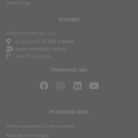
Orkla Group
Kontakt
CREDIN POLSKA Sp. z o.o.
ul. Czysta 6, 55-050 Sobótka
credin.sobotka@credin.pl
+48 71 31 62 124
Obserwuj nas
F
I
L
Y
a
n
i
o
c
s
n
u
e
t
k
t
Przydatne linki
b
a
e
u
o
g
d
b
Polityka prywatności i plików cookie
o
r
i
e
Klauzula informacyjna