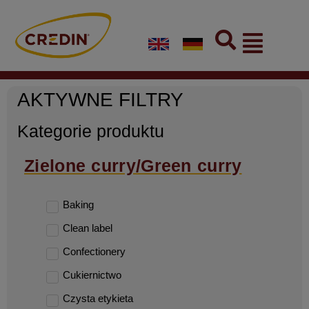
Skip
to
Flyout
content
Menu
AKTYWNE FILTRY
Kategorie produktu
Zielone curry/Green curry
Baking
Clean label
Confectionery
Cukiernictwo
Czysta etykieta