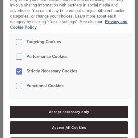
Klasyka/Classic
involve sharing information with partners in social media and
advertising. You can at any time accept or reject different cookie
Kuchnie świata/World cuisine
categories, or change your choices. Learn more about each
category by clicking “Cookie settings”. See also our
Privacy and
Kule/Balls
Cookie Policy.
Mieszanka/Mix
Targeting Cookies
Mini
Nadzienie słone/Savoury filling
Performance Cookies
Nadzienie/Filling
Strictly Necessary Cookies
Niski IG/Low GI
Pieczywo pro/Pro bread
Functional Cookies
Pikantne/Spicy
Pomidory/Tomatoes
Accept necessary only
Posypka/Topping
Premium
Accept All Cookies
RSPO