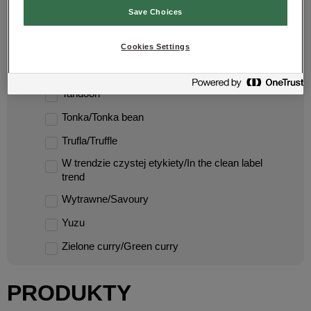
Save Choices
Ser/Cheese
Snack
Cookies Settings
Tajlandia/Thailand
Tandoori
Tonka/Tonka bean
Trufla/Truffle
W trendzie czystej etykiety/In the clean label
trend
Wytrawne/Savoury
Yuzu
Zielone curry/Green curry
PRODUKTY