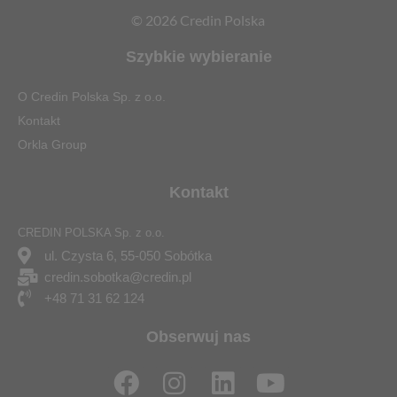
© 2026 Credin Polska
Szybkie wybieranie
O Credin Polska Sp. z o.o.
Kontakt
Orkla Group
Kontakt
CREDIN POLSKA Sp. z o.o.
ul. Czysta 6, 55-050 Sobótka
credin.sobotka@credin.pl
+48 71 31 62 124
Obserwuj nas
F
I
L
Y