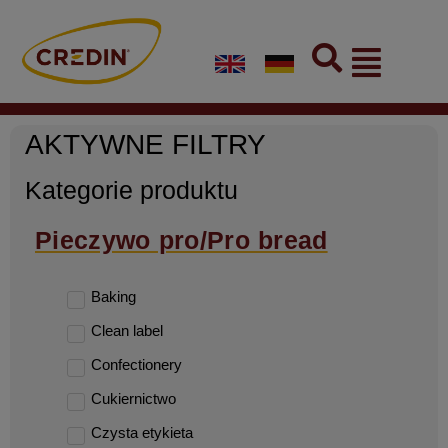
Skip
to
Flyout
content
Menu
AKTYWNE FILTRY
Kategorie produktu
Pieczywo pro/Pro bread
Baking
Clean label
Confectionery
Cukiernictwo
Czysta etykieta