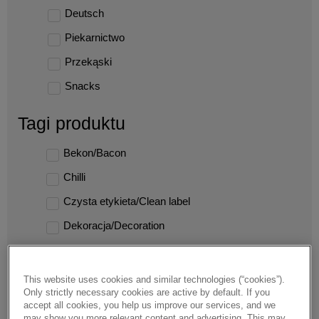
Deutsch
Piekarnictwo
Przekąski
Snacks
Tagi produktu
Bekon/Bacon
Chilli
Czysta etykieta/Clean label
Dekoracja/Decoration
Fit
Harissa
This website uses cookies and similar technologies (“cookies”).
Only strictly necessary cookies are active by default. If you
Indie/India
accept all cookies, you help us improve our services, and we
may show you more relevant content and advertising. This may