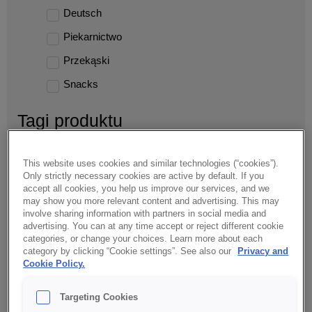
Deutsch
Piekarnictwo
Przekąski
Snacks
Tagi produktu
Bekon/Bacon
This website uses cookies and similar technologies (“cookies”).
Chilli
Only strictly necessary cookies are active by default. If you
accept all cookies, you help us improve our services, and we
Czysta etykieta/Clean label
may show you more relevant content and advertising. This may
involve sharing information with partners in social media and
Dekoracja/Decoration
advertising. You can at any time accept or reject different cookie
categories, or change your choices. Learn more about each
Fit
category by clicking “Cookie settings”. See also our
Privacy and
Cookie Policy.
Harissa
Indie/India
Targeting Cookies