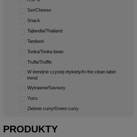
Ser/Cheese
Snack
Tajlandia/Thailand
Tandoori
Tonka/Tonka bean
Trufla/Truffle
W trendzie czystej etykiety/In the clean label
trend
Wytrawne/Savoury
Yuzu
Zielone curry/Green curry
PRODUKTY