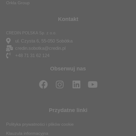
Orkla Group
Kontakt
CREDIN POLSKA Sp. z o.o.
ul. Czysta 6, 55-050 Sobótka
credin.sobotka@credin.pl
+48 71 31 62 124
Obserwuj nas
F
I
L
Y
a
n
i
o
c
s
n
u
e
t
k
t
Przydatne linki
b
a
e
u
o
g
d
b
Polityka prywatności i plików cookie
o
r
i
e
Klauzula informacyjna